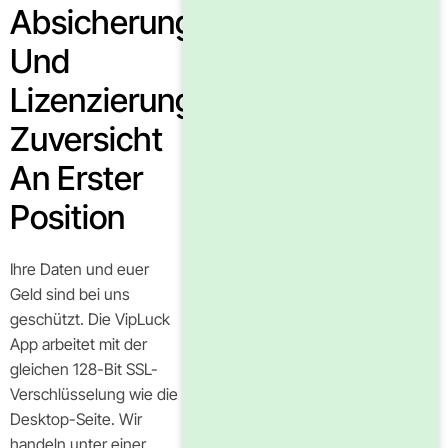
Absicherung
Und
Lizenzierung:
Zuversicht
An Erster
Position
Ihre Daten und euer
Geld sind bei uns
geschützt. Die VipLuck
App arbeitet mit der
gleichen 128-Bit SSL-
Verschlüsselung wie die
Desktop-Seite. Wir
handeln unter einer