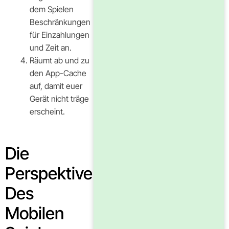
dem Spielen
Beschränkungen
für Einzahlungen
und Zeit an.
Räumt ab und zu
den App-Cache
auf, damit euer
Gerät nicht träge
erscheint.
Die
Perspektive
Des
Mobilen