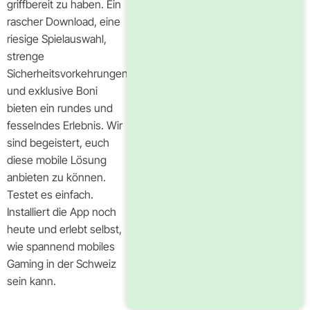
griffbereit zu haben. Ein
rascher Download, eine
riesige Spielauswahl,
strenge
Sicherheitsvorkehrungen
und exklusive Boni
bieten ein rundes und
fesselndes Erlebnis. Wir
sind begeistert, euch
diese mobile Lösung
anbieten zu können.
Testet es einfach.
Installiert die App noch
heute und erlebt selbst,
wie spannend mobiles
Gaming in der Schweiz
sein kann.