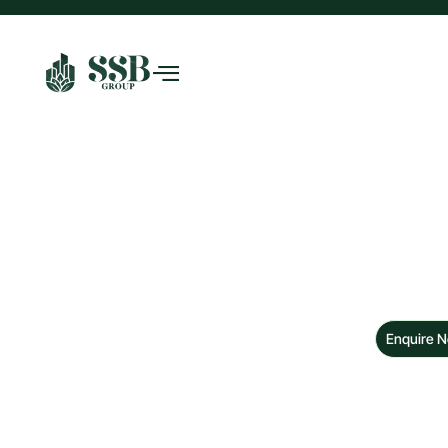
Skip
to
content
Seamless
Enquire 
Experience
Mit Der