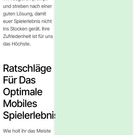
und streben nach einer
guten Lösung, damit
euer Spielerlebnis nicht
ins Stocken gerät. Ihre
Zufriedenheit ist für uns
das Höchste.
Ratschläge
Für Das
Optimale
Mobiles
Spielerlebnis
Wie holt ihr das Meiste