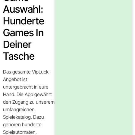
Auswahl:
Hunderte
Games In
Deiner
Tasche
Das gesamte VipLuck-
Angebot ist
untergebracht in eure
Hand. Die App gewährt
den Zugang zu unserem
umfangreichen
Spielekatalog. Dazu
gehören hunderte
Spielautomaten,