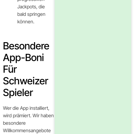
Jackpots, die
bald springen
können.
Besondere
App-Boni
Für
Schweizer
Spieler
Wer die App installiert,
wird prämiert. Wir haben
besondere
Willkommensangebote