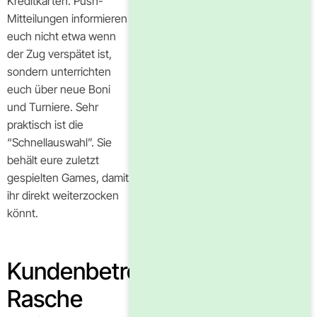
Kreditkarten. Push-
Mitteilungen informieren
euch nicht etwa wenn
der Zug verspätet ist,
sondern unterrichten
euch über neue Boni
und Turniere. Sehr
praktisch ist die
“Schnellauswahl”. Sie
behält eure zuletzt
gespielten Games, damit
ihr direkt weiterzocken
könnt.
Kundenbetreuung:
Rasche