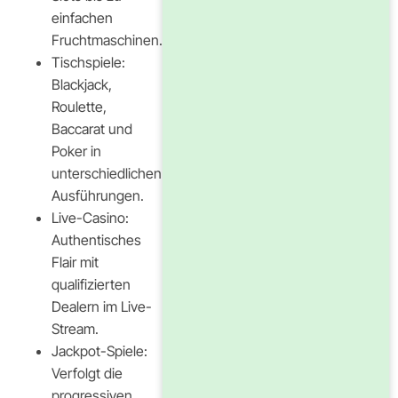
einfachen
Fruchtmaschinen.
Tischspiele:
Blackjack,
Roulette,
Baccarat und
Poker in
unterschiedlichen
Ausführungen.
Live-Casino:
Authentisches
Flair mit
qualifizierten
Dealern im Live-
Stream.
Jackpot-Spiele:
Verfolgt die
progressiven