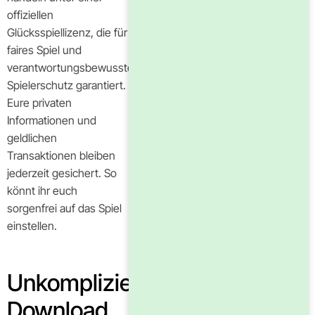
offiziellen
Glücksspiellizenz, die für
faires Spiel und
verantwortungsbewussten
Spielerschutz garantiert.
Eure privaten
Informationen und
geldlichen
Transaktionen bleiben
jederzeit gesichert. So
könnt ihr euch
sorgenfrei auf das Spiel
einstellen.
Unkomplizierter
Download