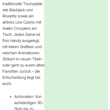
traditionelle Tischspiele
wie Blackjack und
Roulette sowie ein
aktives Live Casino mit
realen Croupiers am
Tisch. Jedes Game ist
fürs Handy ausgelegt,
mit klaren Grafiken und
weichen Animationen.
Stöbert in neuen Titeln
oder geht zu euren alten
Favoriten zurück – die
Entscheidung liegt bei
euch.
Automaten: Von
aufwändigen 3D-
Slots bis zu