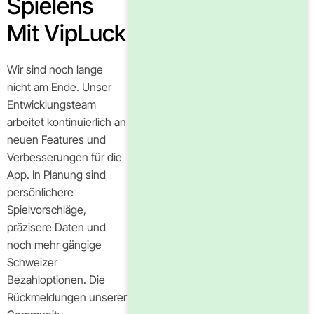
Spielens
Mit VipLuck
Wir sind noch lange
nicht am Ende. Unser
Entwicklungsteam
arbeitet kontinuierlich an
neuen Features und
Verbesserungen für die
App. In Planung sind
persönlichere
Spielvorschläge,
präzisere Daten und
noch mehr gängige
Schweizer
Bezahloptionen. Die
Rückmeldungen unserer