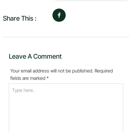
Share This :
Leave A Comment
Your email address will not be published.
Required
fields are marked
*
Type
here..