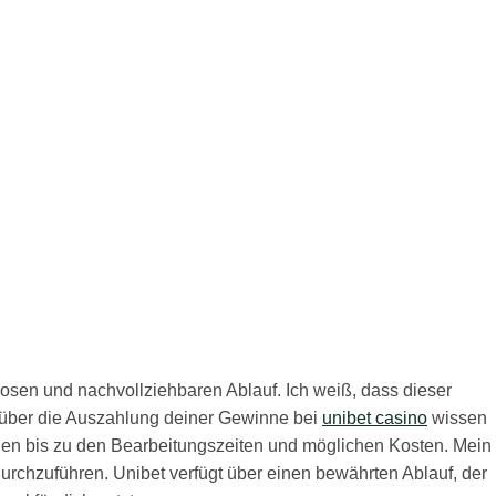
Spieler
sen und nachvollziehbaren Ablauf. Ich weiß, dass dieser
u über die Auszahlung deiner Gewinne bei
unibet casino
wissen
nen bis zu den Bearbeitungszeiten und möglichen Kosten. Mein
urchzuführen. Unibet verfügt über einen bewährten Ablauf, der