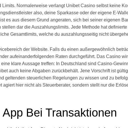
imits. Normalerweise verlangt Unibet Casino selbst keine Kosten
ungsdienstleister also, deine Sparkasse oder der eigene E-Wall
 ist es aus diesem Grund angeraten, sich bei seiner eigenen 
n stellen dar die Auszahlungslimits. Jede Methode hat definiert
iche Gesamtlimits, welche du auszahlungsseitig nicht übergeh
ebereich der Website. Falls du einen außergewöhnlich beträcht
nder aufeinanderfolgenden Raten durchgeführt. Das Casino wird
eine klare Aussage treffen: In Deutschland sind Casino-Gewinne
et auch keine Abgaben zurückbehält. Jene Vorschrift ist gültig
zland geltenden steuerlichen Regelungen zu wissen und zu befo
giert hier nicht als Steuerberater, sondern stellt nur die Erlös
 App Bei Transaktionen