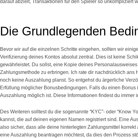
darauf abzielt, Transaktionen für den Spieler so unkompliziert w
Die Grundlegenden Bedi
Bevor wir auf die einzelnen Schritte eingehen, sollten wir ein
Verifizierung deines Kontos absolut zentral. Dies ist keine Sch
gewährleistet. Du sollst, eine Kopie deines Personalausweis
Zahlungsmethode zu erbringen. Ich rate dir nachdrücklich ans 
noch keine Auszahlung planst. So entgehst du ärgerliche Verz
Erfüllung möglicher Bonusbedingungen. Falls du einen Bonus 
Auszahlung möglich ist. Diese Informationen findest du immer
Des Weiteren solltest du die sogenannte “KYC”- oder “Know Yo
kannst, die auf deinen eigenen Namen registriert sind. Eine Au
also sicher, dass alle deine hinterlegten Zahlungsmittel korrekt
eine Auszahlung beantragen möchtest, da dies den Prozess stör