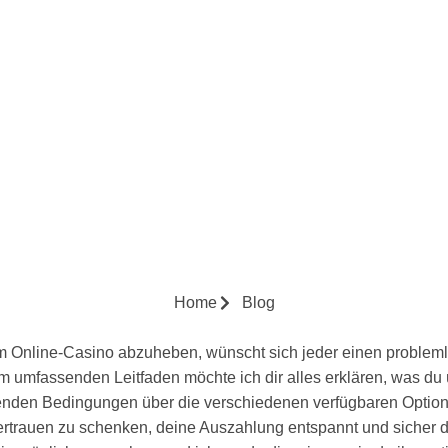
asino Abhebst: Eine Anleitung Für 
Home
Blog
 Online-Casino abzuheben, wünscht sich jeder einen problemlo
em umfassenden Leitfaden möchte ich dir alles erklären, was d
egenden Bedingungen über die verschiedenen verfügbaren Optio
Vertrauen zu schenken, deine Auszahlung entspannt und sicher d