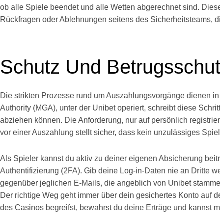
ob alle Spiele beendet und alle Wetten abgerechnet sind. Diese
Rückfragen oder Ablehnungen seitens des Sicherheitsteams, 
Schutz Und Betrugsschu
Die strikten Prozesse rund um Auszahlungsvorgänge dienen in e
Authority (MGA), unter der Unibet operiert, schreibt diese Schr
abziehen können. Die Anforderung, nur auf persönlich registrier
vor einer Auszahlung stellt sicher, dass kein unzulässiges Spi
Als Spieler kannst du aktiv zu deiner eigenen Absicherung beit
Authentifizierung (2FA). Gib deine Log-in-Daten nie an Dritte 
gegenüber jeglichen E-Mails, die angeblich von Unibet stammen
Der richtige Weg geht immer über dein gesichertes Konto auf 
des Casinos begreifst, bewahrst du deine Erträge und kannst m