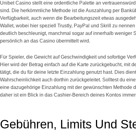
Unibet Casino stellt eine ordentliche Palette an vertrauenswü
sind. Die herkömmliche Methode ist die Auszahlung per Banküb
Verfügbarkeit, auch wenn die Bearbeitungszeit etwas ausgedehn
Wallet, wobei hier speziell Trustly, PayPal und Skrill zu nen
deutlich beschleunigt, manchmal sogar auf innerhalb weniger S
persönlich an das Casino übermittelt wird.
Für Spieler, die Gewicht auf Geschwindigkeit und sofortige Ver
Hier wird der Betrag einfach auf die Karte zurückgebucht, mit 
tätigt, die du für deine letzte Einzahlung genutzt hast. Dies di
Wahrscheinlichkeit auch dorthin zurückgeleitet. Solltest du e
eine dazugehörige Einzahlung mit der gewünschten Methode dur
daher ist ein Blick in das Cashier-Bereich deines Kontos immer 
Gebühren, Limits Und St