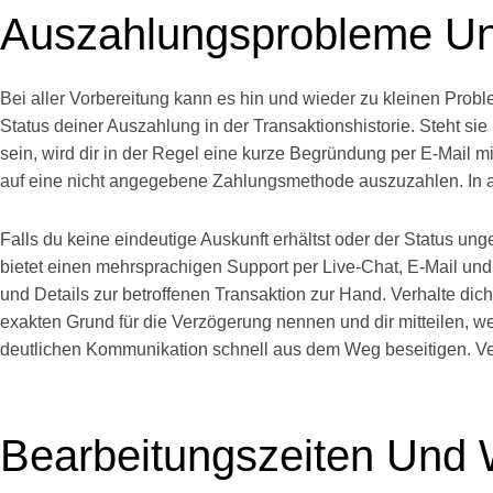
Auszahlungsprobleme U
Bei aller Vorbereitung kann es hin und wieder zu kleinen Prob
Status deiner Auszahlung in der Transaktionshistorie. Steht sie
sein, wird dir in der Regel eine kurze Begründung per E-Mail m
auf eine nicht angegebene Zahlungsmethode auszuzahlen. In al
Falls du keine eindeutige Auskunft erhältst oder der Status ung
bietet einen mehrsprachigen Support per Live-Chat, E-Mail und 
und Details zur betroffenen Transaktion zur Hand. Verhalte dic
exakten Grund für die Verzögerung nennen und dir mitteilen, 
deutlichen Kommunikation schnell aus dem Weg beseitigen. Ver
Bearbeitungszeiten Und 