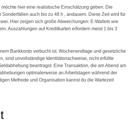
 möchte hier eine realistische Einschätzung geben. Die
 Sonderfällen auch bis zu 48 h , andauern. Diese Zeit wird für
e zwei. Hier zeigen sich große Abweichungen: E-Wallets wie
in. Auszahlungen auf Kreditkarten erfordern meist 1 bis 3
deinem Bankkonto verbucht ist. Wochenendtage und gesetzliche
 sind unvollständige Identitätsnachweise, nicht erfüllte
ie Geldabhebung beantragst. Eine Transaktion, die am Abend am
Geldabhebungen optimalerweise an Arbeitstagen während der
chtigen Methode und Organisation kannst du die Wartezeit
t