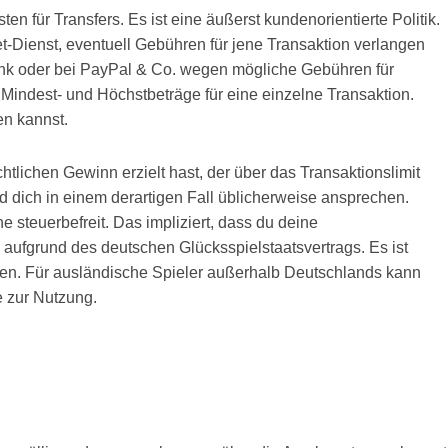
 für Transfers. Es ist eine äußerst kundenorientierte Politik.
et-Dienst, eventuell Gebühren für jene Transaktion verlangen
Bank oder bei PayPal & Co. wegen mögliche Gebühren für
e Mindest- und Höchstbeträge für eine einzelne Transaktion.
en kannst.
lichen Gewinn erzielt hast, der über das Transaktionslimit
 dich in einem derartigen Fall üblicherweise ansprechen.
 steuerbefreit. Das impliziert, dass du deine
 aufgrund des deutschen Glücksspielstaatsvertrags. Es ist
lgen. Für ausländische Spieler außerhalb Deutschlands kann
e zur Nutzung.