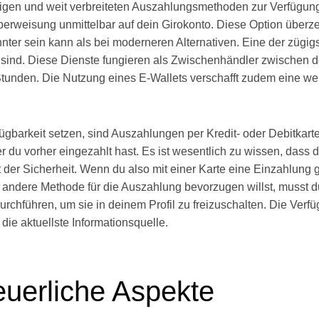
rdigen und weit verbreiteten Auszahlungsmethoden zur Verfügun
erweisung unmittelbar auf dein Girokonto. Diese Option überze
ter sein kann als bei moderneren Alternativen. Eine der zügig
nen sind. Diese Dienste fungieren als Zwischenhändler zwischen
tunden. Die Nutzung eines E-Wallets verschafft zudem eine wei
fügbarkeit setzen, sind Auszahlungen per Kredit- oder Debitkart
der du vorher eingezahlt hast. Es ist wesentlich zu wissen, da
ent der Sicherheit. Wenn du also mit einer Karte eine Einzahlung 
ine andere Methode für die Auszahlung bevorzugen willst, musst
chführen, um sie in deinem Profil zu freizuschalten. Die Ver
die aktuellste Informationsquelle.
euerliche Aspekte