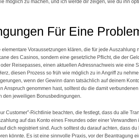
ie möglich zu machen, und ich werde dir zeigen, wie du ihn optim
ngungen Für Eine Proble
ige elementare Voraussetzungen klären, die für jede Auszahlung 
ikane des Casinos, sondern eine gesetzliche Pflicht, die der Ge
es oder Reisepasses, einen aktuellen Adressnachweis wie ein
Herz, diesen Prozess so früh wie möglich zu in Angriff zu nehm
ögerungen, wenn der Gewinn dann tatsächlich auf deinem Konto 
in Anspruch genommen hast, solltest du die damit verbundenen
 in den jeweiligen Bonusbedingungen.
ur Customer”-Richtlinie beachten, die festlegt, dass du alle
szahlung auf das Konto eines Freundes oder einer Verwandten is
 auf dich registriert sind. Auch solltest du darauf achten, dass 
en könnte. Es ist eine sinnvolle Praxis, vor der Beantragung e