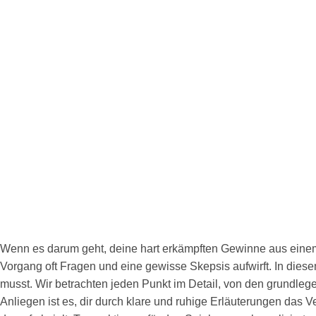
Skip
to
content
Wie Du Deine Gewinne Bei Unibet C
Wenn es darum geht, deine hart erkämpften Gewinne aus einem
Vorgang oft Fragen und eine gewisse Skepsis aufwirft. In dies
musst. Wir betrachten jeden Punkt im Detail, von den grundl
Anliegen ist es, dir durch klare und ruhige Erläuterungen das 