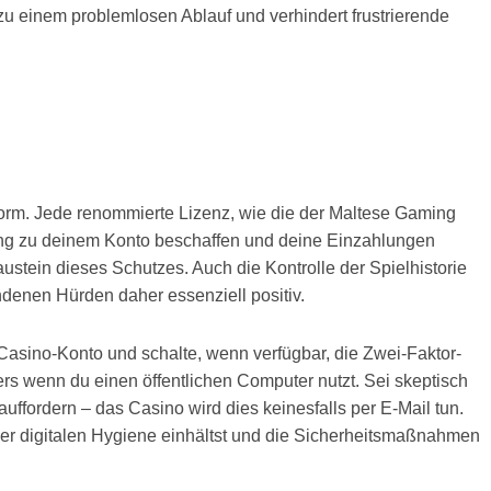
 zu einem problemlosen Ablauf und verhindert frustrierende
tform. Jede renommierte Lizenz, wie die der Maltese Gaming
Zugang zu deinem Konto beschaffen und deine Einzahlungen
ustein dieses Schutzes. Auch die Kontrolle der Spielhistorie
ndenen Hürden daher essenziell positiv.
 Casino-Konto und schalte, wenn verfügbar, die Zwei-Faktor-
ers wenn du einen öffentlichen Computer nutzt. Sei skeptisch
ffordern – das Casino wird dies keinesfalls per E-Mail tun.
er digitalen Hygiene einhältst und die Sicherheitsmaßnahmen