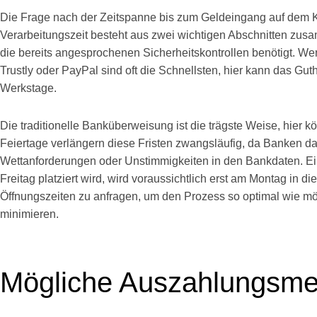
Die Frage nach der Zeitspanne bis zum Geldeingang auf dem Kon
Verarbeitungszeit besteht aus zwei wichtigen Abschnitten zusamm
die bereits angesprochenen Sicherheitskontrollen benötigt. Wen
Trustly oder PayPal sind oft die Schnellsten, hier kann das Gu
Werkstage.
Die traditionelle Banküberweisung ist die trägste Weise, hie
Feiertage verlängern diese Fristen zwangsläufig, da Banken dann
Wettanforderungen oder Unstimmigkeiten in den Bankdaten. Ein 
Freitag platziert wird, wird voraussichtlich erst am Montag i
Öffnungszeiten zu anfragen, um den Prozess so optimal wie mögl
minimieren.
Mögliche Auszahlungsm