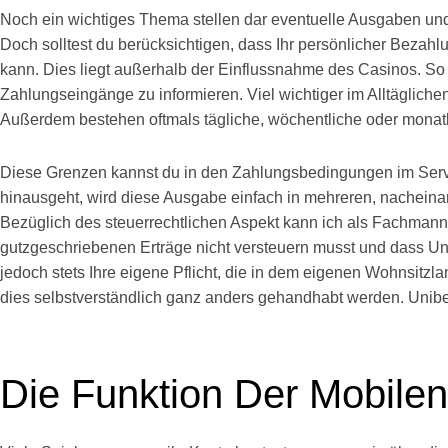
Noch ein wichtiges Thema stellen dar eventuelle Ausgaben und L
Doch solltest du berücksichtigen, dass Ihr persönlicher Bezahl
kann. Dies liegt außerhalb der Einflussnahme des Casinos. So
Zahlungseingänge zu informieren. Viel wichtiger im Alltägliche
Außerdem bestehen oftmals tägliche, wöchentliche oder monatl
Diese Grenzen kannst du in den Zahlungsbedingungen im Servic
hinausgeht, wird diese Ausgabe einfach in mehreren, nacheina
Bezüglich des steuerrechtlichen Aspekt kann ich als Fachmann 
gutzgeschriebenen Erträge nicht versteuern musst und dass Unib
jedoch stets Ihre eigene Pflicht, die in dem eigenen Wohnsit
dies selbstverständlich ganz anders gehandhabt werden. Unibet a
Die Funktion Der Mobilen