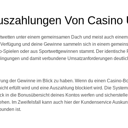
uszahlungen Von Casino 
ortwetten unter einem gemeinsamen Dach und meist auch einem
r Verfügung und deine Gewinne sammeln sich in einem gemeinsa
o-Spielen oder aus Sportwettgewinnen stammt. Der identische 
edingungen und damit verbundene Umsatzanforderungen deutlic
rung der Gewinne im Blick zu haben. Wenn du einen Casino-Bonu
ht erfüllt wird und eine Auszahlung blockiert wird. Die System
ick in die Bonusübersicht deines Kontos werfen und sicherstelle
ehen. Im Zweifelsfall kann auch hier der Kundenservice Auskun
unden ist.