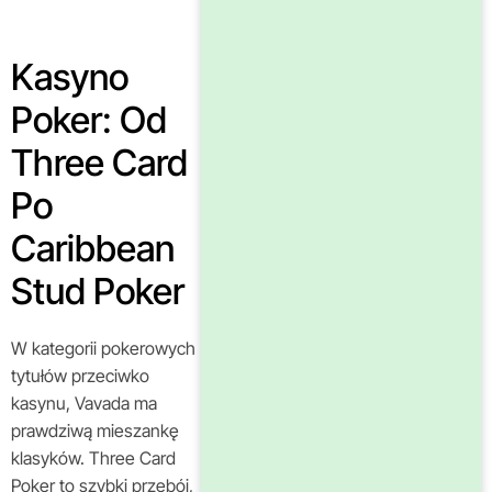
Kasyno
Poker: Od
Three Card
Po
Caribbean
Stud Poker
W kategorii pokerowych
tytułów przeciwko
kasynu, Vavada ma
prawdziwą mieszankę
klasyków. Three Card
Poker to szybki przebój,