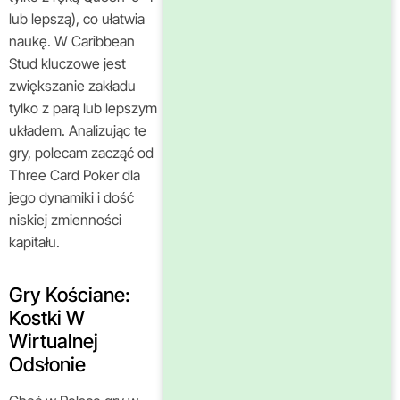
lub lepszą), co ułatwia
naukę. W Caribbean
Stud kluczowe jest
zwiększanie zakładu
tylko z parą lub lepszym
układem. Analizując te
gry, polecam zacząć od
Three Card Poker dla
jego dynamiki i dość
niskiej zmienności
kapitału.
Gry Kościane:
Kostki W
Wirtualnej
Odsłonie