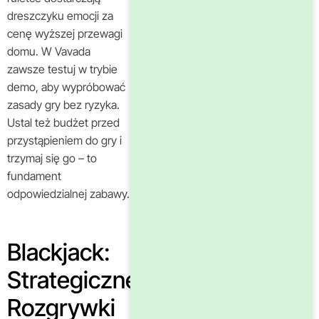
dreszczyku emocji za
cenę wyższej przewagi
domu. W Vavada
zawsze testuj w trybie
demo, aby wypróbować
zasady gry bez ryzyka.
Ustal też budżet przed
przystąpieniem do gry i
trzymaj się go – to
fundament
odpowiedzialnej zabawy.
Blackjack:
Strategiczne
Rozgrywki