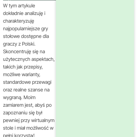
W tym artykule
dokładnie analizuję i
charakteryzuję
najpopularniejsze gry
stołowe dostępne dla
graczy z Polski.
Skoncentruję się na
użytecznych aspektach,
takich jak przepisy,
możliwe warianty,
standardowe przewagi
oraz realne szanse na
wygraną. Moim
zamiarem jest, abyś po
zapoznaniu się był
pewniej przy wirtualnym
stole i miał możliwość w
pełni korzystać