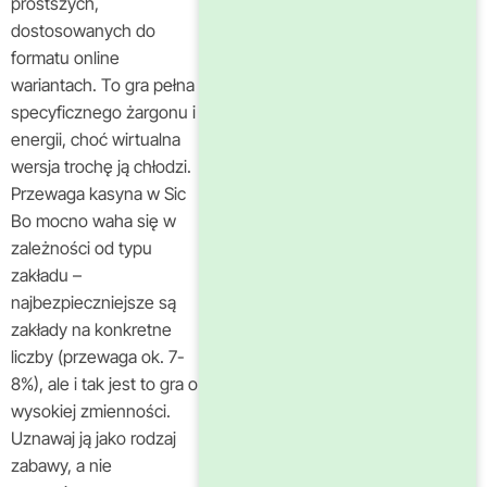
prostszych,
dostosowanych do
formatu online
wariantach. To gra pełna
specyficznego żargonu i
energii, choć wirtualna
wersja trochę ją chłodzi.
Przewaga kasyna w Sic
Bo mocno waha się w
zależności od typu
zakładu –
najbezpieczniejsze są
zakłady na konkretne
liczby (przewaga ok. 7-
8%), ale i tak jest to gra o
wysokiej zmienności.
Uznawaj ją jako rodzaj
zabawy, a nie