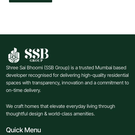
Shree Sai Bhoomi (SSB Group) is a trusted Mumbai based
developer recognised for delivering high-quality residential
spaces with transparency, innovation and a commitment to
on-time delivery.
We craft homes that elevate everyday living through
thoughtful design & world-class amenities.
Quick Menu