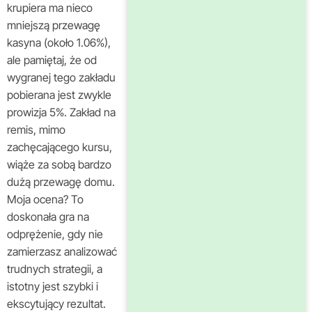
krupiera ma nieco
mniejszą przewagę
kasyna (około 1.06%),
ale pamiętaj, że od
wygranej tego zakładu
pobierana jest zwykle
prowizja 5%. Zakład na
remis, mimo
zachęcającego kursu,
wiąże za sobą bardzo
dużą przewagę domu.
Moja ocena? To
doskonała gra na
odprężenie, gdy nie
zamierzasz analizować
trudnych strategii, a
istotny jest szybki i
ekscytujący rezultat.