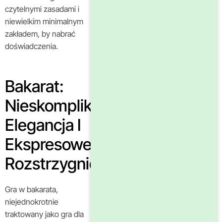
czytelnymi zasadami i
niewielkim minimalnym
zakładem, by nabrać
doświadczenia.
Bakarat:
Nieskomplikowana
Elegancja I
Ekspresowe
Rozstrzygnięcia
Gra w bakarata,
niejednokrotnie
traktowany jako gra dla