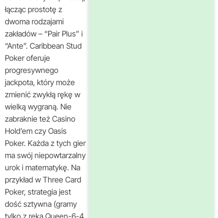
łącząc prostotę z
dwoma rodzajami
zakładów – “Pair Plus” i
“Ante”. Caribbean Stud
Poker oferuje
progresywnego
jackpota, który może
zmienić zwykłą rękę w
wielką wygraną. Nie
zabraknie też Casino
Hold’em czy Oasis
Poker. Każda z tych gier
ma swój niepowtarzalny
urok i matematykę. Na
przykład w Three Card
Poker, strategia jest
dość sztywna (gramy
tylko z ręką Queen-6-4