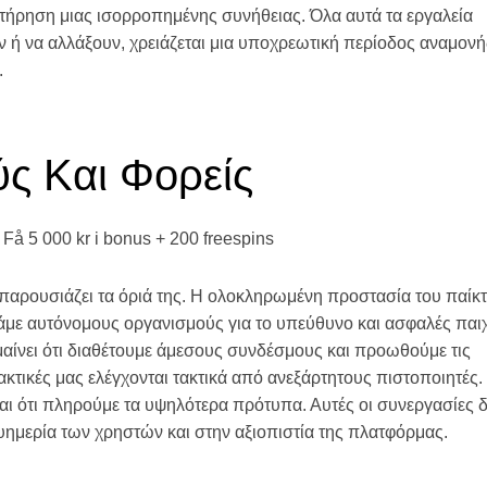
ατήρηση μιας ισορροπημένης συνήθειας. Όλα αυτά τα εργαλεία
 ή να αλλάξουν, χρειάζεται μια υποχρεωτική περίοδος αναμονή
.
ύς Και Φορείς
παρουσιάζει τα όριά της. Η ολοκληρωμένη προστασία του παίκ
θάμε αυτόνομους οργανισμούς για το υπεύθυνο και ασφαλές παιχ
μαίνει ότι διαθέτουμε άμεσους συνδέσμους και προωθούμε τις
κτικές μας ελέγχονται τακτικά από ανεξάρτητους πιστοποιητές.
αι ότι πληρούμε τα υψηλότερα πρότυπα. Αυτές οι συνεργασίες 
ευημερία των χρηστών και στην αξιοπιστία της πλατφόρμας.