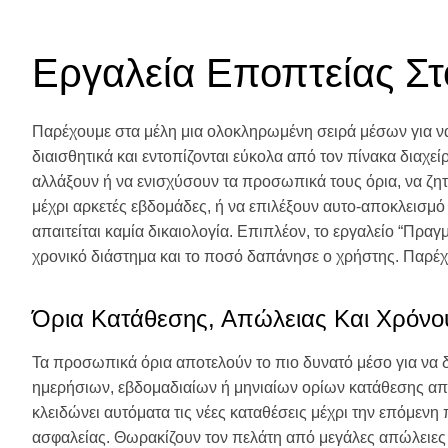
Εργαλεία Εποπτείας Σ
Παρέχουμε στα μέλη μια ολοκληρωμένη σειρά μέσων για να 
διαισθητικά και εντοπίζονται εύκολα από τον πίνακα διαχε
αλλάξουν ή να ενισχύσουν τα προσωπικά τους όρια, να ζ
μέχρι αρκετές εβδομάδες, ή να επιλέξουν αυτο-αποκλεισμό 
απαιτείται καμία δικαιολογία. Επιπλέον, το εργαλείο “Πρα
χρονικό διάστημα και το ποσό δαπάνησε ο χρήστης. Παρέχε
Όρια Κατάθεσης, Απώλειας Και Χρόνο
Τα προσωπικά όρια αποτελούν το πιο δυνατό μέσο για να 
ημερήσιων, εβδομαδιαίων ή μηνιαίων ορίων κατάθεσης από 
κλειδώνει αυτόματα τις νέες καταθέσεις μέχρι την επόμενη
ασφαλείας. Θωρακίζουν τον πελάτη από μεγάλες απώλειες 