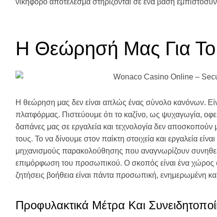
νικηφόρο αποτέλεσμα στηρίζονται σε ένα βάση εμπιστοσύν
Η Θεώρησή Μας Για Το 
Η θεώρηση μας δεν είναι απλώς ένας σύνολο κανόνων. Είν
πλατφόρμας. Πιστεύουμε ότι το καζίνο, ως ψυχαγωγία, οφείλ
δαπάνες μας σε εργαλεία και τεχνολογία δεν αποσκοπούν
τους. Το να δίνουμε στον παίκτη στοιχεία και εργαλεία είν
μηχανισμούς παρακολούθησης που αναγνωρίζουν συνηθειώ
επιμόρφωση του προσωπικού. Ο σκοπός είναι ένα χώρος ό
ζητήσεις βοήθεια είναι πάντα προσωπική, ενημερωμένη κα
Προφυλακτικά Μέτρα Και Συνειδητοπο