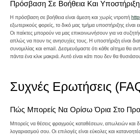
Πρόσβαση Σε Βοήθεια Και Υποστήριξη
Η πρόσβαση σε βοήθεια είναι άμεση και χωρίς ντροπή
htt
εξωτερικούς φορείς, το δικό μας τμήμα υποστήριξης είναι 
Οι παίκτες μπορούν να μας επικοινωνήσουν για να συζητ
απλώς να πουν τις ανησυχίες τους. Η υποστήριξη είναι δι
συνομιλίας και email. Δεσμευόμαστε ότι κάθε αίτημα θα αν
πάντα ένα κλικ μακριά. Αυτό είναι κάτι που δεν θα θυσιάσο
Συχνές Ερωτήσεις (FA
Πώς Μπορείς Να Ορίσω Όρια Στο Προ
Μπορείς να θέσεις φραγμούς καταθέσεων, απωλειών και δι
λογαριασμού σου. Οι επιλογές είναι εύκολες και κατανοητές