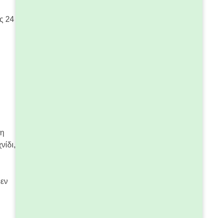
ς 24
τη
νίδι,
δεν