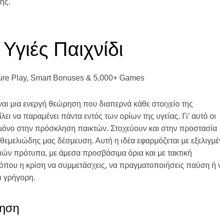
ης.
Υγιές Παιχνίδι
αι μια ενεργή θεώρηση που διαπερνά κάθε στοιχείο της
ει να παραμένει πάντα εντός των ορίων της υγείας. Γι’ αυτό οι
 μόνο στην πρόσκληση παικτών. Στοχεύουν και στην προστασία
αι θεμελιώδης μας δέσμευση. Αυτή η ιδέα εφαρμόζεται με εξελιγμ
ν πρότυπα, με άμεσα προσβάσιμα όρια και με τακτική
που η κρίση να συμμετάσχεις, να πραγματοποιήσεις παύση ή 
ι γρήγορη.
ίηση