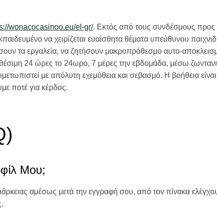
ps://wonacocasinoo.eu/el-gr/
. Εκτός από τους συνδέσμους προς
εκπαιδευμένο να χειρίζεται ευαίσθητα θέματα υπεύθυνου παιχνιδ
ήσουν τα εργαλεία, να ζητήσουν μακροπρόθεσμο αυτο-αποκλεισ
αθέσιμη 24 ώρες το 24ωρο, 7 μέρες την εβδομάδα, μέσω ζωνταν
τιμετωπιστεί με απόλυτη εχεμύθεια και σεβασμό. Η βοήθεια είναι
υμε ποτέ για κέρδος.
Q)
φίλ Μου;
άρκειας αμέσως μετά την εγγραφή σου, από τον πίνακα ελέγχο
.