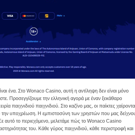
ίναι ένα. Στο Wonaco Casino, αυτή η αντίληψη δεν είναι μόνο
τε. Προσεγγίζουμε την ελληνική αγορά με έναν ξεκάθαρο
ία παιχνιδιού παιχνιδιού. Στο καζίνο μας, οι παίκτες χαίροντα
 την υποχρέωση. Η εμπιστοσύνη των χρηστών που μας δείχνο
. Σε αυτό το περιεχόμενο, μελετάμε πώς το Wonaco Casino
στηριότητας του. Κάθε γύρος παιχνιδιού, κάθε περιστροφή και