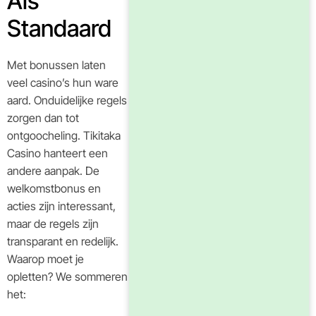
Als
Standaard
Met bonussen laten
veel casino’s hun ware
aard. Onduidelijke regels
zorgen dan tot
ontgoocheling. Tikitaka
Casino hanteert een
andere aanpak. De
welkomstbonus en
acties zijn interessant,
maar de regels zijn
transparant en redelijk.
Waarop moet je
opletten? We sommeren
het: