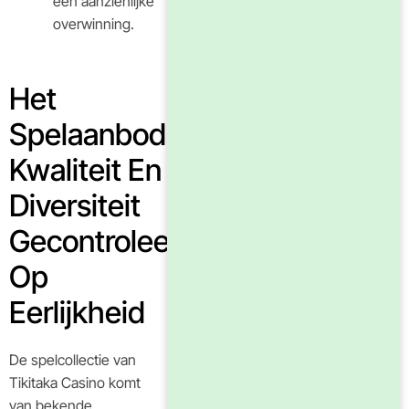
een aanzienlijke
overwinning.
Het
Spelaanbod:
Kwaliteit En
Diversiteit
Gecontroleerd
Op
Eerlijkheid
De spelcollectie van
Tikitaka Casino komt
van bekende