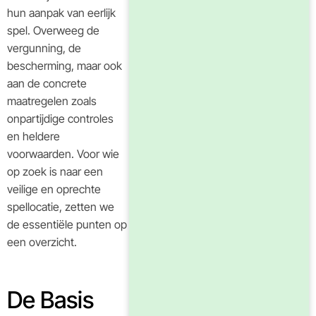
hun aanpak van eerlijk
spel. Overweeg de
vergunning, de
bescherming, maar ook
aan de concrete
maatregelen zoals
onpartijdige controles
en heldere
voorwaarden. Voor wie
op zoek is naar een
veilige en oprechte
spellocatie, zetten we
de essentiële punten op
een overzicht.
De Basis