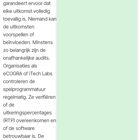
garandeert ervoor dat
elke uitkomst volledig
toevallig is. Niemand kan
de uitkomsten
voorspellen of
beïnvloeden. Minstens
zo belangrijk zijn de
onafhankelijke audits.
Organisaties als
eCOGRA of iTech Labs
controleren de
spelprogrammatuur
regelmatig. Ze verifiëren
of de
uitkeringspercentages
(RTP) overeenkomen en
of de software
betrouwbaar is. De