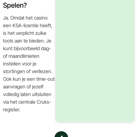
Spelen?
Ja. Omdat het casino
een KSA-licentie heeft,
is het verplicht zulke
tools aan te bieden. Je
kunt bijvoorbeeld dag-
of maandlimieten
instellen voor je
stortingen of verliezen.
Ook kun je een time-out
aanvragen of jezelf
volledig laten uitsluiten
via het centrale Cruks-
register.