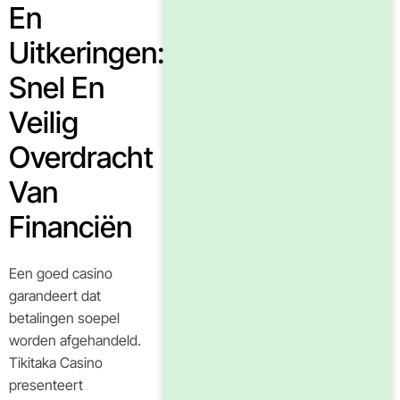
En
Uitkeringen:
Snel En
Veilig
Overdracht
Van
Financiën
Een goed casino
garandeert dat
betalingen soepel
worden afgehandeld.
Tikitaka Casino
presenteert