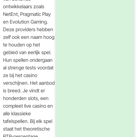
ontwikkelaars zoals
NetEnt, Pragmatic Play
en Evolution Gaming.
Deze providers hebben
zelf ook een naam hoog
te houden op het
gebied van eerlijk spel.
Hun spellen ondergaan
al strenge tests voordat
ze bij het casino
verschijnen. Het aanbod
is breed. Je vindt er
honderden slots, een
compleet live casino en
alle klassieke
tafelspellen. Bij elk spel
staat het theoretische
RTP-percentage