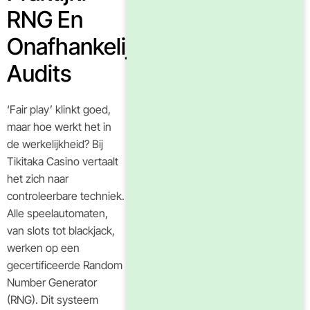
RNG En
Onafhankelijke
Audits
‘Fair play’ klinkt goed,
maar hoe werkt het in
de werkelijkheid? Bij
Tikitaka Casino vertaalt
het zich naar
controleerbare techniek.
Alle speelautomaten,
van slots tot blackjack,
werken op een
gecertificeerde Random
Number Generator
(RNG). Dit systeem