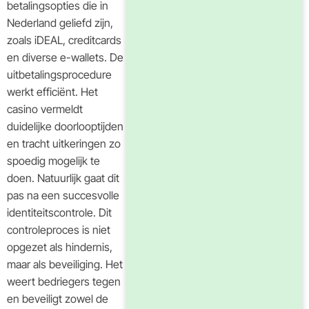
betalingsopties die in
Nederland geliefd zijn,
zoals iDEAL, creditcards
en diverse e-wallets. De
uitbetalingsprocedure
werkt efficiënt. Het
casino vermeldt
duidelijke doorlooptijden
en tracht uitkeringen zo
spoedig mogelijk te
doen. Natuurlijk gaat dit
pas na een succesvolle
identiteitscontrole. Dit
controleproces is niet
opgezet als hindernis,
maar als beveiliging. Het
weert bedriegers tegen
en beveiligt zowel de