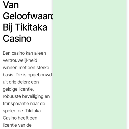
Van
Geloofwaardigheid
Bij Tikitaka
Casino
Een casino kan alleen
vertrouwelijkheid
winnen met een sterke
basis. Die is opgebouwd
uit drie delen: een
geldige licentie,
robuuste beveiliging en
transparantie naar de
speler toe. Tikitaka
Casino heeft een
licentie van de