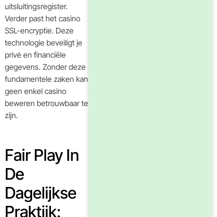
uitsluitingsregister.
Verder past het casino
SSL-encryptie. Deze
technologie beveiligt je
privé en financiële
gegevens. Zonder deze
fundamentele zaken kan
geen enkel casino
beweren betrouwbaar te
zijn.
Fair Play In
De
Dagelijkse
Praktijk: