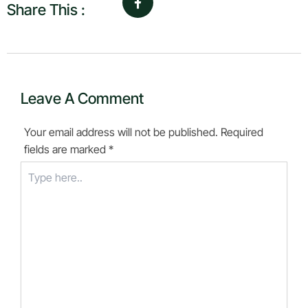
Share This :
Leave A Comment
Your email address will not be published.
Required
fields are marked
*
Type
here..