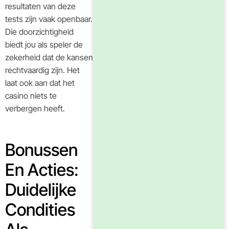
resultaten van deze
tests zijn vaak openbaar.
Die doorzichtigheid
biedt jou als speler de
zekerheid dat de kansen
rechtvaardig zijn. Het
laat ook aan dat het
casino niets te
verbergen heeft.
Bonussen
En Acties:
Duidelijke
Condities