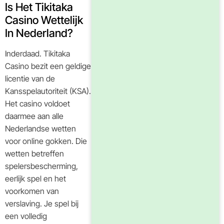
Is Het Tikitaka
Casino Wettelijk
In Nederland?
Inderdaad. Tikitaka
Casino bezit een geldige
licentie van de
Kansspelautoriteit (KSA).
Het casino voldoet
daarmee aan alle
Nederlandse wetten
voor online gokken. Die
wetten betreffen
spelersbescherming,
eerlijk spel en het
voorkomen van
verslaving. Je spel bij
een volledig