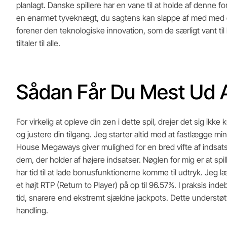
planlagt. Danske spillere har en vane til at holde af denne
en enarmet tyveknægt, du sagtens kan slappe af med med en
forener den teknologiske innovation, som de særligt vant ti
tiltaler til alle.
Sådan Får Du Mest Ud Af
For virkelig at opleve din zen i dette spil, drejer det sig ikk
og justere din tilgang. Jeg starter altid med at fastlægge mi
House Megaways giver mulighed for en bred vifte af indsatsm
dem, der holder af højere indsatser. Nøglen for mig er at sp
har tid til at lade bonusfunktionerne komme til udtryk. Jeg 
et højt RTP (Return to Player) på op til 96.57%. I praksis in
tid, snarere end ekstremt sjældne jackpots. Dette understøtt
handling.