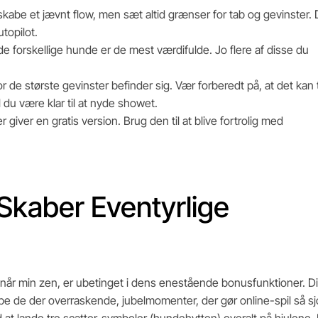
 skabe et jævnt flow, men sæt altid grænser for tab og gevinster. 
utopilot.
 de forskellige hunde er de mest værdifulde. Jo flere af disse du
 de største gevinster befinder sig. Vær forberedt på, at det kan
 du være klar til at nyde showet.
giver en gratis version. Brug den til at blive fortrolig med
Skaber Eventyrlige
år min zen, er ubetinget i dens enestående bonusfunktioner. D
kabe de der overraskende, jubelmomenter, der gør online-spil så sj