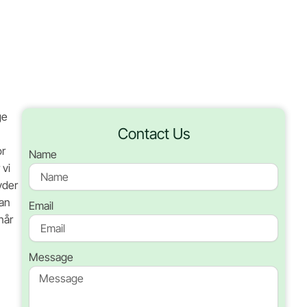
ge
Contact Us
or
Name
 vi
yder
kan
Email
når
Message