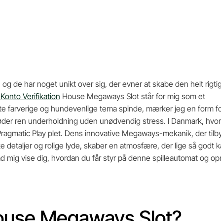
og de har noget unikt over sig, der evner at skabe den helt rigti
nto Verifikation
House Megaways Slot står for mig som et
tte farverige og hundevenlige tema spinde, mærker jeg en form f
møder ren underholdning uden unødvendig stress. I Danmark, hvor
Pragmatic Play plet. Dens innovative Megaways-mekanik, der tilb
ke detaljer og rolige lyde, skaber en atmosfære, der lige så godt 
ad mig vise dig, hvordan du får styr på denne spilleautomat og op
ouse Megaways Slot?