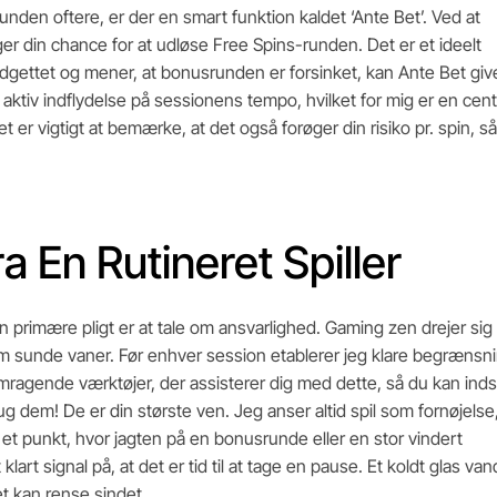
den oftere, er der en smart funktion kaldet ‘Ante Bet’. Ved at
r din chance for at udløse Free Spins-runden. Det er et ideelt
i budgettet og mener, at bonusrunden er forsinket, kan Ante Bet giv
 af aktiv indflydelse på sessionens tempo, hvilket for mig er en cent
t er vigtigt at bemærke, at det også forøger din risiko pr. spin, s
ra En Rutineret Spiller
n primære pligt er at tale om ansvarlighed. Gaming zen drejer sig
 sunde vaner. Før enhver session etablerer jeg klare begrænsn
mragende værktøjer, der assisterer dig med dette, så du kan indst
ug dem! De er din største ven. Jeg anser altid spil som fornøjelse
 et punkt, hvor jagten på en bonusrunde eller en stor vindert
art signal på, at det er tid til at tage en pause. Et koldt glas van
et kan rense sindet.