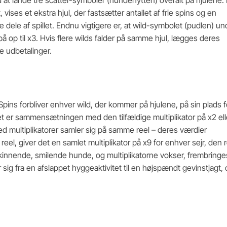
t lande tre scatter-symboler (hundehytten) overalt på hjulene.
, vises et ekstra hjul, der fastsætter antallet af frie spins og en
 dele af spillet. Endnu vigtigere er, at wild-symbolet (pudlen) un
å op til x3. Hvis flere wilds falder på samme hjul, lægges deres
me udbetalinger.
Spins forbliver enhver wild, der kommer på hjulene, på sin plads f
det er sammensætningen med den tilfældige multiplikator på x2 ell
med multiplikatorer samler sig på samme reel – deres værdier
eel, giver det en samlet multiplikator på x9 for enhver sejr, den r
e skinnende, smilende hunde, og multiplikatorne vokser, frembring
r sig fra en afslappet hyggeaktivitet til en højspændt gevinstjagt,