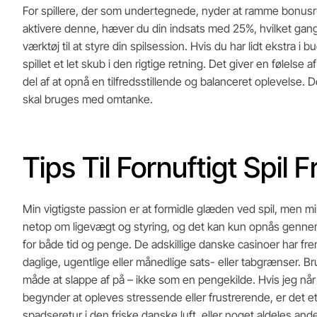
For spillere, der som undertegnede, nyder at ramme bonusrun
aktivere denne, hæver du din indsats med 25%, hvilket gange
værktøj til at styre din spilsession. Hvis du har lidt ekstra 
spillet et let skub i den rigtige retning. Det giver en følelse
del af at opnå en tilfredsstillende og balanceret oplevelse. De
skal bruges med omtanke.
Tips Til Fornuftigt Spil F
Min vigtigste passion er at formidle glæden ved spil, men mi
netop om ligevægt og styring, og det kan kun opnås gennem
for både tid og penge. De adskillige danske casinoer har fre
daglige, ugentlige eller månedlige sats- eller tabgrænser. Br
måde at slappe af på – ikke som en pengekilde. Hvis jeg når
begynder at opleves stressende eller frustrerende, er det et kl
spadseretur i den friske danske luft, eller noget aldeles and