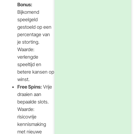
Bonus:
Bijkomend
speelgeld
gestoeld op een
percentage van
je storting.
Waarde:
verlengde
speeltijd en
betere kansen op
winst.
Free Spins:
Vrije
draaien aan
bepaalde slots.
Waarde:
risicovrije
kennismaking
met nieuwe