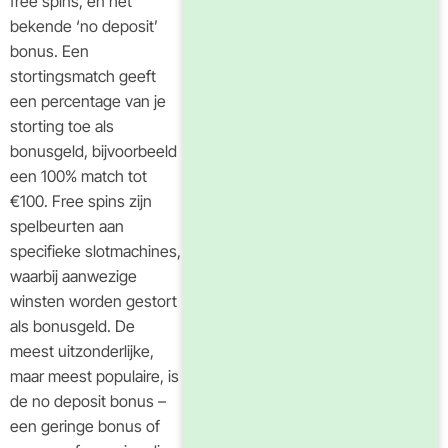
free spins, en het
bekende ‘no deposit’
bonus. Een
stortingsmatch geeft
een percentage van je
storting toe als
bonusgeld, bijvoorbeeld
een 100% match tot
€100. Free spins zijn
spelbeurten aan
specifieke slotmachines,
waarbij aanwezige
winsten worden gestort
als bonusgeld. De
meest uitzonderlijke,
maar meest populaire, is
de no deposit bonus –
een geringe bonus of