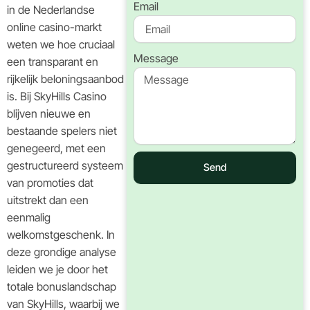
Email
in de Nederlandse
online casino-markt
weten we hoe cruciaal
Message
een transparant en
rijkelijk beloningsaanbod
is. Bij SkyHills Casino
blijven nieuwe en
bestaande spelers niet
genegeerd, met een
gestructureerd systeem
Send
van promoties dat
uitstrekt dan een
eenmalig
welkomstgeschenk. In
deze grondige analyse
leiden we je door het
totale bonuslandschap
van SkyHills, waarbij we