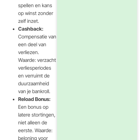
spellen en kans
op winst zonder
zelf inzet.
Cashback:
Compensatie van
een deel van
verliezen.
Waarde: verzacht
verliesperiodes
en verruimt de
duurzaamheid
van je bankroll.
Reload Bonus:
Een bonus op
latere stortingen,
niet alleen de
eerste. Waarde:
beloning voor