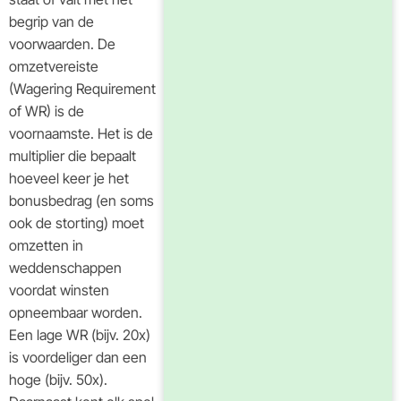
begrip van de
voorwaarden. De
omzetvereiste
(Wagering Requirement
of WR) is de
voornaamste. Het is de
multiplier die bepaalt
hoeveel keer je het
bonusbedrag (en soms
ook de storting) moet
omzetten in
weddenschappen
voordat winsten
opneembaar worden.
Een lage WR (bijv. 20x)
is voordeliger dan een
hoge (bijv. 50x).