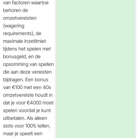
van factoren waartoe
behoren de
omzetvereisten
(wagering
requirements), de
maximale inzetlimiet
tijdens het spelen met
bonusgeld, en de
opsomming van spellen
die aan deze vereisten
bijdragen. Een bonus
van €100 met een 40x
omzetvereiste houdt in
dat je voor €4000 moet
spelen voordat je kunt
uitbetalen. Als alleen
slots voor 100% tellen,
maar je speelt een