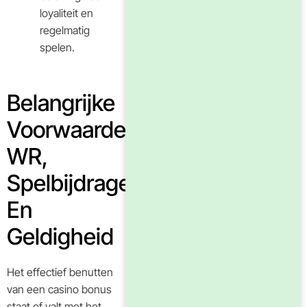
loyaliteit en
regelmatig
spelen.
Belangrijke
Voorwaarden:
WR,
Spelbijdragen
En
Geldigheid
Het effectief benutten
van een casino bonus
staat of valt met het