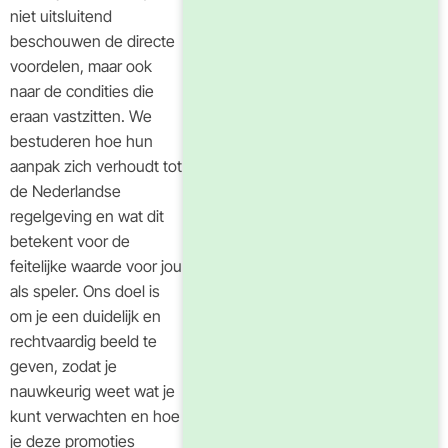
niet uitsluitend
beschouwen de directe
voordelen, maar ook
naar de condities die
eraan vastzitten. We
bestuderen hoe hun
aanpak zich verhoudt tot
de Nederlandse
regelgeving en wat dit
betekent voor de
feitelijke waarde voor jou
als speler. Ons doel is
om je een duidelijk en
rechtvaardig beeld te
geven, zodat je
nauwkeurig weet wat je
kunt verwachten en hoe
je deze promoties