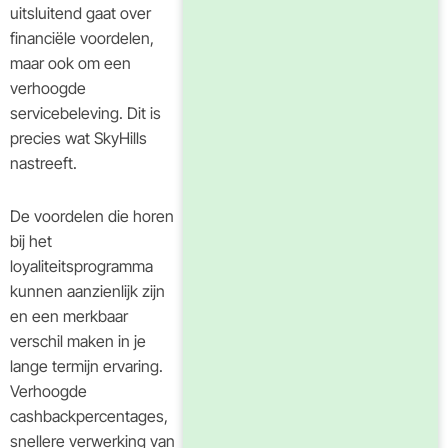
uitsluitend gaat over
financiële voordelen,
maar ook om een
verhoogde
servicebeleving. Dit is
precies wat SkyHills
nastreeft.
De voordelen die horen
bij het
loyaliteitsprogramma
kunnen aanzienlijk zijn
en een merkbaar
verschil maken in je
lange termijn ervaring.
Verhoogde
cashbackpercentages,
snellere verwerking van