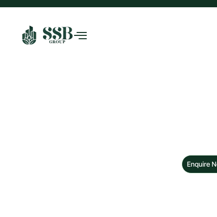
Skip
to
content
SkyHills
Enquire 
Casino –
Nieuwste