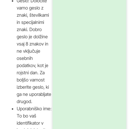
Geslo: Določite
varno geslo z
znaki, številkami
in specijalnimi
znaki. Dobro
geslo je dolžine
vsaj 8 znakov in
ne vključuje
osebnih
podatkov, kot je
rojstni dan. Za
boljšo varnost
izberite geslo, ki
ga ne uporabljate
drugod.
Uporabniško ime:
To bo vaš
identifikator v