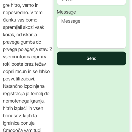
gre hitro, varno in
Message
neposredno. V tem
članku vas bomo
spremljali skozi vsak
korak, od iskanja
pravega gumba do
prvega polaganja stav. Z
vsemi informacijami v
Send
roki boste brez težav
odprli račun in se lahko
posvetili zabavi.
Natančno izpolnjena
registracija je temelj do
nemotenega igranja,
hitrih izplačil in vseh
bonusov, ki jih ta
igralnica ponuja.
Omogoča vam tudi