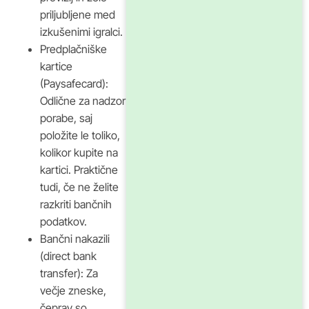
priljubljene med
izkušenimi igralci.
Predplačniške
kartice
(Paysafecard):
Odlične za nadzor
porabe, saj
položite le toliko,
kolikor kupite na
kartici. Praktične
tudi, če ne želite
razkriti bančnih
podatkov.
Bančni nakazili
(direct bank
transfer): Za
večje zneske,
čeprav so