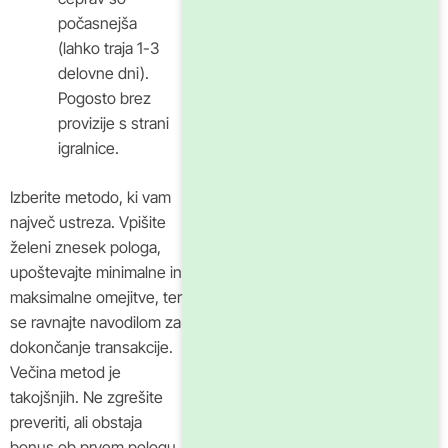
počasnejša
(lahko traja 1-3
delovne dni).
Pogosto brez
provizije s strani
igralnice.
Izberite metodo, ki vam
največ ustreza. Vpišite
želeni znesek pologa,
upoštevajte minimalne in
maksimalne omejitve, ter
se ravnajte navodilom za
dokončanje transakcije.
Večina metod je
takojšnjih. Ne zgrešite
preveriti, ali obstaja
bonus ob prvem pologu,