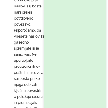
naslov, saj boste
nanj prejeli
potrditveno
povezavo.
Priporočamo, da
vnesete naslov, ki
ga redno
spremljate in je
samo vaš. Ne
uporabljajte
provizoričnih e-
poštnih naslovov,
saj boste preko
njega dobivali
ključna obvestila
o položaju računa
in promocijah.