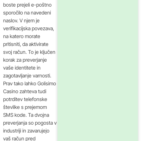
boste prejeli e-poštno
sporočilo na navedeni
naslov. V njem je
verifikacijska povezava,
na katero morate
pritisniti, da aktivirate
svoj račun. To je ključen
korak za preverjanje
vaše identitete in
zagotavljanje varnosti.
Prav tako lahko Golisimo
Casino zahteva tudi
potrditev telefonske
številke s prejemom
SMS kode. Ta dvojna
preverjanja so pogosta v
industriji in zavarujejo
vaš račun pred