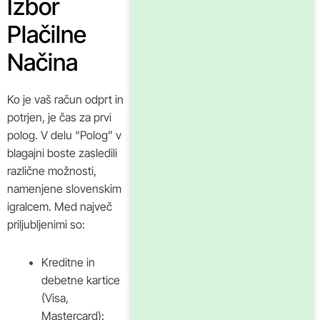
Izbor
Plačilne
Načina
Ko je vaš račun odprt in
potrjen, je čas za prvi
polog. V delu “Polog” v
blagajni boste zasledili
različne možnosti,
namenjene slovenskim
igralcem. Med največ
priljubljenimi so:
Kreditne in
debetne kartice
(Visa,
Mastercard):