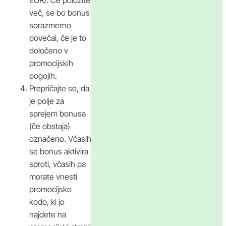
več, se bo bonus
sorazmerno
povečal, če je to
določeno v
promocijskih
pogojih.
Prepričajte se, da
je polje za
sprejem bonusa
(če obstaja)
označeno. Včasih
se bonus aktivira
sproti, včasih pa
morate vnesti
promocijsko
kodo, ki jo
najdete na