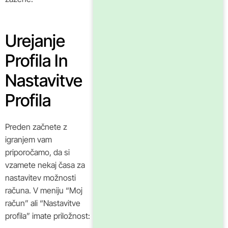
Urejanje
Profila In
Nastavitve
Profila
Preden začnete z
igranjem vam
priporočamo, da si
vzamete nekaj časa za
nastavitev možnosti
računa. V meniju “Moj
račun” ali “Nastavitve
profila” imate priložnost: