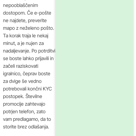
nepooblaščenim
dostopom. Če e-pošte
ne najdete, preverite
mapo z neželeno pošto.
Ta korak traja le nekaj
minut, a je nujen za
nadaljevanje. Po potrditvi
se boste lahko prijavili in
začeli raziskovati
igralnico, čeprav boste
za dvige še vedno
potrebovali končni KYC
postopek. Številne
promocije zahtevajo
potrjen telefon, zato
vam predlagamo, da to
storite brez odlašanja.