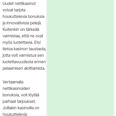
Uudet nettikasinot
voivat tarjota
houkuttelevia bonuksia
ja innovatiivisia pelejä.
Kuitenkin on tärkeää
varmistaa, että ne ovat
myös luotettavia. Etsi
tietoa kasinon taustasta,
jotta voit varmistua sen
luotettavuudesta ennen
pelaamisen aloittamista.
Vertaamalla
nettikasinoiden
bonuksia, voit löytää
parhaat tarjoukset.
Joillakin kasinoilla on
houkuttelevia