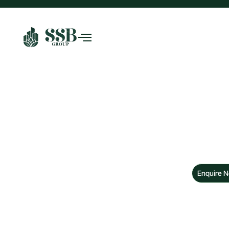
Skip
to
content
Parhaat
Enquire 
Nettikasinot
2026: