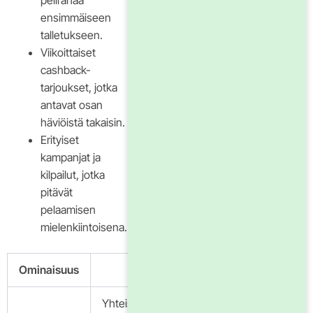
ensimmäiseen
talletukseen.
Viikoittaiset
cashback-
tarjoukset, jotka
antavat osan
häviöistä takaisin.
Erityiset
kampanjat ja
kilpailut, jotka
pitävät
pelaamisen
mielenkiintoisena.
Ominaisuus
Tieto
Yhteistyö paikallisten