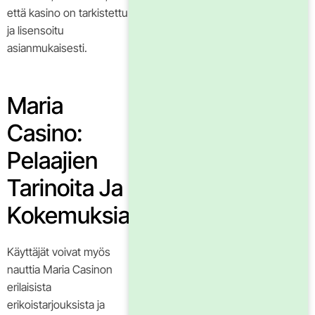
että kasino on tarkistettu
ja lisensoitu
asianmukaisesti.
Maria
Casino:
Pelaajien
Tarinoita Ja
Kokemuksia
Käyttäjät voivat myös
nauttia Maria Casinon
erilaisista
erikoistarjouksista ja