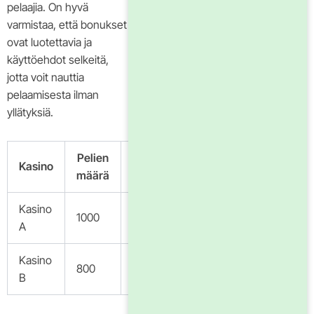
pelaajia. On hyvä
varmistaa, että bonukset
ovat luotettavia ja
käyttöehdot selkeitä,
jotta voit nauttia
pelaamisesta ilman
yllätyksiä.
Pelien
Bonusten
Kasino
määrä
määrä
Kasino
1000
5
A
Kasino
800
3
B