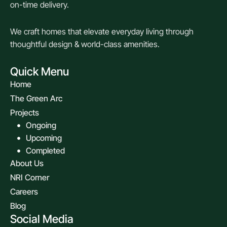
on-time delivery.
We craft homes that elevate everyday living through
thoughtful design & world-class amenities.
Quick Menu
Home
The Green Arc
Projects
Ongoing
Upcoming
Completed
About Us
NRI Corner
Careers
Blog
Social Media