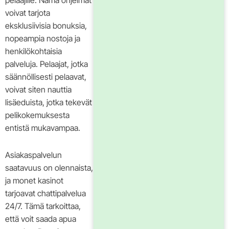
voivat tarjota
eksklusiivisia bonuksia,
nopeampia nostoja ja
henkilökohtaisia
palveluja. Pelaajat, jotka
säännöllisesti pelaavat,
voivat siten nauttia
lisäeduista, jotka tekevät
pelikokemuksesta
entistä mukavampaa.
Asiakaspalvelun
saatavuus on olennaista,
ja monet kasinot
tarjoavat chattipalvelua
24/7. Tämä tarkoittaa,
että voit saada apua