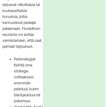
tarjoavat viikoittaisia tai
kuukausittaisia
bonuksia, jotka
kannustavat pelaajia
palaamaan. Huolellinen
seuranta voi auttaa
varmistamaan, että saat
parhaat tarjoukset.
Pelistrategiat:
Kehitä oma
strategia
voittaaksesi
enemmän
peleissä, kuten
blackjackissa tai
pokerissa.
Ajankäyttö: Aseta