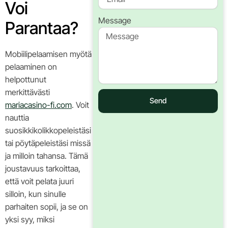
Voi
Message
Parantaa?
Mobiilipelaamisen myötä
pelaaminen on
helpottunut
merkittävästi
Send
mariacasino-fi.com
. Voit
nauttia
suosikkikolikkopeleistäsi
tai pöytäpeleistäsi missä
ja milloin tahansa. Tämä
joustavuus tarkoittaa,
että voit pelata juuri
silloin, kun sinulle
parhaiten sopii, ja se on
yksi syy, miksi