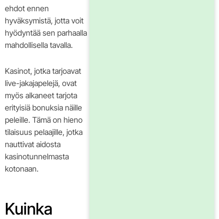
ehdot ennen
hyväksymistä, jotta voit
hyödyntää sen parhaalla
mahdollisella tavalla.
Kasinot, jotka tarjoavat
live-jakajapelejä, ovat
myös alkaneet tarjota
erityisiä bonuksia näille
peleille. Tämä on hieno
tilaisuus pelaajille, jotka
nauttivat aidosta
kasinotunnelmasta
kotonaan.
Kuinka