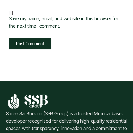
Save my name, email, and website in this browser for
the next time I comment.
Shree Sai Bhoomi (SSB Group) is a trusted Mumbai based
developer recognised for delivering high-quality residential
spaces with transparency, innovation and a commitment to