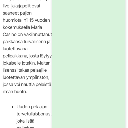
live-jakajapelit ovat
saaneet paljon
huomiota. Yli 15 vuoden
kokemuksella Maria
Casino on vakiinnuttanut
paikkansa turvallisena ja
luotettavana
pelipaikkana, josta löytyy
jokaiselle jotakin. Maltan
lisenssi takaa pelaajille
luotettavan ympäristön,
jossa voi nauttia peleistä
ilman huolia.
Uuden pelaajan
tervetuliaisbonus,
joka lisää
pelirahaa