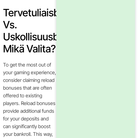
Tervetuliaisbonus
Vs.
Uskollisuusbonus:
Mikä Valita?
To get the most out of
your gaming experience,
consider claiming reload
bonuses that are often
offered to existing
players. Reload bonuses
provide additional funds
for your deposits and
can significantly boost
your bankroll. This way,