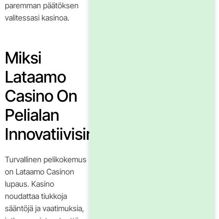
paremman päätöksen
valitessasi kasinoa.
Miksi
Lataamo
Casino On
Pelialan
Innovatiivisin?
Turvallinen pelikokemus
on Lataamo Casinon
lupaus. Kasino
noudattaa tiukkoja
sääntöjä ja vaatimuksia,