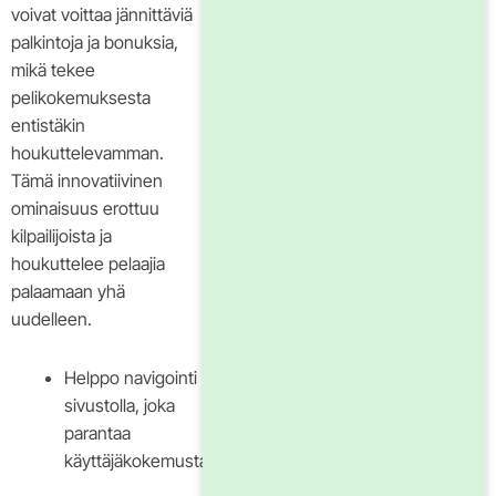
voivat voittaa jännittäviä
palkintoja ja bonuksia,
mikä tekee
pelikokemuksesta
entistäkin
houkuttelevamman.
Tämä innovatiivinen
ominaisuus erottuu
kilpailijoista ja
houkuttelee pelaajia
palaamaan yhä
uudelleen.
Helppo navigointi
sivustolla, joka
parantaa
käyttäjäkokemusta.