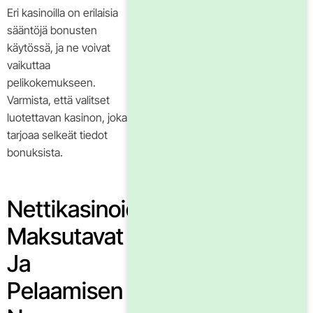
Eri kasinoilla on erilaisia
sääntöjä bonusten
käytössä, ja ne voivat
vaikuttaa
pelikokemukseen.
Varmista, että valitset
luotettavan kasinon, joka
tarjoaa selkeät tiedot
bonuksista.
Nettikasinoiden
Maksutavat
Ja
Pelaamisen