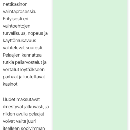
nettikasinon
valintaprosessia.
Erityisesti eri
vaihtoehtojen
turvallisuus, nopeus ja
käyttömukavuus
vaihtelevat suuresti.
Pelaajien kannattaa
tutkia peliarvostelut ja
vertailut löytääkseen
parhaat ja luotettavat
kasinot.
Uudet maksutavat
ilmestyvät jatkuvasti, ja
niiden avulla pelaajat
voivat valita juuri
itselleen sopivimman