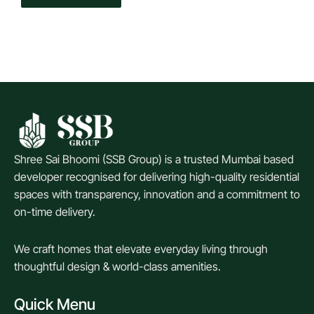
Shree Sai Bhoomi (SSB Group) is a trusted Mumbai based
developer recognised for delivering high-quality residential
spaces with transparency, innovation and a commitment to
on-time delivery.
We craft homes that elevate everyday living through
thoughtful design & world-class amenities.
Quick Menu