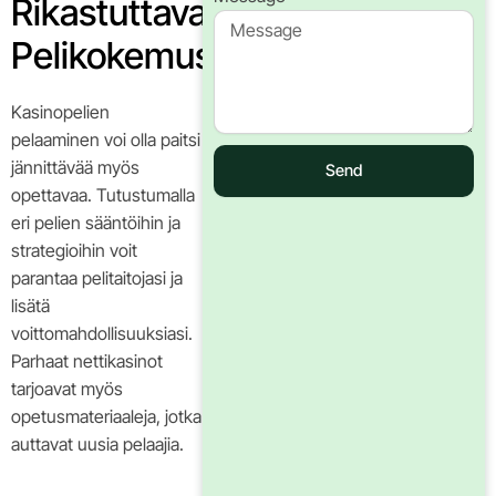
Rikastuttavat
Pelikokemusta?
Kasinopelien
pelaaminen voi olla paitsi
jännittävää myös
Send
opettavaa. Tutustumalla
eri pelien sääntöihin ja
strategioihin voit
parantaa pelitaitojasi ja
lisätä
voittomahdollisuuksiasi.
Parhaat nettikasinot
tarjoavat myös
opetusmateriaaleja, jotka
auttavat uusia pelaajia.