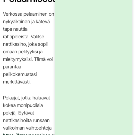
Verkossa pelaaminen on
nykyaikainen ja kätevä
tapa nauttia
rahapeleistä. Valitse
nettikasino, joka sopii
omaan pelityyliisi ja
mieltymyksiisi. Tämä voi
parantaa
pelikokemustasi
merkittävästi.
Pelaajat, jotka haluavat
kokea monipuolisia
pelejä, löytävät
nettikasinoilta runsaan
valikoiman vaihtoehtoja