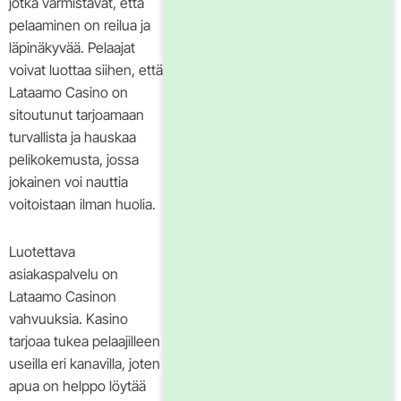
jotka varmistavat, että
pelaaminen on reilua ja
läpinäkyvää. Pelaajat
voivat luottaa siihen, että
Lataamo Casino on
sitoutunut tarjoamaan
turvallista ja hauskaa
pelikokemusta, jossa
jokainen voi nauttia
voitoistaan ilman huolia.
Luotettava
asiakaspalvelu on
Lataamo Casinon
vahvuuksia. Kasino
tarjoaa tukea pelaajilleen
useilla eri kanavilla, joten
apua on helppo löytää