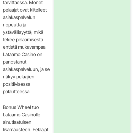
tarvittaessa. Monet
pelaajat ovat kiitelleet
asiakaspalvelun
nopeutta ja
ystävällisyyttä, mikä
tekee pelaamisesta
entistä mukavampaa.
Lataamo Casino on
panostanut
asiakaspalveluun, ja se
näkyy pelaajien
positiivisessa
palautteessa.
Bonus Wheel tuo
Lataamo Casinolle
ainutlaatuisen
lisämausteen. Pelaajat