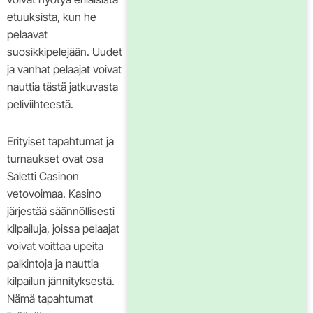
etuuksista, kun he
pelaavat
suosikkipelejään. Uudet
ja vanhat pelaajat voivat
nauttia tästä jatkuvasta
peliviihteestä.
Erityiset tapahtumat ja
turnaukset ovat osa
Saletti Casinon
vetovoimaa. Kasino
järjestää säännöllisesti
kilpailuja, joissa pelaajat
voivat voittaa upeita
palkintoja ja nauttia
kilpailun jännityksestä.
Nämä tapahtumat