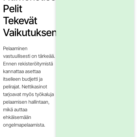
Pelit
Tekevät
Vaikutuksen?
Pelaaminen
vastuullisesti on tärkeää.
Ennen rekisteröitymistä
kannattaa asettaa
itselleen budjetti ja
pelirajat. Nettikasinot
tarjoavat myös työkaluja
pelaamisen hallintaan,
mikä auttaa
ehkäisemään
ongelmapelaamista.