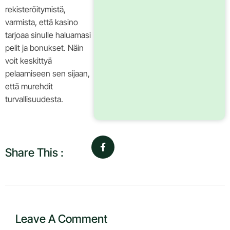
rekisteröitymistä,
varmista, että kasino
tarjoaa sinulle haluamasi
pelit ja bonukset. Näin
voit keskittyä
pelaamiseen sen sijaan,
että murehdit
turvallisuudesta.
Share This :
Leave A Comment