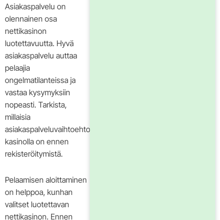
Asiakaspalvelu on
olennainen osa
nettikasinon
luotettavuutta. Hyvä
asiakaspalvelu auttaa
pelaajia
ongelmatilanteissa ja
vastaa kysymyksiin
nopeasti. Tarkista,
millaisia
asiakaspalveluvaihtoehtoja
kasinolla on ennen
rekisteröitymistä.
Pelaamisen aloittaminen
on helppoa, kunhan
valitset luotettavan
nettikasinon. Ennen