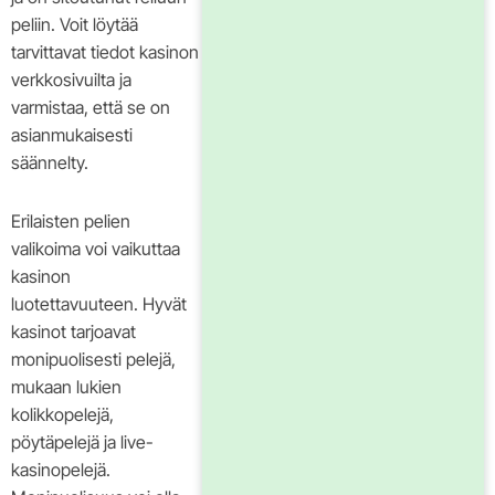
peliin. Voit löytää
tarvittavat tiedot kasinon
verkkosivuilta ja
varmistaa, että se on
asianmukaisesti
säännelty.
Erilaisten pelien
valikoima voi vaikuttaa
kasinon
luotettavuuteen. Hyvät
kasinot tarjoavat
monipuolisesti pelejä,
mukaan lukien
kolikkopelejä,
pöytäpelejä ja live-
kasinopelejä.