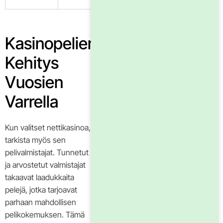
Kasinopelien
Kehitys
Vuosien
Varrella
Kun valitset nettikasinoa,
tarkista myös sen
pelivalmistajat. Tunnetut
ja arvostetut valmistajat
takaavat laadukkaita
pelejä, jotka tarjoavat
parhaan mahdollisen
pelikokemuksen. Tämä