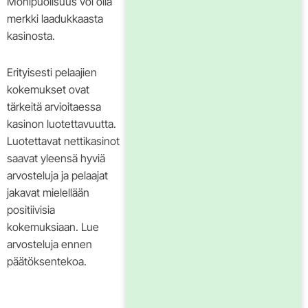
Monipuolisuus voi olla
merkki laadukkaasta
kasinosta.
Erityisesti pelaajien
kokemukset ovat
tärkeitä arvioitaessa
kasinon luotettavuutta.
Luotettavat nettikasinot
saavat yleensä hyviä
arvosteluja ja pelaajat
jakavat mielellään
positiivisia
kokemuksiaan. Lue
arvosteluja ennen
päätöksentekoa.