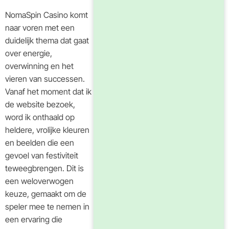
NomaSpin Casino komt
naar voren met een
duidelijk thema dat gaat
over energie,
overwinning en het
vieren van successen.
Vanaf het moment dat ik
de website bezoek,
word ik onthaald op
heldere, vrolijke kleuren
en beelden die een
gevoel van festiviteit
teweegbrengen. Dit is
een weloverwogen
keuze, gemaakt om de
speler mee te nemen in
een ervaring die