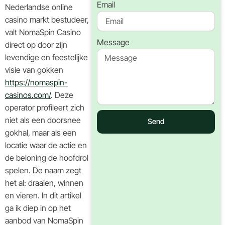
Email
Nederlandse online
casino markt bestudeer,
valt NomaSpin Casino
Message
direct op door zijn
levendige en feestelijke
visie van gokken
https://nomaspin-
casinos.com/
. Deze
operator profileert zich
niet als een doorsnee
Send
gokhal, maar als een
locatie waar de actie en
de beloning de hoofdrol
spelen. De naam zegt
het al: draaien, winnen
en vieren. In dit artikel
ga ik diep in op het
aanbod van NomaSpin