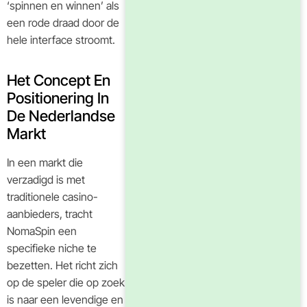
‘spinnen en winnen’ als
een rode draad door de
hele interface stroomt.
Het Concept En
Positionering In
De Nederlandse
Markt
In een markt die
verzadigd is met
traditionele casino-
aanbieders, tracht
NomaSpin een
specifieke niche te
bezetten. Het richt zich
op de speler die op zoek
is naar een levendige en