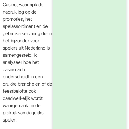
Casino, waarbij ik de
nadruk leg op de
promoties, het
spelassortiment en de
gebruikerservaring die in
het bijzonder voor
spelers uit Nederland is
samengesteld. Ik
analyseer hoe het
casino zich
onderscheidt in een
drukke branche en of de
feestbelofte ook
daadwerkelijk wordt
waargemaakt in de
praktijk van dagelijks
spelen.