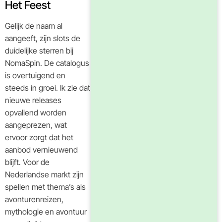
Het Feest
Gelijk de naam al
aangeeft, zijn slots de
duidelijke sterren bij
NomaSpin. De catalogus
is overtuigend en
steeds in groei. Ik zie dat
nieuwe releases
opvallend worden
aangeprezen, wat
ervoor zorgt dat het
aanbod vernieuwend
blijft. Voor de
Nederlandse markt zijn
spellen met thema’s als
avonturenreizen,
mythologie en avontuur