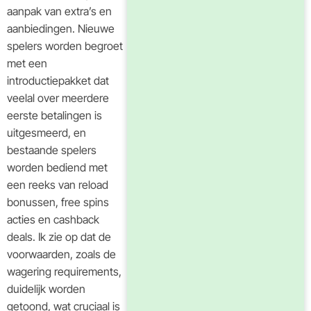
aanpak van extra’s en
aanbiedingen. Nieuwe
spelers worden begroet
met een
introductiepakket dat
veelal over meerdere
eerste betalingen is
uitgesmeerd, en
bestaande spelers
worden bediend met
een reeks van reload
bonussen, free spins
acties en cashback
deals. Ik zie op dat de
voorwaarden, zoals de
wagering requirements,
duidelijk worden
getoond, wat cruciaal is