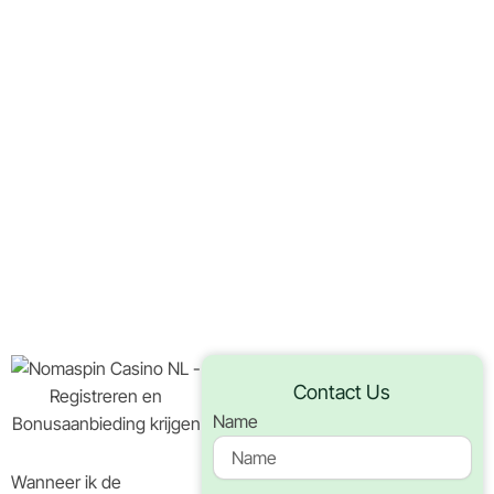
Vier Feest
Met Casino
Aanbiedingen
In
Nederland
Home
Blog
Contact Us
Name
Wanneer ik de