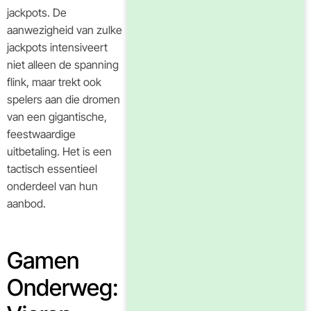
jackpots. De
aanwezigheid van zulke
jackpots intensiveert
niet alleen de spanning
flink, maar trekt ook
spelers aan die dromen
van een gigantische,
feestwaardige
uitbetaling. Het is een
tactisch essentieel
onderdeel van hun
aanbod.
Gamen
Onderweg: