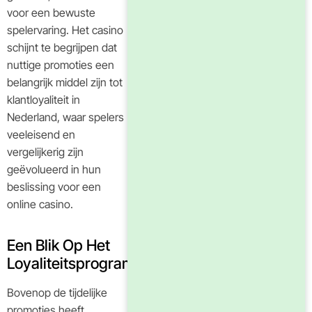
voor een bewuste
spelervaring. Het casino
schijnt te begrijpen dat
nuttige promoties een
belangrijk middel zijn tot
klantloyaliteit in
Nederland, waar spelers
veeleisend en
vergelijkerig zijn
geëvolueerd in hun
beslissing voor een
online casino.
Een Blik Op Het
Loyaliteitsprogramma
Bovenop de tijdelijke
promoties heeft