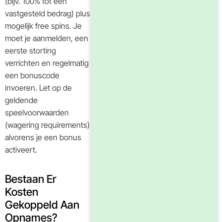
(bijv. 100% tot een
vastgesteld bedrag) plus
mogelijk free spins. Je
moet je aanmelden, een
eerste storting
verrichten en regelmatig
een bonuscode
invoeren. Let op de
geldende
speelvoorwaarden
(wagering requirements)
alvorens je een bonus
activeert.
Bestaan Er
Kosten
Gekoppeld Aan
Opnames?