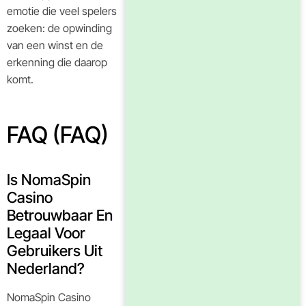
emotie die veel spelers
zoeken: de opwinding
van een winst en de
erkenning die daarop
komt.
FAQ (FAQ)
Is NomaSpin
Casino
Betrouwbaar En
Legaal Voor
Gebruikers Uit
Nederland?
NomaSpin Casino