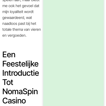
me ook het gevoel dat
mijn loyaliteit wordt
gewaardeerd, wat
naadloos past bij het
totale thema van vieren
en vergoeden.
Een
Feestelijke
Introductie
Tot
NomaSpin
Casino