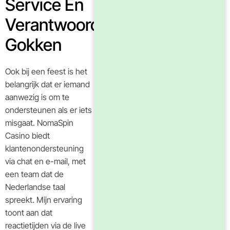
Service En
Verantwoord
Gokken
Ook bij een feest is het
belangrijk dat er iemand
aanwezig is om te
ondersteunen als er iets
misgaat. NomaSpin
Casino biedt
klantenondersteuning
via chat en e-mail, met
een team dat de
Nederlandse taal
spreekt. Mijn ervaring
toont aan dat
reactietijden via de live