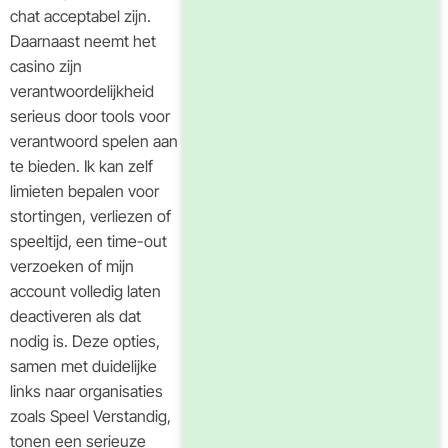
chat acceptabel zijn.
Daarnaast neemt het
casino zijn
verantwoordelijkheid
serieus door tools voor
verantwoord spelen aan
te bieden. Ik kan zelf
limieten bepalen voor
stortingen, verliezen of
speeltijd, een time-out
verzoeken of mijn
account volledig laten
deactiveren als dat
nodig is. Deze opties,
samen met duidelijke
links naar organisaties
zoals Speel Verstandig,
tonen een serieuze