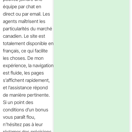
équipe par chat en
direct ou par email. Les
agents maîtrisent les
particularités du marché
canadien. Le site est
totalement disponible en
français, ce qui facilite
les choses. De mon
expérience, la navigation
est fluide, les pages
s’affichent rapidement,
et l’assistance répond
de manière pertinente.
Si un point des
conditions d’un bonus
vous paraît flou,
n’hésitez pas à leur
réclamer des précisions.