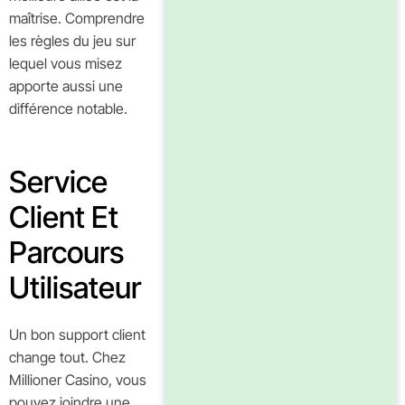
maîtrise. Comprendre
les règles du jeu sur
lequel vous misez
apporte aussi une
différence notable.
Service
Client Et
Parcours
Utilisateur
Un bon support client
change tout. Chez
Millioner Casino, vous
pouvez joindre une