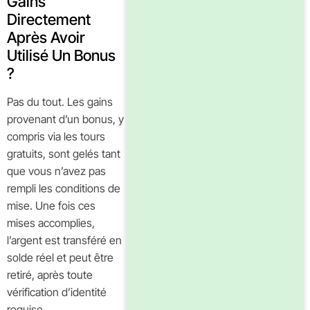
Gains
Directement
Après Avoir
Utilisé Un Bonus
?
Pas du tout. Les gains
provenant d’un bonus, y
compris via les tours
gratuits, sont gelés tant
que vous n’avez pas
rempli les conditions de
mise. Une fois ces
mises accomplies,
l’argent est transféré en
solde réel et peut être
retiré, après toute
vérification d’identité
requise.