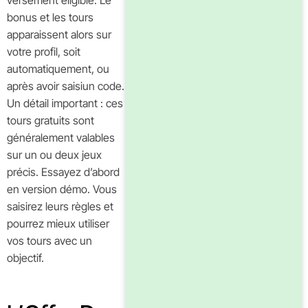
bonus et les tours
apparaissent alors sur
votre profil, soit
automatiquement, ou
après avoir saisiun code.
Un détail important : ces
tours gratuits sont
généralement valables
sur un ou deux jeux
précis. Essayez d’abord
en version démo. Vous
saisirez leurs règles et
pourrez mieux utiliser
vos tours avec un
objectif.