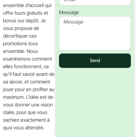
ensemble d’accueil qui
Message
offre tours gratuits et
bonus sur dépôt. Je
vous propose de
décortiquer ces
promotions tous
ensemble. Nous
examinerons comment
Send
elles fonctionnent, ce
qu’il faut savoir avant de
se lancer, et comment
jouer pour en profiter au
maximum. L’idée est de
vous donner une vision
claire, pour que vous
sachiez exactement à
quoi vous attendre.