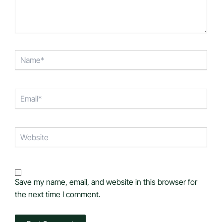
Name*
Email*
Website
Save my name, email, and website in this browser for
the next time I comment.