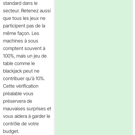
standard dans le
secteur. Retenez aussi
que tous les jeux ne
participent pas de la
même façon. Les
machines à sous
comptent souvent à
100%, mais un jeu de
table comme le
blackjack peut ne
contribuer qu’à 10%.
Cette vérification
préalable vous
préservera de
mauvaises surprises et
vous aidera à garder le
contrôle de votre
budget.