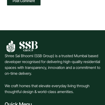
Shree Sai Bhoomi (SSB Group) is a trusted Mumbai based
developer recognised for delivering high-quality residential
spaces with transparency, innovation and a commitment to
on-time delivery.
We craft homes that elevate everyday living through
thoughtful design & world-class amenities.
Quick Menu