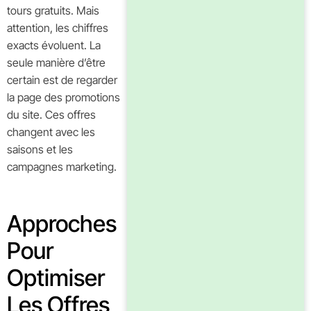
tours gratuits. Mais
attention, les chiffres
exacts évoluent. La
seule manière d’être
certain est de regarder
la page des promotions
du site. Ces offres
changent avec les
saisons et les
campagnes marketing.
Approches
Pour
Optimiser
Les Offres