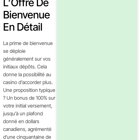
L’Offre De
Bienvenue
En Détail
La prime de bienvenue
se déploie
généralement sur vos
initiaux dépôts. Cela
donne la possibilité au
casino d’accorder plus.
Une proposition typique
? Un bonus de 100% sur
votre initial versement,
jusqu’à un plafond
donné en dollars
canadiens, agrémenté
d’une cinquantaine de