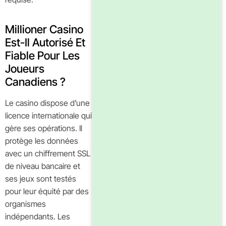
Millioner Casino
Est-Il Autorisé Et
Fiable Pour Les
Joueurs
Canadiens ?
Le casino dispose d’une
licence internationale qui
gère ses opérations. Il
protège les données
avec un chiffrement SSL
de niveau bancaire et
ses jeux sont testés
pour leur équité par des
organismes
indépendants. Les