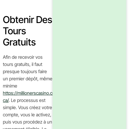
Obtenir Des
Tours
Gratuits
Afin de recevoir vos
tours gratuits, il faut
presque toujours faire
un premier dépôt, même
minime
https://millionerscasino.com/fr-
ca/
. Le processus est
simple. Vous créez votre
compte, vous le activez,
puis vous procédez à un
versement éligible. Le