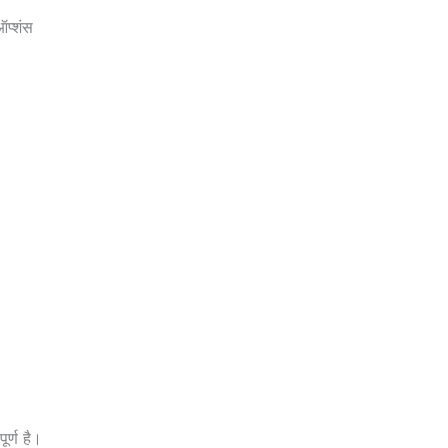
ऑप्शंस
र्ण है।