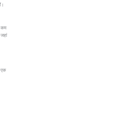
ैं।
ो कम
 जहां
क एक