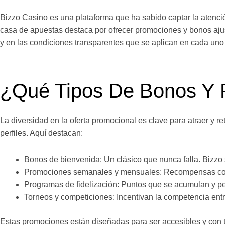
Bizzo Casino es una plataforma que ha sabido captar la atención
casa de apuestas destaca por ofrecer promociones y bonos ajusta
y en las condiciones transparentes que se aplican en cada un
¿Qué Tipos De Bonos Y 
La diversidad en la oferta promocional es clave para atraer y r
perfiles. Aquí destacan:
Bonos de bienvenida: Un clásico que nunca falla. Bizzo s
Promociones semanales y mensuales: Recompensas const
Programas de fidelización: Puntos que se acumulan y per
Torneos y competiciones: Incentivan la competencia entr
Estas promociones están diseñadas para ser accesibles y con té