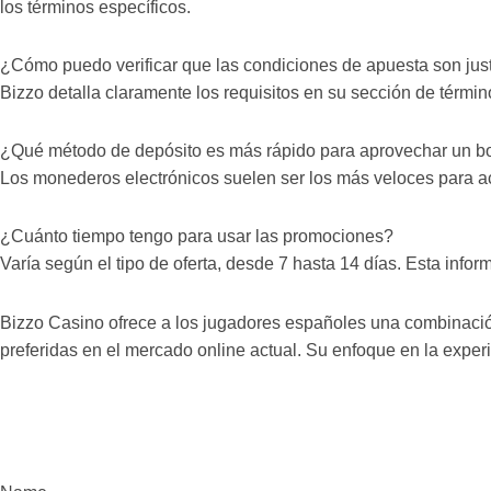
los términos específicos.
¿Cómo puedo verificar que las condiciones de apuesta son jus
Bizzo detalla claramente los requisitos en su sección de térmi
¿Qué método de depósito es más rápido para aprovechar un 
Los monederos electrónicos suelen ser los más veloces para ac
¿Cuánto tiempo tengo para usar las promociones?
Varía según el tipo de oferta, desde 7 hasta 14 días. Esta inf
Bizzo Casino ofrece a los jugadores españoles una combinación
preferidas en el mercado online actual. Su enfoque en la experi
Contact Us