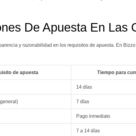
nes De Apuesta En Las O
arencia y razonabilidad en los requisitos de apuesta. En Bizzo
isito de apuesta
Tiempo para cum
14 días
 general)
7 días
Pago inmediato
7 a 14 días