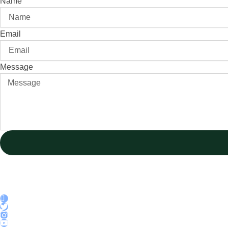
Name
Email
Message
Share This :