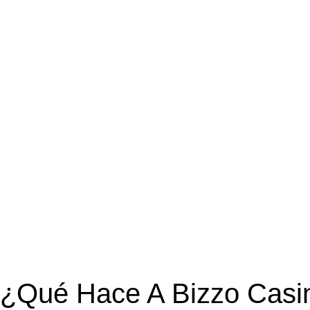
Skip
to
content
Las Ofertas De Bizzo Casino Que 
¿Qué Hace A Bizzo Casi