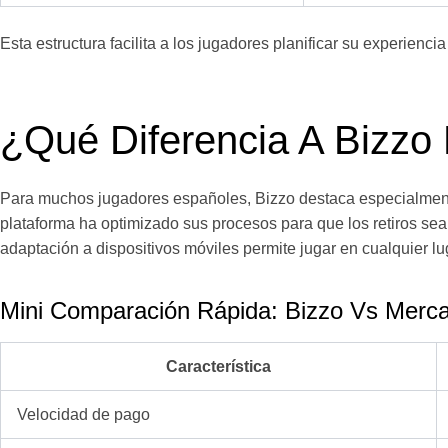
Esta estructura facilita a los jugadores planificar su experienc
¿Qué Diferencia A Bizzo
Para muchos jugadores españoles, Bizzo destaca especialmente 
plataforma ha optimizado sus procesos para que los retiros se
adaptación a dispositivos móviles permite jugar en cualquier lug
Mini Comparación Rápida: Bizzo Vs Merc
Característica
Velocidad de pago