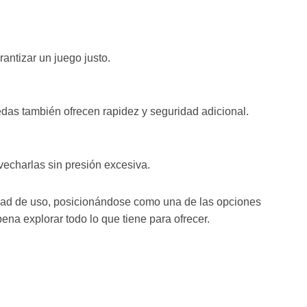
antizar un juego justo.
edas también ofrecen rapidez y seguridad adicional.
vecharlas sin presión excesiva.
idad de uso, posicionándose como una de las opciones
ena explorar todo lo que tiene para ofrecer.