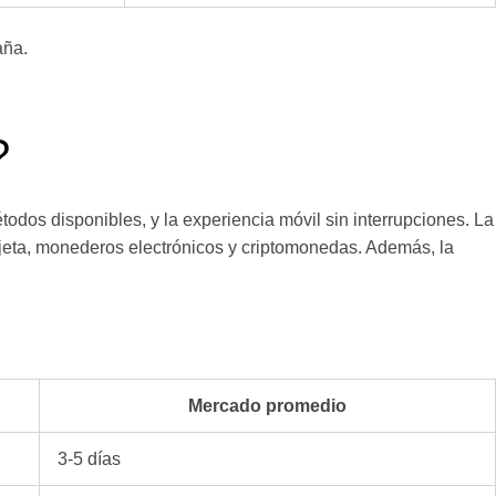
aña.
?
dos disponibles, y la experiencia móvil sin interrupciones. La
rjeta, monederos electrónicos y criptomonedas. Además, la
Mercado promedio
3-5 días