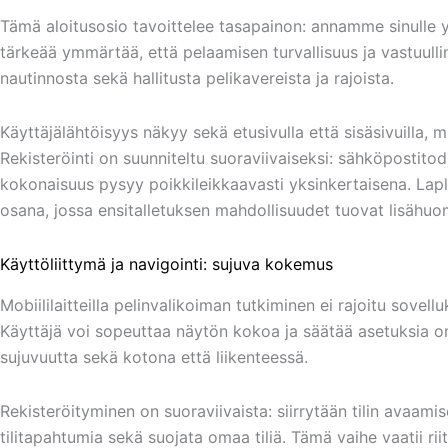
Tämä aloitusosio tavoittelee tasapainon: annamme sinulle 
tärkeää ymmärtää, että pelaamisen turvallisuus ja vastuulli
nautinnosta sekä hallitusta pelikavereista ja rajoista.
Käyttäjälähtöisyys näkyy sekä etusivulla että sisäsivuilla, mi
Rekisteröinti on suunniteltu suoraviivaiseksi: sähköpostitod
kokonaisuus pysyy poikkileikkaavasti yksinkertaisena. Lapla
osana, jossa ensitalletuksen mahdollisuudet tuovat lisähuo
Käyttöliittymä ja navigointi: sujuva kokemus
Mobiililaitteilla pelinvalikoiman tutkiminen ei rajoitu sovel
Käyttäjä voi sopeuttaa näytön kokoa ja säätää asetuksia o
sujuvuutta sekä kotona että liikenteessä.
Rekisteröityminen on suoraviivaista: siirrytään tilin avaamises
tilitapahtumia sekä suojata omaa tiliä. Tämä vaihe vaatii ri