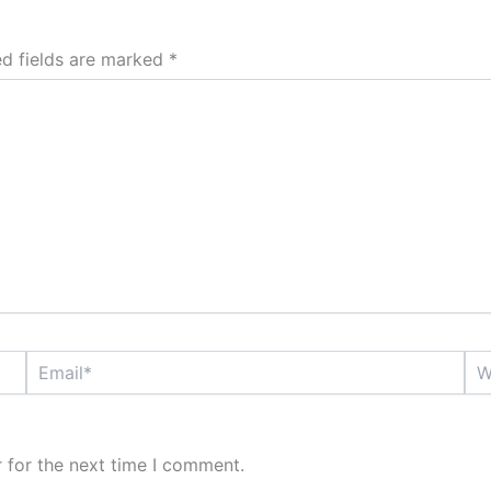
ed fields are marked
*
Email*
We
 for the next time I comment.