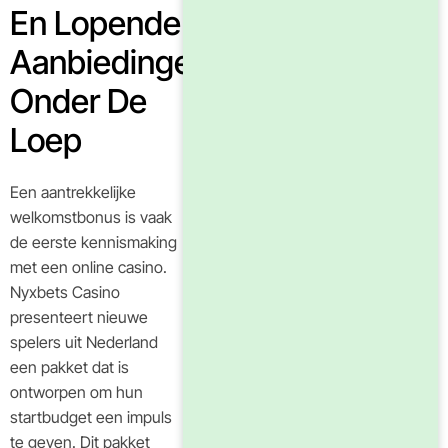
En Lopende
Aanbiedingen
Onder De
Loep
Een aantrekkelijke
welkomstbonus is vaak
de eerste kennismaking
met een online casino.
Nyxbets Casino
presenteert nieuwe
spelers uit Nederland
een pakket dat is
ontworpen om hun
startbudget een impuls
te geven. Dit pakket