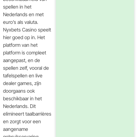
spellen in het
Nederlands en met
euro’s als valuta.
Nyxbets Casino speelt
hier goed op in. Het
platform van het
platform is compleet
aangepast, en de
spellen zelf, vooral de
tafelspellen en live
dealer games, zijn
doorgaans ook
beschikbaar in het
Nederlands. Dit
elimineert taalbarrières
en zorgt voor een
aangename
gebruikservaring.