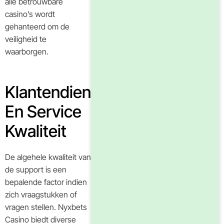
alle betrouwbare
casino’s wordt
gehanteerd om de
veiligheid te
waarborgen.
Klantendienst
En Service
Kwaliteit
De algehele kwaliteit van
de support is een
bepalende factor indien
zich vraagstukken of
vragen stellen. Nyxbets
Casino biedt diverse