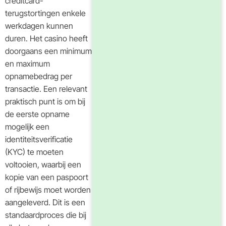
creditcard-
terugstortingen enkele
werkdagen kunnen
duren. Het casino heeft
doorgaans een minimum
en maximum
opnamebedrag per
transactie. Een relevant
praktisch punt is om bij
de eerste opname
mogelijk een
identiteitsverificatie
(KYC) te moeten
voltooien, waarbij een
kopie van een paspoort
of rijbewijs moet worden
aangeleverd. Dit is een
standaardproces die bij