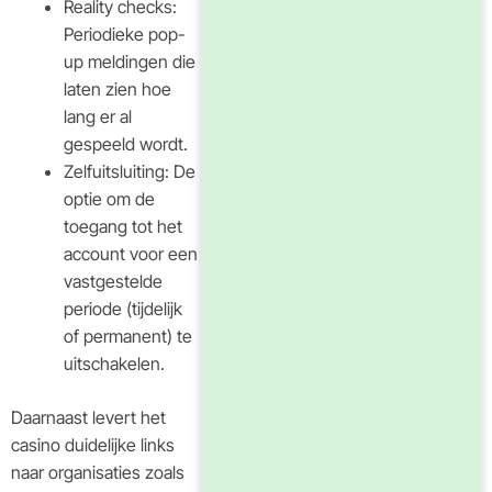
Reality checks:
Periodieke pop-
up meldingen die
laten zien hoe
lang er al
gespeeld wordt.
Zelfuitsluiting: De
optie om de
toegang tot het
account voor een
vastgestelde
periode (tijdelijk
of permanent) te
uitschakelen.
Daarnaast levert het
casino duidelijke links
naar organisaties zoals