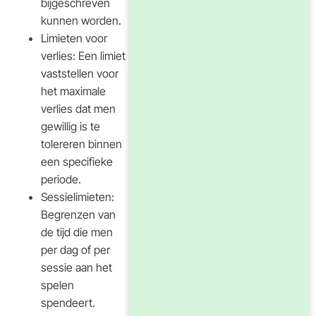
bijgeschreven
kunnen worden.
Limieten voor
verlies: Een limiet
vaststellen voor
het maximale
verlies dat men
gewillig is te
tolereren binnen
een specifieke
periode.
Sessielimieten:
Begrenzen van
de tijd die men
per dag of per
sessie aan het
spelen
spendeert.