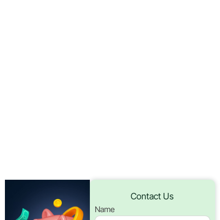
Winnen?
Nyxbets
Casino
Verwelkomt
Je Uit
Nederland
Home
Blog
Contact Us
Name