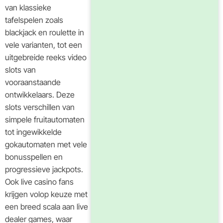
van klassieke
tafelspelen zoals
blackjack en roulette in
vele varianten, tot een
uitgebreide reeks video
slots van
vooraanstaande
ontwikkelaars. Deze
slots verschillen van
simpele fruitautomaten
tot ingewikkelde
gokautomaten met vele
bonusspellen en
progressieve jackpots.
Ook live casino fans
krijgen volop keuze met
een breed scala aan live
dealer games, waar