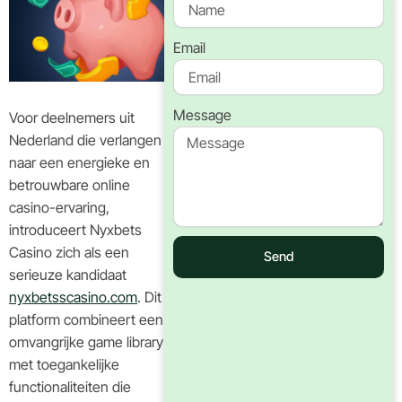
Email
Message
Voor deelnemers uit
Nederland die verlangen
naar een energieke en
betrouwbare online
casino-ervaring,
introduceert Nyxbets
Casino zich als een
Send
serieuze kandidaat
nyxbetsscasino.com
. Dit
platform combineert een
omvangrijke game library
met toegankelijke
functionaliteiten die