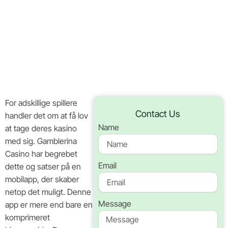
Casino I
Danmark
Home
Blog
For adskillige spillere
Contact Us
handler det om at få lov
Name
at tage deres kasino
med sig. Gamblerina
Casino har begrebet
Email
dette og satser på en
mobilapp, der skaber
netop det muligt. Denne
Message
app er mere end bare en
komprimeret