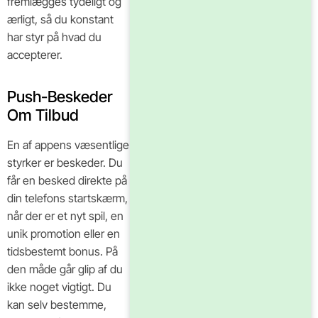
fremlægges tydeligt og
ærligt, så du konstant
har styr på hvad du
accepterer.
Push-Beskeder
Om Tilbud
En af appens væsentlige
styrker er beskeder. Du
får en besked direkte på
din telefons startskærm,
når der er et nyt spil, en
unik promotion eller en
tidsbestemt bonus. På
den måde går glip af du
ikke noget vigtigt. Du
kan selv bestemme,