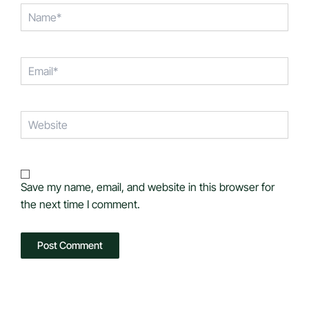
Name*
Email*
Website
Save my name, email, and website in this browser for
the next time I comment.