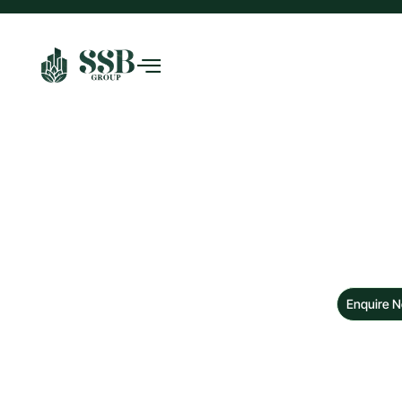
Skip
to
content
Mobile App
Enquire 
Features Of
Gamblerina