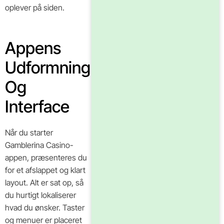
oplever på siden.
Appens
Udformning
Og
Interface
Når du starter
Gamblerina Casino-
appen, præsenteres du
for et afslappet og klart
layout. Alt er sat op, så
du hurtigt lokaliserer
hvad du ønsker. Taster
og menuer er placeret