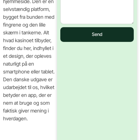
hjemmeside. Den er en
selvstændig platform,
bygget fra bunden med
fingrene og den lille
skærm i tankerne. Alt
Send
hvad kasinoet tilbyder,
finder du her, indhyllet i
et design, der opleves
naturligt på en
smartphone eller tablet.
Den danske udgave er
udarbejdet til os, hvilket
betyder en app, der er
nem at bruge og som
faktisk giver mening i
hverdagen.