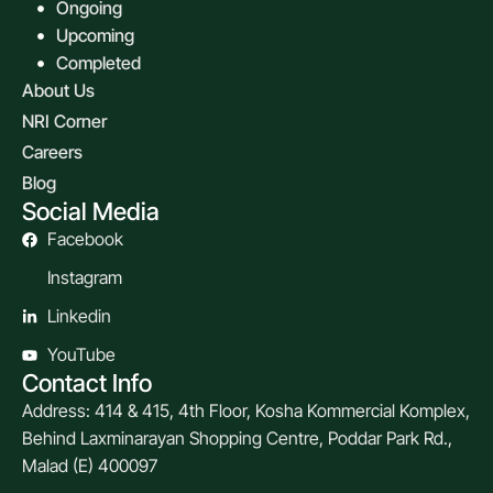
Ongoing
Upcoming
Completed
About Us
NRI Corner
Careers
Blog
Social Media
Facebook
Instagram
Linkedin
YouTube
Contact Info
Address: 414 & 415, 4th Floor, Kosha Kommercial Komplex,
Behind Laxminarayan Shopping Centre, Poddar Park Rd.,
Malad (E) 400097