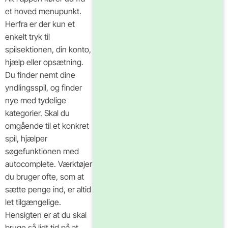
et hoved menupunkt.
Herfra er der kun et
enkelt tryk til
spilsektionen, din konto,
hjælp eller opsætning.
Du finder nemt dine
yndlingsspil, og finder
nye med tydelige
kategorier. Skal du
omgående til et konkret
spil, hjælper
søgefunktionen med
autocomplete. Værktøjer
du bruger ofte, som at
sætte penge ind, er altid
let tilgængelige.
Hensigten er at du skal
bruge så lidt tid på at