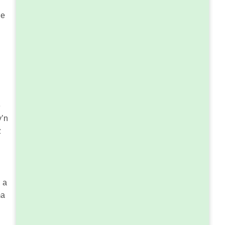
ie
e
y’n
z
 a
ma