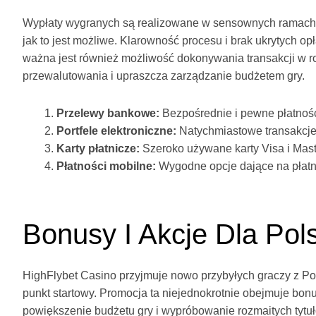
Wypłaty wygranych są realizowane w sensownych ramach cz
jak to jest możliwe. Klarowność procesu i brak ukrytych o
ważna jest również możliwość dokonywania transakcji w ro
przewalutowania i upraszcza zarządzanie budżetem gry.
Przelewy bankowe:
Bezpośrednie i pewne płatności
Portfele elektroniczne:
Natychmiastowe transakcje
Karty płatnicze:
Szeroko używane karty Visa i Mast
Płatności mobilne:
Wygodne opcje dające na płatno
Bonusy I Akcje Dla Pol
HighFlybet Casino przyjmuje nowo przybyłych graczy z Po
punkt startowy. Promocja ta niejednokrotnie obejmuje bon
powiększenie budżetu gry i wypróbowanie rozmaitych tytu