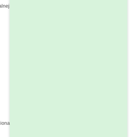
alnej
niona