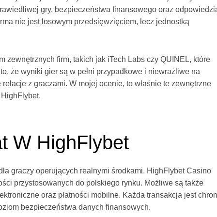
awiedliwej gry, bezpieczeństwa finansowego oraz odpowiedzi
forma nie jest losowym przedsięwzięciem, lecz jednostką
m zewnętrznych firm, takich jak iTech Labs czy QUINEL, które
o, że wyniki gier są w pełni przypadkowe i niewrażliwe na
relacje z graczami. W mojej ocenie, to właśnie te zewnętrzne
HighFlybet.
at W HighFlybet
 dla graczy operujących realnymi środkami. HighFlybet Casino
ności przystosowanych do polskiego rynku. Możliwe są także
ektroniczne oraz płatności mobilne. Każda transakcja jest chro
ziom bezpieczeństwa danych finansowych.