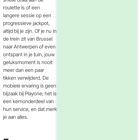
roulette is of een
langere sessie op een
progressieve jackpot,
altijd bij je zijn. Of je nu in
de trein zit van Brussel
naar Antwerpen of even
ontspant in je tuin, jouw
geluksmoment is nooit
meer dan een paar
tikken verwijderd. De
mobiele ervaring is geen
bijzaak bij Playone; het is
een kernonderdeel van
hun service, en dat merk
je aan alles.