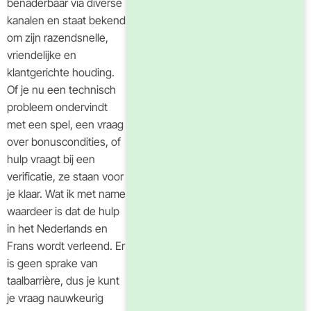
benaderbaar via diverse
kanalen en staat bekend
om zijn razendsnelle,
vriendelijke en
klantgerichte houding.
Of je nu een technisch
probleem ondervindt
met een spel, een vraag
over bonuscondities, of
hulp vraagt bij een
verificatie, ze staan voor
je klaar. Wat ik met name
waardeer is dat de hulp
in het Nederlands en
Frans wordt verleend. Er
is geen sprake van
taalbarrière, dus je kunt
je vraag nauwkeurig