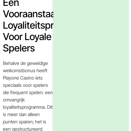
Een
Vooraanstaand
Loyaliteitsprogramma
Voor Loyale
Spelers
Behalve de geweldige
welkomstbonus heeft
Playone Casino iets
speciaals voor spelers
die frequent spelen: een
omvangrijk
loyaliteitsprogramma. Dit
is meer dan alleen
punten sparen; het is
een gestructureerd