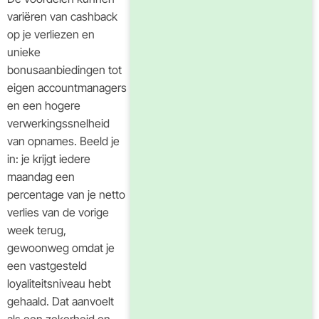
variëren van cashback
op je verliezen en
unieke
bonusaanbiedingen tot
eigen accountmanagers
en een hogere
verwerkingssnelheid
van opnames. Beeld je
in: je krijgt iedere
maandag een
percentage van je netto
verlies van de vorige
week terug,
gewoonweg omdat je
een vastgesteld
loyaliteitsniveau hebt
gehaald. Dat aanvoelt
als een zekerheid en