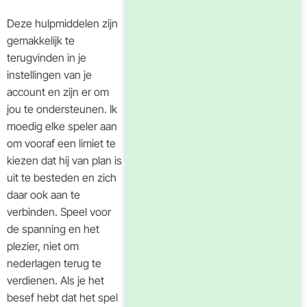
Deze hulpmiddelen zijn
gemakkelijk te
terugvinden in je
instellingen van je
account en zijn er om
jou te ondersteunen. Ik
moedig elke speler aan
om vooraf een limiet te
kiezen dat hij van plan is
uit te besteden en zich
daar ook aan te
verbinden. Speel voor
de spanning en het
plezier, niet om
nederlagen terug te
verdienen. Als je het
besef hebt dat het spel