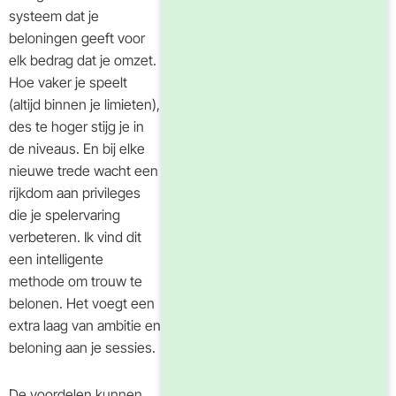
systeem dat je
beloningen geeft voor
elk bedrag dat je omzet.
Hoe vaker je speelt
(altijd binnen je limieten),
des te hoger stijg je in
de niveaus. En bij elke
nieuwe trede wacht een
rijkdom aan privileges
die je spelervaring
verbeteren. Ik vind dit
een intelligente
methode om trouw te
belonen. Het voegt een
extra laag van ambitie en
beloning aan je sessies.
De voordelen kunnen