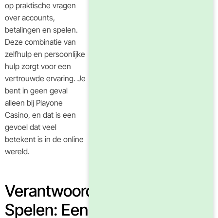
op praktische vragen
over accounts,
betalingen en spelen.
Deze combinatie van
zelfhulp en persoonlijke
hulp zorgt voor een
vertrouwde ervaring. Je
bent in geen geval
alleen bij Playone
Casino, en dat is een
gevoel dat veel
betekent is in de online
wereld.
Verantwoord
Spelen: Een