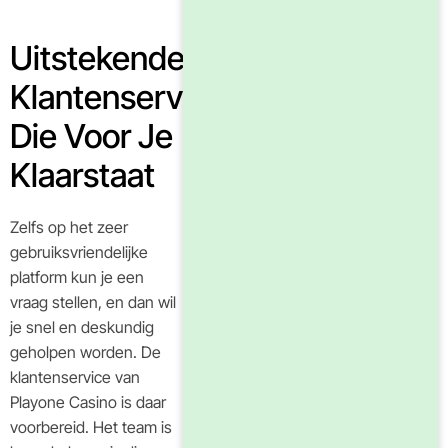
Uitstekende
Klantenservice
Die Voor Je
Klaarstaat
Zelfs op het zeer
gebruiksvriendelijke
platform kun je een
vraag stellen, en dan wil
je snel en deskundig
geholpen worden. De
klantenservice van
Playone Casino is daar
voorbereid. Het team is