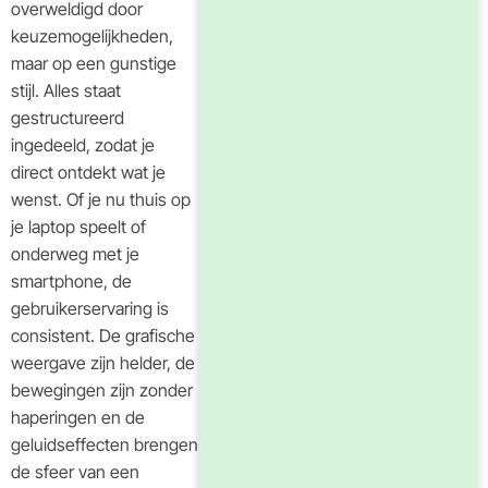
overweldigd door
keuzemogelijkheden,
maar op een gunstige
stijl. Alles staat
gestructureerd
ingedeeld, zodat je
direct ontdekt wat je
wenst. Of je nu thuis op
je laptop speelt of
onderweg met je
smartphone, de
gebruikerservaring is
consistent. De grafische
weergave zijn helder, de
bewegingen zijn zonder
haperingen en de
geluidseffecten brengen
de sfeer van een