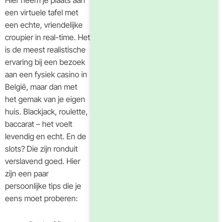
een virtuele tafel met
een echte, vriendelijke
croupier in real-time. Het
is de meest realistische
ervaring bij een bezoek
aan een fysiek casino in
België, maar dan met
het gemak van je eigen
huis. Blackjack, roulette,
baccarat – het voelt
levendig en echt. En de
slots? Die zijn ronduit
verslavend goed. Hier
zijn een paar
persoonlijke tips die je
eens moet proberen: