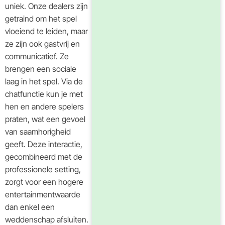
uniek. Onze dealers zijn
getraind om het spel
vloeiend te leiden, maar
ze zijn ook gastvrij en
communicatief. Ze
brengen een sociale
laag in het spel. Via de
chatfunctie kun je met
hen en andere spelers
praten, wat een gevoel
van saamhorigheid
geeft. Deze interactie,
gecombineerd met de
professionele setting,
zorgt voor een hogere
entertainmentwaarde
dan enkel een
weddenschap afsluiten.