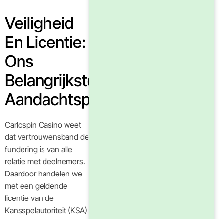
Veiligheid
En Licentie:
Ons
Belangrijkste
Aandachtspunt
Carlospin Casino weet
dat vertrouwensband de
fundering is van alle
relatie met deelnemers.
Daardoor handelen we
met een geldende
licentie van de
Kansspelautoriteit (KSA).