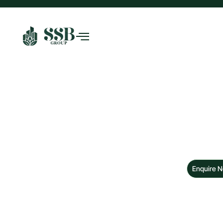
Skip
to
content
Carlospin
Enquire 
Casino: Een
Veilig En