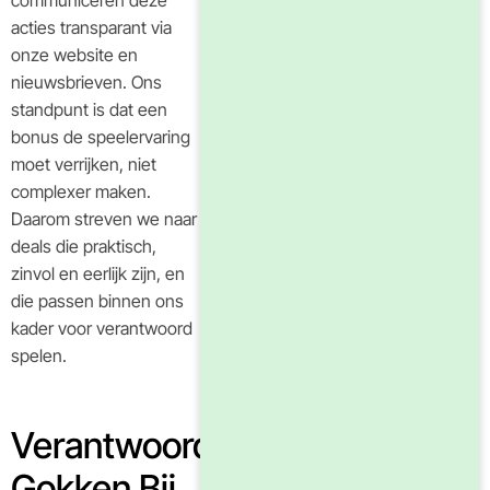
communiceren deze
acties transparant via
onze website en
nieuwsbrieven. Ons
standpunt is dat een
bonus de speelervaring
moet verrijken, niet
complexer maken.
Daarom streven we naar
deals die praktisch,
zinvol en eerlijk zijn, en
die passen binnen ons
kader voor verantwoord
spelen.
Verantwoord
Gokken Bij