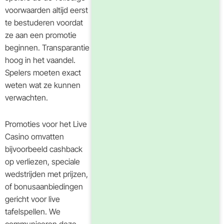
voorwaarden altijd eerst
te bestuderen voordat
ze aan een promotie
beginnen. Transparantie
hoog in het vaandel.
Spelers moeten exact
weten wat ze kunnen
verwachten.
Promoties voor het Live
Casino omvatten
bijvoorbeeld cashback
op verliezen, speciale
wedstrijden met prijzen,
of bonusaanbiedingen
gericht voor live
tafelspellen. We