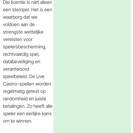
Die licentie is niet alleen
een stempel. Het is een
waarborg dat we
voldoen aan de
strengste wettelijke
vereisten voor
spelersbescherming,
rechtvaardig spel,
databeveiliging en
verantwoord
speelbeleid. De Live
Casino-spellen worden
regelmatig getest op
randomheid en juiste
betalingen. Zo heeft alle
speler een eerlijke kans
om te winnen.