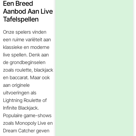
Een Breed
Aanbod Aan Live
Tafelspellen
Onze spelers vinden
een ruime variëteit aan
klassieke en moderne
live spellen. Denk aan
de grondbeginselen
zoals roulette, blackjack
en baccarat. Maar ook
aan originele
uitvoeringen als
Lightning Roulette of
Infinite Blackjack.
Populaire game-shows
zoals Monopoly Live en
Dream Catcher geven