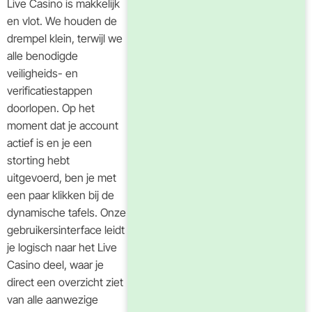
Live Casino is makkelijk
en vlot. We houden de
drempel klein, terwijl we
alle benodigde
veiligheids- en
verificatiestappen
doorlopen. Op het
moment dat je account
actief is en je een
storting hebt
uitgevoerd, ben je met
een paar klikken bij de
dynamische tafels. Onze
gebruikersinterface leidt
je logisch naar het Live
Casino deel, waar je
direct een overzicht ziet
van alle aanwezige