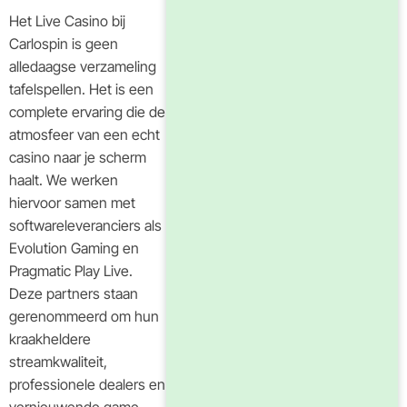
Het Live Casino bij
Carlospin is geen
alledaagse verzameling
tafelspellen. Het is een
complete ervaring die de
atmosfeer van een echt
casino naar je scherm
haalt. We werken
hiervoor samen met
softwareleveranciers als
Evolution Gaming en
Pragmatic Play Live.
Deze partners staan
gerenommeerd om hun
kraakheldere
streamkwaliteit,
professionele dealers en