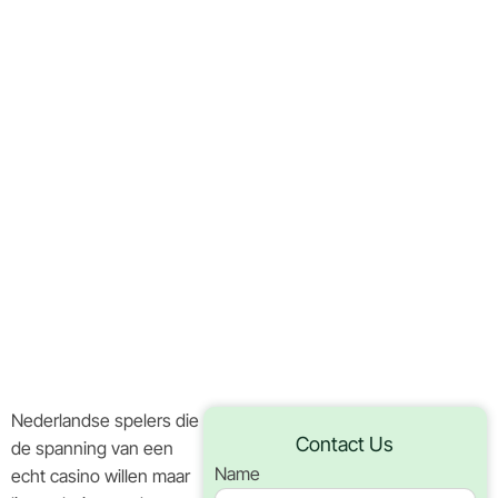
Plezierig
Live Casino
Voor
Bezoekers
In
Nederland
Home
Blog
Nederlandse spelers die
Contact Us
de spanning van een
Name
echt casino willen maar