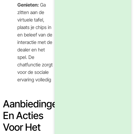
Genieten:
Ga
zitten aan de
virtuele tafel,
plaats je chips in
en beleef van de
interactie met de
dealer en het
spel. De
chatfunctie zorgt
voor de sociale
ervaring volledig
Aanbiedingen
En Acties
Voor Het