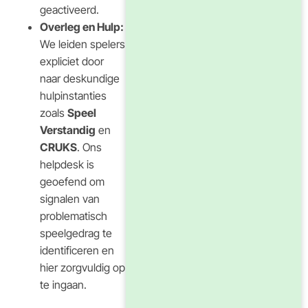
geactiveerd.
Overleg en Hulp:
We leiden spelers
expliciet door
naar deskundige
hulpinstanties
zoals
Speel
Verstandig
en
CRUKS
. Ons
helpdesk is
geoefend om
signalen van
problematisch
speelgedrag te
identificeren en
hier zorgvuldig op
te ingaan.