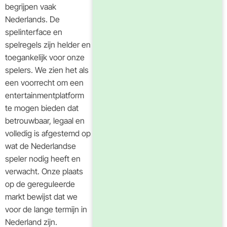
begrijpen vaak
Nederlands. De
spelinterface en
spelregels zijn helder en
toegankelijk voor onze
spelers. We zien het als
een voorrecht om een
entertainmentplatform
te mogen bieden dat
betrouwbaar, legaal en
volledig is afgestemd op
wat de Nederlandse
speler nodig heeft en
verwacht. Onze plaats
op de gereguleerde
markt bewijst dat we
voor de lange termijn in
Nederland zijn.