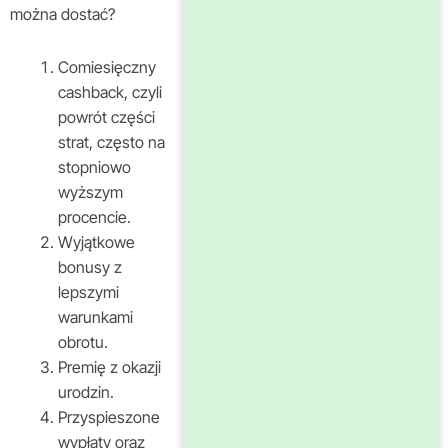
można dostać?
Comiesięczny
cashback, czyli
powrót części
strat, często na
stopniowo
wyższym
procencie.
Wyjątkowe
bonusy z
lepszymi
warunkami
obrotu.
Premię z okazji
urodzin.
Przyspieszone
wypłaty oraz