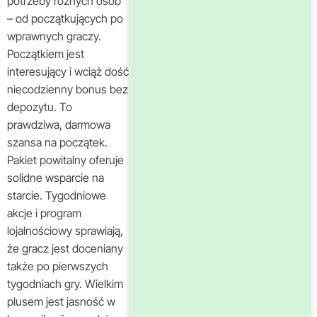
potrzeby różnych osób
– od początkujących po
wprawnych graczy.
Początkiem jest
interesujący i wciąż dość
niecodzienny bonus bez
depozytu. To
prawdziwa, darmowa
szansa na początek.
Pakiet powitalny oferuje
solidne wsparcie na
starcie. Tygodniowe
akcje i program
lojalnościowy sprawiają,
że gracz jest doceniany
także po pierwszych
tygodniach gry. Wielkim
plusem jest jasność w