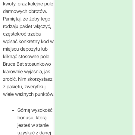
kwoty, oraz kolejne pule
darmowych obrotów.
Pamiętaj, że żeby tego
rodzaju pakiet włączyć,
częstokroć trzeba
wpisać konkretny kod w
miejscu depozytu lub
kliknąć stosowne pole.
Bruce Bet stosunkowo
klarownie wyjaśnia, jak
zrobić. Nim skorzystasz
z pakietu, zweryfikuj
wiele ważnych punktów:
Górną wysokość
bonusu, którą
jesteś w stanie
uzyskać z danej