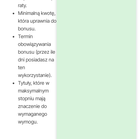
raty.
Minimalną kwotę,
która uprawnia do
bonusu.
Termin
obowiązywania
bonusu (przez ile
dni posiadasz na
ten
wykorzystanie).
Tytuły, które w
maksymalnym
stopniu mają
znaczenie do
wymaganego
wymogu.