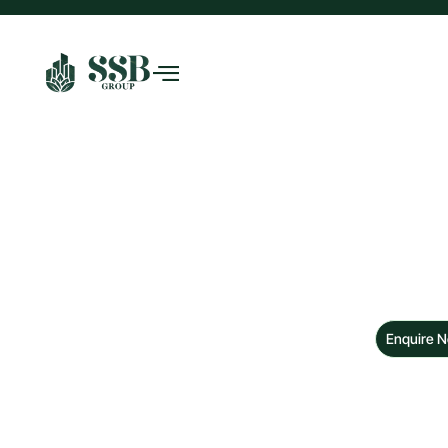
Skip
to
content
Bruce Bet
Enquire 
Casino:
Bonus Bez