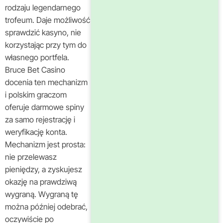
rodzaju legendarnego
trofeum. Daje możliwość
sprawdzić kasyno, nie
korzystając przy tym do
własnego portfela.
Bruce Bet Casino
docenia ten mechanizm
i polskim graczom
oferuje darmowe spiny
za samo rejestrację i
weryfikację konta.
Mechanizm jest prosta:
nie przelewasz
pieniędzy, a zyskujesz
okazję na prawdziwą
wygraną. Wygraną tę
można później odebrać,
oczywiście po