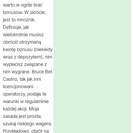
warto w ogóle brać
bonusów. W skrócie,
jest to mnożnik.
Definiuje, jak
wielokrotnie musisz
obrócić otrzymaną
kwotę bonusu (niekiedy
wraz z depozytem), nim
wypłacisz związane z
nim wygrane. Bruce Bet
Casino, tak jak inni
licencjonowani
operatorzy, podaje te
warunki w regulaminie
każdej akcji. Moja
zasada jest prosta:
szukaj niskiego wagera.
Przykładowo, obrót na