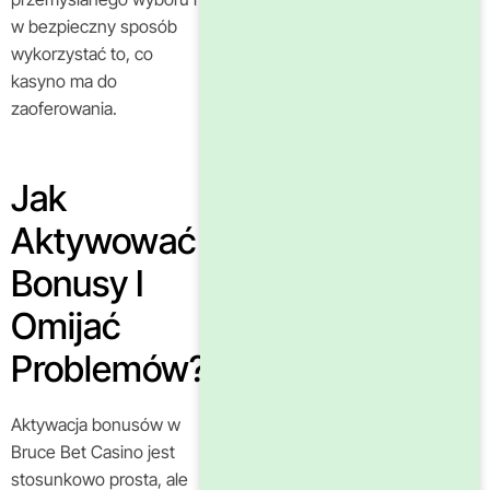
w bezpieczny sposób
wykorzystać to, co
kasyno ma do
zaoferowania.
Jak
Aktywować
Bonusy I
Omijać
Problemów?
Aktywacja bonusów w
Bruce Bet Casino jest
stosunkowo prosta, ale