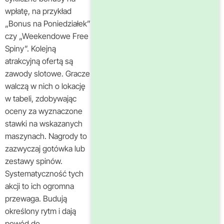
wpłatę, na przykład
„Bonus na Poniedziałek”
czy „Weekendowe Free
Spiny”. Kolejną
atrakcyjną ofertą są
zawody slotowe. Gracze
walczą w nich o lokację
w tabeli, zdobywając
oceny za wyznaczone
stawki na wskazanych
maszynach. Nagrody to
zazwyczaj gotówka lub
zestawy spinów.
Systematyczność tych
akcji to ich ogromna
przewaga. Budują
określony rytm i dają
powód do