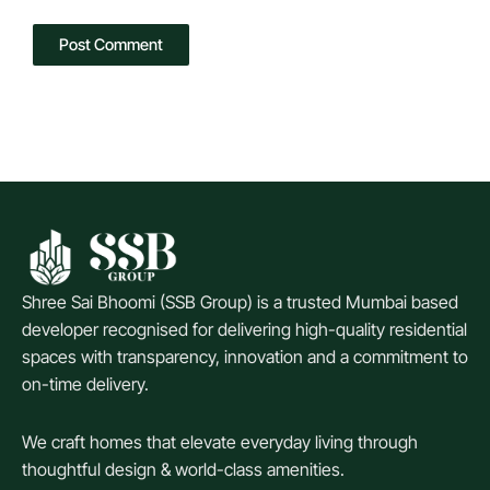
Shree Sai Bhoomi (SSB Group) is a trusted Mumbai based
developer recognised for delivering high-quality residential
spaces with transparency, innovation and a commitment to
on-time delivery.
We craft homes that elevate everyday living through
thoughtful design & world-class amenities.