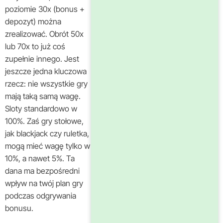
poziomie 30x (bonus +
depozyt) można
zrealizować. Obrót 50x
lub 70x to już coś
zupełnie innego. Jest
jeszcze jedna kluczowa
rzecz: nie wszystkie gry
mają taką samą wagę.
Sloty standardowo w
100%. Zaś gry stołowe,
jak blackjack czy ruletka,
mogą mieć wagę tylko w
10%, a nawet 5%. Ta
dana ma bezpośredni
wpływ na twój plan gry
podczas odgrywania
bonusu.