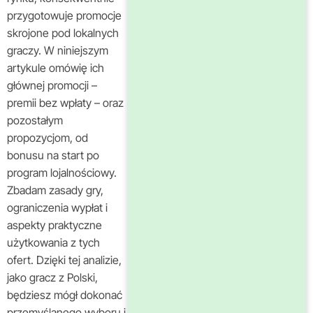
przygotowuje promocje
skrojone pod lokalnych
graczy. W niniejszym
artykule omówię ich
głównej promocji –
premii bez wpłaty – oraz
pozostałym
propozycjom, od
bonusu na start po
program lojalnościowy.
Zbadam zasady gry,
ograniczenia wypłat i
aspekty praktyczne
użytkowania z tych
ofert. Dzięki tej analizie,
jako gracz z Polski,
będziesz mógł dokonać
przemyślanego wyboru i