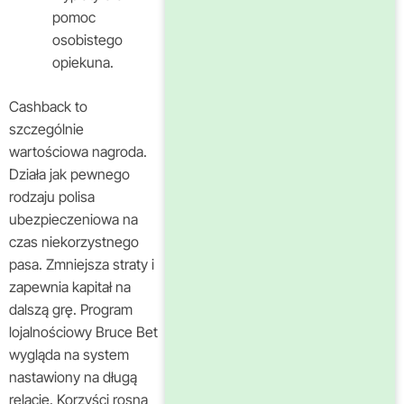
pomoc
osobistego
opiekuna.
Cashback to
szczególnie
wartościowa nagroda.
Działa jak pewnego
rodzaju polisa
ubezpieczeniowa na
czas niekorzystnego
pasa. Zmniejsza straty i
zapewnia kapitał na
dalszą grę. Program
lojalnościowy Bruce Bet
wygląda na system
nastawiony na długą
relację. Korzyści rosną