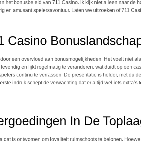
an het bonusbeleid van 711 Casino. Ik kijk niet alleen naar de
g en amusant spelersavontuur. Laten we uitzoeken of 711 Casi
11 Casino Bonuslandscha
t door een overvloed aan bonusmogelijkheden. Het voelt niet a
levendig en lijkt regelmatig te veranderen, wat duidt op een cas
spelers continu te verrassen. De presentatie is helder, met duid
te indruk schept de verwachting dat er altijd wel iets extra’s 
ergoedingen In De Toplaa
at is ontworpen om loyaliteit ruimschoots te belonen. Hoewel de