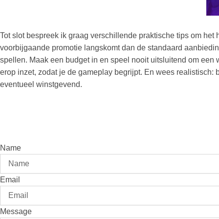
Tot slot bespreek ik graag verschillende praktische tips om he
voorbijgaande promotie langskomt dan de standaard aanbieding. L
spellen. Maak een budget in en speel nooit uitsluitend om een 
erop inzet, zodat je de gameplay begrijpt. En wees realistisch:
eventueel winstgevend.
Contact Us
Name
Email
Message