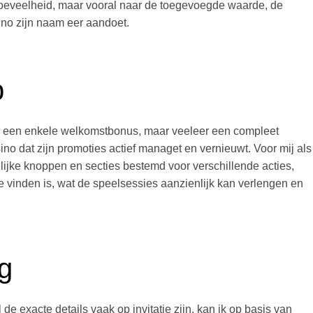
 hoeveelheid, maar vooral naar de toegevoegde waarde, de
no zijn naam eer aandoet.
p
ls een enkele welkomstbonus, maar veeleer een compleet
ino dat zijn promoties actief managet en vernieuwt. Voor mij als
elijke knoppen en secties bestemd voor verschillende acties,
te vinden is, wat de speelsessies aanzienlijk kan verlengen en
g
 exacte details vaak op invitatie zijn, kan ik op basis van