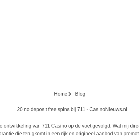
r Met 711 Casino Voor Spelers Uit
Home
Blog
 ontwikkeling van 711 Casino op de voet gevolgd. Wat mij direct 
garantie die terugkomt in een rijk en origineel aanbod van promo