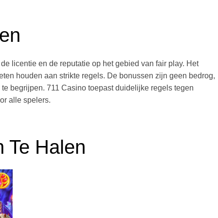
sen
 licentie en de reputatie op het gebied van fair play. Het
eten houden aan strikte regels. De bonussen zijn geen bedrog,
 te begrijpen. 711 Casino toepast duidelijke regels tegen
r alle spelers.
n Te Halen