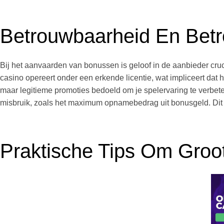
Betrouwbaarheid En Bet
Bij het aanvaarden van bonussen is geloof in de aanbieder cruci
casino opereert onder een erkende licentie, wat impliceert da
maar legitieme promoties bedoeld om je spelervaring te verbeter
misbruik, zoals het maximum opnamebedrag uit bonusgeld. Dit be
Praktische Tips Om Groo