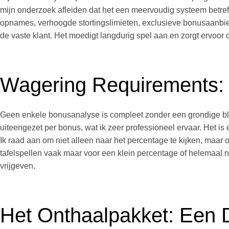
mijn onderzoek afleiden dat het een meervoudig systeem betre
opnames, verhoogde stortingslimieten, exclusieve bonusaanbie
de vaste klant. Het moedigt langdurig spel aan en zorgt ervoor d
Wagering Requirements: 
Geen enkele bonusanalyse is compleet zonder een grondige bl
uiteengezet per bonus, wat ik zeer professioneel ervaar. Het is e
Ik raad aan om niet alleen naar het percentage te kijken, maar
tafelspellen vaak maar voor een klein percentage of helemaal ni
vrijgeven.
Het Onthaalpakket: Een 