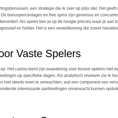
tingsbonussen, een strategie die ik zeer op prijs stel. Het geef
De bonuspercentages en free spins zijn generous en concurreren
bevordert. Als speler ben je op de hoogte precies waar je aan t
ogressief en helder. Het is een verwelkoming die zowel nieuwko
or Vaste Spelers
t op. Het casino toont zijn waardering voor trouwe spelers met 
edingen op specifieke dagen. Als analytisch reviewer zie ik hie
ijn niet steeds even te verwachten, wat een component van verr
jzonderste interessante aanbiedingen onverwacht kunnen opdui