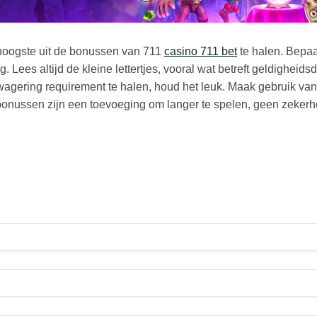
t hoogste uit de bonussen van 711
casino 711 bet
te halen. Bepaa
ees altijd de kleine lettertjes, vooral wat betreft geldigheids
wagering requirement te halen, houd het leuk. Maak gebruik van
 bonussen zijn een toevoeging om langer te spelen, geen zekerhei