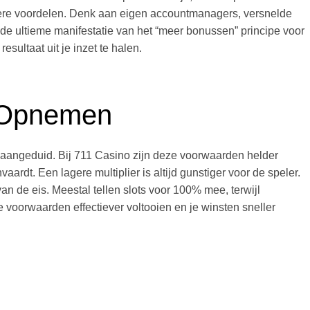
tere voordelen. Denk aan eigen accountmanagers, versnelde
e ultieme manifestatie van het “meer bonussen” principe voor
sultaat uit je inzet te halen.
g Opnemen
aangeduid. Bij 711 Casino zijn deze voorwaarden helder
ardt. Een lagere multiplier is altijd gunstiger voor de speler.
n de eis. Meestal tellen slots voor 100% mee, terwijl
 voorwaarden effectiever voltooien en je winsten sneller