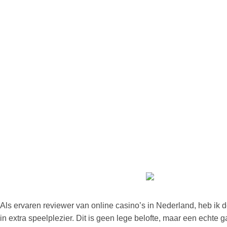
Skip
to
content
Extra Bonussen Vermeerderd Plezie
Als ervaren reviewer van online casino’s in Nederland, heb ik de
in extra speelplezier. Dit is geen lege belofte, maar een echte 