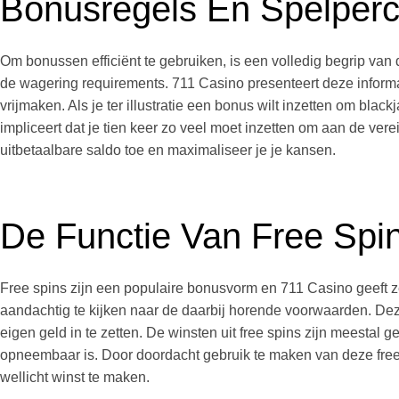
Bonusregels En Spelper
Om bonussen efficiënt te gebruiken, is een volledig begrip van
de wagering requirements. 711 Casino presenteert deze informat
vrijmaken. Als je ter illustratie een bonus wilt inzetten om bl
impliceert dat je tien keer zo veel moet inzetten om aan de ver
uitbetaalbare saldo toe en maximaliseer je je kansen.
De Functie Van Free Spi
Free spins zijn een populaire bonusvorm en 711 Casino geeft ze
aandachtig te kijken naar de daarbij horende voorwaarden. D
eigen geld in te zetten. De winsten uit free spins zijn meesta
opneembaar is. Door doordacht gebruik te maken van deze free s
wellicht winst te maken.