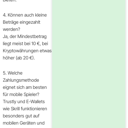
4. Können auch kleine
Beträge eingezahlt
werden?
Ja, der Mindestbetrag
liegt meist bei 10 €, bei
Kryptowährungen etwas
höher (ab 20 €).
5. Welche
Zahlungsmethode
eignet sich am besten
für mobile Spieler?
Trustly und E-Wallets
wie Skrill funktionieren
besonders gut auf
mobilen Geräten und