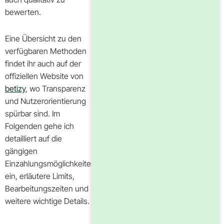
bewerten.
Eine Übersicht zu den
verfügbaren Methoden
findet ihr auch auf der
offiziellen Website von
betizy
, wo Transparenz
und Nutzerorientierung
spürbar sind. Im
Folgenden gehe ich
detailliert auf die
gängigen
Einzahlungsmöglichkeiten
ein, erläutere Limits,
Bearbeitungszeiten und
weitere wichtige Details.