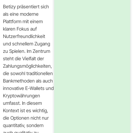
Betizy präsentiert sich
als eine moderne
Plattform mit einem
klaren Fokus auf
Nutzerfreundlichkeit
und schnellem Zugang
zu Spielen. Im Zentrum
steht die Vielfalt der
Zahlungsmöglichkeiten,
die sowohl traditionellen
Bankmethoden als auch
innovative E-Wallets und
Kryptowährungen
umfasst. In diesem
Kontext ist es wichtig,
die Optionen nicht nur
quantitativ, sondern
auch qualitativ zu