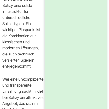
Betizy eine solide
Infrastruktur für
unterschiedliche
Spielertypen. Ein
wichtiger Pluspunkt ist
die Kombination aus
klassischen und
modernen Lösungen,
die auch technisch
versierten Spielern
entgegenkommt.
Wer eine unkomplizierte
und transparente
Einzahlung sucht, findet
bei Betizy ein attraktives
Angebot, das sich im