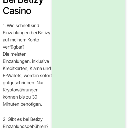
Casino
1. Wie schnell sind
Einzahlungen bei Betizy
auf meinem Konto
verfügbar?
Die meisten
Einzahlungen, inklusive
Kreditkarten, Klarna und
E-Wallets, werden sofort
gutgeschrieben. Nur
Kryptowährungen
können bis zu 30
Minuten benötigen.
2. Gibt es bei Betizy
Einzahlungsgebühren?