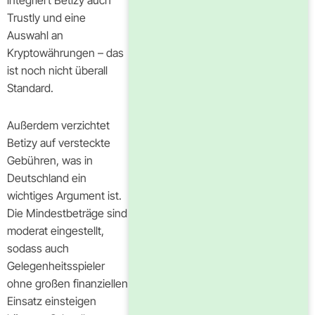
integriert Betizy auch
Trustly und eine
Auswahl an
Kryptowährungen – das
ist noch nicht überall
Standard.
Außerdem verzichtet
Betizy auf versteckte
Gebühren, was in
Deutschland ein
wichtiges Argument ist.
Die Mindestbeträge sind
moderat eingestellt,
sodass auch
Gelegenheitsspieler
ohne großen finanziellen
Einsatz einsteigen