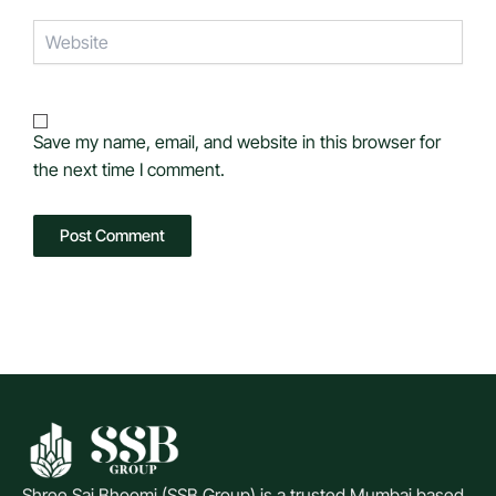
Website
Save my name, email, and website in this browser for
the next time I comment.
Shree Sai Bhoomi (SSB Group) is a trusted Mumbai based