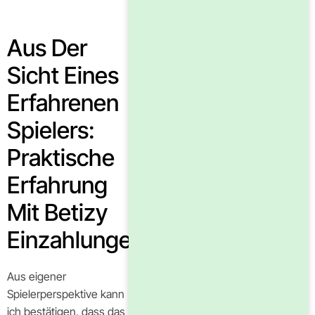
Aus Der
Sicht Eines
Erfahrenen
Spielers:
Praktische
Erfahrung
Mit Betizy
Einzahlungen
Aus eigener
Spielerperspektive kann
ich bestätigen, dass das