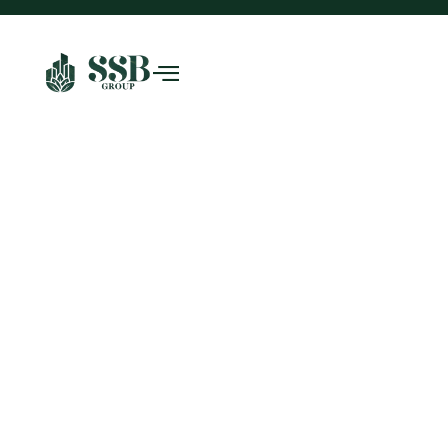
Skip
to
content
Betizy
Casino
Einzahlungsmetho