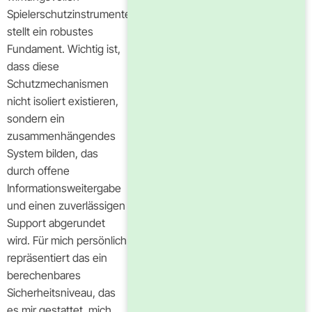
Spielerschutzinstrumenten
stellt ein robustes
Fundament. Wichtig ist,
dass diese
Schutzmechanismen
nicht isoliert existieren,
sondern ein
zusammenhängendes
System bilden, das
durch offene
Informationsweitergabe
und einen zuverlässigen
Support abgerundet
wird. Für mich persönlich
repräsentiert das ein
berechenbares
Sicherheitsniveau, das
es mir gestattet, mich