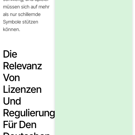
müssen sich auf mehr
als nur schillernde
Symbole stützen
können.
Die
Relevanz
Von
Lizenzen
Und
Regulierung
Für Den