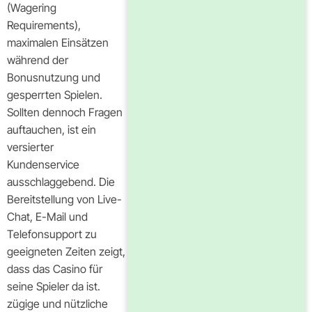
(Wagering
Requirements),
maximalen Einsätzen
während der
Bonusnutzung und
gesperrten Spielen.
Sollten dennoch Fragen
auftauchen, ist ein
versierter
Kundenservice
ausschlaggebend. Die
Bereitstellung von Live-
Chat, E-Mail und
Telefonsupport zu
geeigneten Zeiten zeigt,
dass das Casino für
seine Spieler da ist.
zügige und nützliche