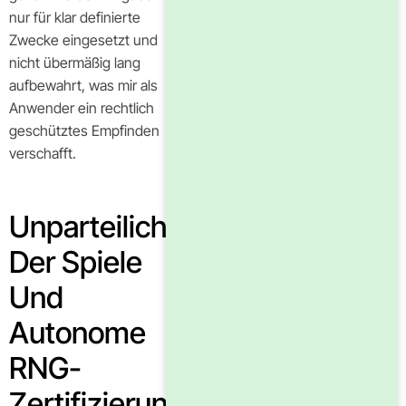
nur für klar definierte
Zwecke eingesetzt und
nicht übermäßig lang
aufbewahrt, was mir als
Anwender ein rechtlich
geschütztes Empfinden
verschafft.
Unparteilichkeit
Der Spiele
Und
Autonome
RNG-
Zertifizierung