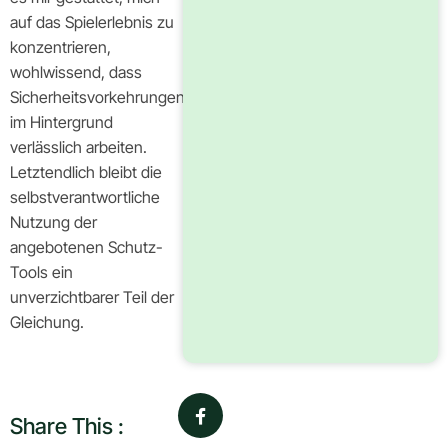
auf das Spielerlebnis zu
konzentrieren,
wohlwissend, dass
Sicherheitsvorkehrungen
im Hintergrund
verlässlich arbeiten.
Letztendlich bleibt die
selbstverantwortliche
Nutzung der
angebotenen Schutz-
Tools ein
unverzichtbarer Teil der
Gleichung.
Share This :