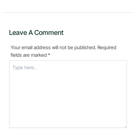
Leave A Comment
Your email address will not be published.
Required
fields are marked
*
Type
here..