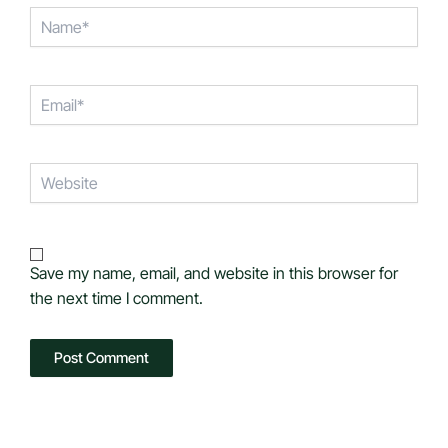
Name*
Email*
Website
Save my name, email, and website in this browser for
the next time I comment.