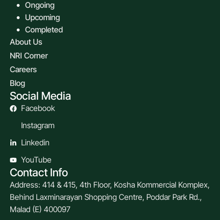
Ongoing
Upcoming
Completed
About Us
NRI Corner
Careers
Blog
Social Media
Facebook
Instagram
Linkedin
YouTube
Contact Info
Address: 414 & 415, 4th Floor, Kosha Kommercial Komplex,
Behind Laxminarayan Shopping Centre, Poddar Park Rd.,
Malad (E) 400097