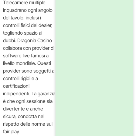
Telecamere multiple
inquadrano ogni angolo
del tavolo, inclusi i
controlli fisici del dealer,
togliendo spazio ai
dubbi. Dragonia Casino
collabora con provider di
software live famosi a
livello mondiale. Questi
provider sono soggetti a
controlli rigidi e a
certificazioni
indipendenti. La garanzia
è che ogni sessione sia
divertente e anche
sicura, condotta nel
rispetto delle norme sul
fair play.