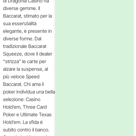
di Dragonia Casino ha
diverse gemme. Il
Baccarat, stimato per la
sua essenzialità
elegante, è presente in
diverse forme. Dal
tradizionale Baccarat
Squeeze, dove il dealer
“strizza” le carte per
alzare la suspense, al
più veloce Speed
Baccarat. Chi ama il
poker individua una bella
selezione: Casino
Hold’em, Three Card
Poker e Ultimate Texas
Hold’em. La sfida è
subito contro il banco.