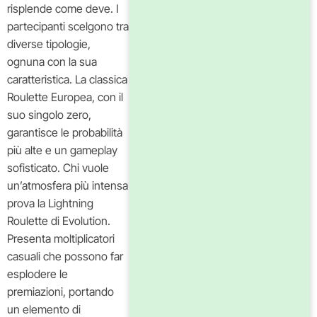
risplende come deve. I
partecipanti scelgono tra
diverse tipologie,
ognuna con la sua
caratteristica. La classica
Roulette Europea, con il
suo singolo zero,
garantisce le probabilità
più alte e un gameplay
sofisticato. Chi vuole
un’atmosfera più intensa
prova la Lightning
Roulette di Evolution.
Presenta moltiplicatori
casuali che possono far
esplodere le
premiazioni, portando
un elemento di