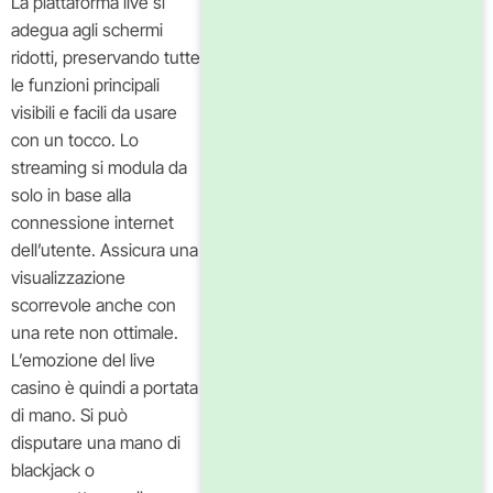
La piattaforma live si
adegua agli schermi
ridotti, preservando tutte
le funzioni principali
visibili e facili da usare
con un tocco. Lo
streaming si modula da
solo in base alla
connessione internet
dell’utente. Assicura una
visualizzazione
scorrevole anche con
una rete non ottimale.
L’emozione del live
casino è quindi a portata
di mano. Si può
disputare una mano di
blackjack o