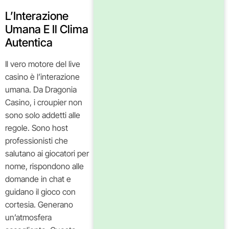
L’Interazione
Umana E Il Clima
Autentica
Il vero motore del live
casino è l’interazione
umana. Da Dragonia
Casino, i croupier non
sono solo addetti alle
regole. Sono host
professionisti che
salutano ai giocatori per
nome, rispondono alle
domande in chat e
guidano il gioco con
cortesia. Generano
un’atmosfera