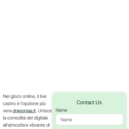
Games And
Features At
Dragonia
Casino For
Italy
Home
Blog
Nel gioco online, il live
Contact Us
casino è l’opzione più
Name
vera
dragoniaa.it
. Unisce
la comodità del digitale
all’atmosfera vibrante di