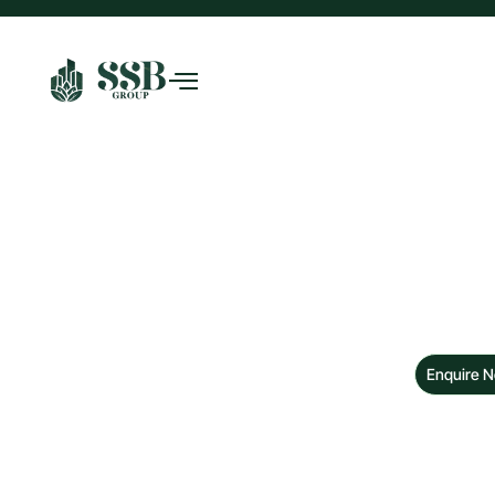
Skip
to
content
A Complete
Enquire 
Guide To
Live Casino