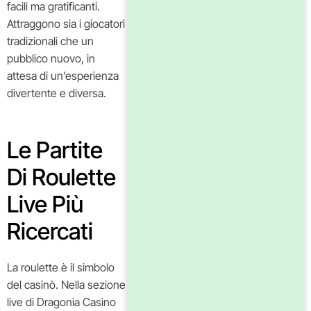
facili ma gratificanti.
Attraggono sia i giocatori
tradizionali che un
pubblico nuovo, in
attesa di un’esperienza
divertente e diversa.
Le Partite
Di Roulette
Live Più
Ricercati
La roulette è il simbolo
del casinò. Nella sezione
live di Dragonia Casino