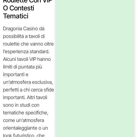
O Contesti
Tematici
Dragonia Casino dà
possibilità a tavoli di
roulette che vanno oltre
l’esperienza standard.
Alcuni tavoli VIP hanno
limiti di puntata più
importanti e
un’atmosfera esclusiva,
perfetti a chi cerca sfide
importanti. Altri tavoli
sono in studi con
tematiche specifiche,
come un’atmosfera
orientaleggiante o un
look futuristico, che