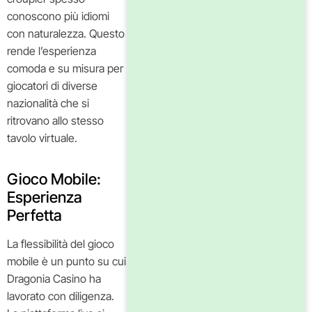
conoscono più idiomi
con naturalezza. Questo
rende l’esperienza
comoda e su misura per
giocatori di diverse
nazionalità che si
ritrovano allo stesso
tavolo virtuale.
Gioco Mobile:
Esperienza
Perfetta
La flessibilità del gioco
mobile è un punto su cui
Dragonia Casino ha
lavorato con diligenza.