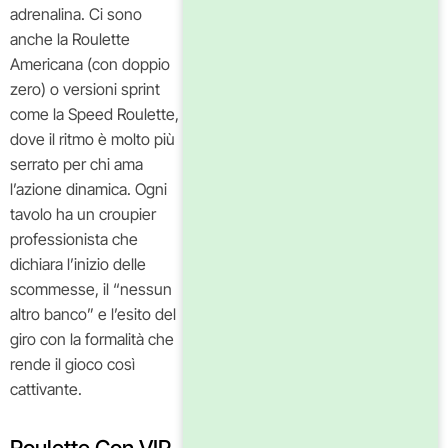
adrenalina. Ci sono
anche la Roulette
Americana (con doppio
zero) o versioni sprint
come la Speed Roulette,
dove il ritmo è molto più
serrato per chi ama
l’azione dinamica. Ogni
tavolo ha un croupier
professionista che
dichiara l’inizio delle
scommesse, il “nessun
altro banco” e l’esito del
giro con la formalità che
rende il gioco così
cattivante.
Roulette Con VIP