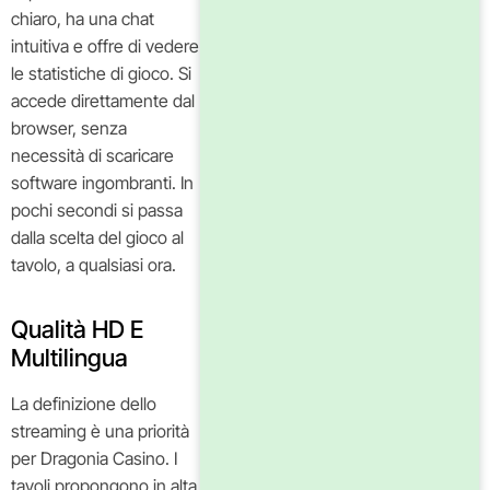
chiaro, ha una chat
intuitiva e offre di vedere
le statistiche di gioco. Si
accede direttamente dal
browser, senza
necessità di scaricare
software ingombranti. In
pochi secondi si passa
dalla scelta del gioco al
tavolo, a qualsiasi ora.
Qualità HD E
Multilingua
La definizione dello
streaming è una priorità
per Dragonia Casino. I
tavoli propongono in alta