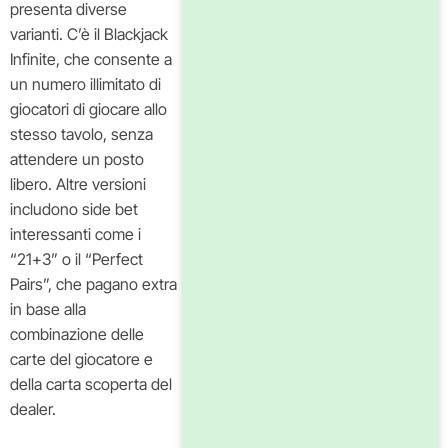
presenta diverse
varianti. C’è il Blackjack
Infinite, che consente a
un numero illimitato di
giocatori di giocare allo
stesso tavolo, senza
attendere un posto
libero. Altre versioni
includono side bet
interessanti come i
“21+3” o il “Perfect
Pairs”, che pagano extra
in base alla
combinazione delle
carte del giocatore e
della carta scoperta del
dealer.