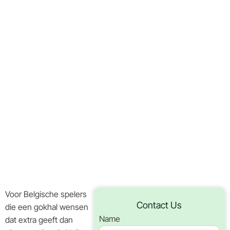
Gratis
Draaien En
Cashback
Acties Aan
Gebruikers
In België
Home
Blog
Voor Belgische spelers
Contact Us
die een gokhal wensen
Name
dat extra geeft dan