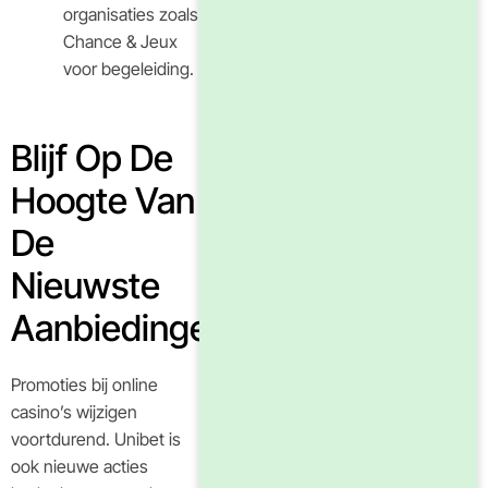
organisaties zoals
Chance & Jeux
voor begeleiding.
Blijf Op De
Hoogte Van
De
Nieuwste
Aanbiedingen
Promoties bij online
casino’s wijzigen
voortdurend. Unibet is
ook nieuwe acties