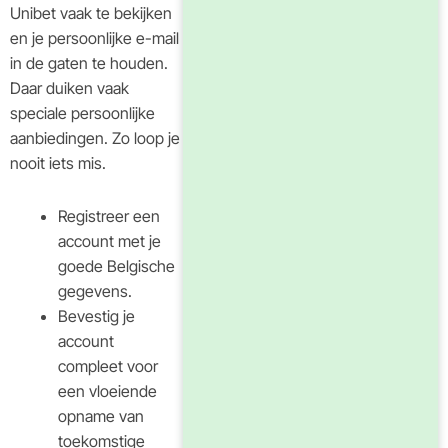
Unibet vaak te bekijken
en je persoonlijke e-mail
in de gaten te houden.
Daar duiken vaak
speciale persoonlijke
aanbiedingen. Zo loop je
nooit iets mis.
Registreer een
account met je
goede Belgische
gegevens.
Bevestig je
account
compleet voor
een vloeiende
opname van
toekomstige