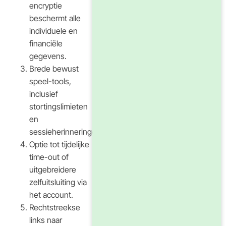
encryptie
beschermt alle
individuele en
financiële
gegevens.
Brede bewust
speel-tools,
inclusief
stortingslimieten
en
sessieherinneringen.
Optie tot tijdelijke
time-out of
uitgebreidere
zelfuitsluiting via
het account.
Rechtstreekse
links naar