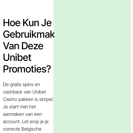
Hoe Kun Je
Gebruikmaken
Van Deze
Unibet
Promoties?
De gratis spins en
cashback van Unibet
Casino pakken is simpel.
Je start met het
aanmaken van een
account. Let erop je je
correcte Belgische