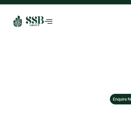
Skip
to
content
Unibet
Enquire 
Casino
Verstrekt