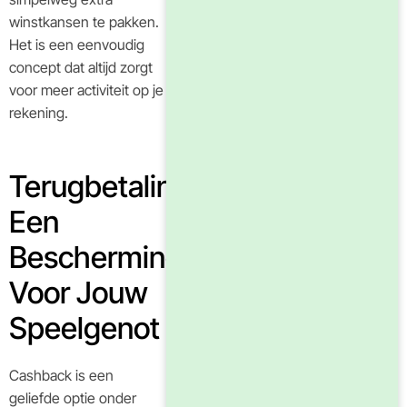
winstkansen te pakken.
Het is een eenvoudig
concept dat altijd zorgt
voor meer activiteit op je
rekening.
Terugbetalingsoffertes:
Een
Beschermingsnet
Voor Jouw
Speelgenot
Cashback is een
geliefde optie onder