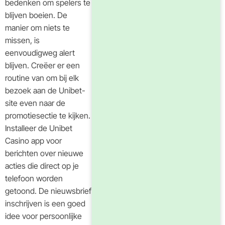
bedenken om spelers te
blijven boeien. De
manier om niets te
missen, is
eenvoudigweg alert
blijven. Creëer er een
routine van om bij elk
bezoek aan de Unibet-
site even naar de
promotiesectie te kijken.
Installeer de Unibet
Casino app voor
berichten over nieuwe
acties die direct op je
telefoon worden
getoond. De nieuwsbrief
inschrijven is een goed
idee voor persoonlijke