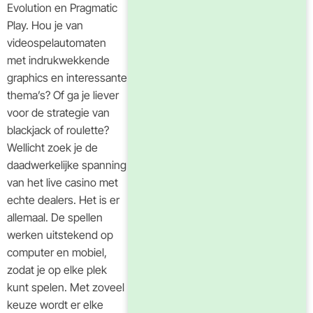
Evolution en Pragmatic
Play. Hou je van
videospelautomaten
met indrukwekkende
graphics en interessante
thema’s? Of ga je liever
voor de strategie van
blackjack of roulette?
Wellicht zoek je de
daadwerkelijke spanning
van het live casino met
echte dealers. Het is er
allemaal. De spellen
werken uitstekend op
computer en mobiel,
zodat je op elke plek
kunt spelen. Met zoveel
keuze wordt er elke