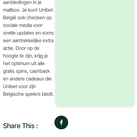
aanbiedingen in je
mailbox. Je kunt Unibet
België ook checken op
sociale media voor
snelle updates en soms
een aantrekkelijke extra
actie. Door op de
hoogte te zijn, krijg je
het optimum uit alle
gratis spins, cashback
en andere cadeaus die
Unibet voor zijn
Belgische spelers biedt.
Share This :