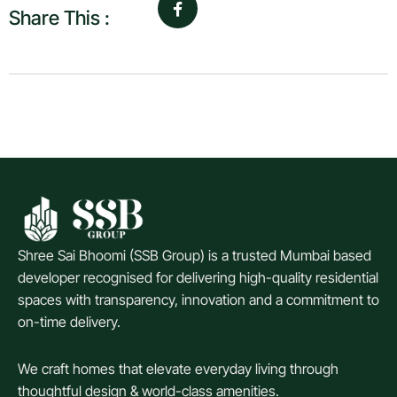
Share This :
Shree Sai Bhoomi (SSB Group) is a trusted Mumbai based
developer recognised for delivering high-quality residential
spaces with transparency, innovation and a commitment to
on-time delivery.
We craft homes that elevate everyday living through
thoughtful design & world-class amenities.