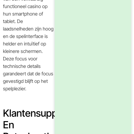
functioneel casino op
hun smartphone of
tablet. De
laadsnelheden zijn hoog
en de spelinterface is
helder en intuïtief op
kleinere schermen.
Deze focus voor
technische details
garandeert dat de focus
gevestigd blijft op het
spelplezier.
Klantensupport
En