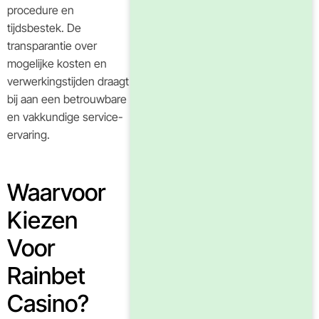
procedure en
tijdsbestek. De
transparantie over
mogelijke kosten en
verwerkingstijden draagt
bij aan een betrouwbare
en vakkundige service-
ervaring.
Waarvoor
Kiezen
Voor
Rainbet
Casino?