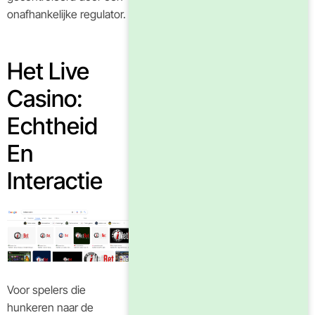
onafhankelijke regulator.
Het Live
Casino:
Echtheid
En
Interactie
Voor spelers die
hunkeren naar de