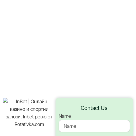
In Een
Veilige
Omgeving
In
Nederland
Home
Blog
Contact Us
Name