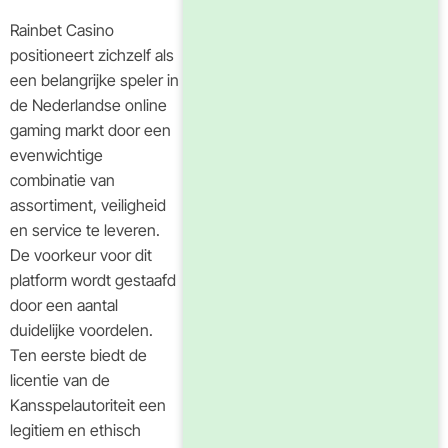
Rainbet Casino
positioneert zichzelf als
een belangrijke speler in
de Nederlandse online
gaming markt door een
evenwichtige
combinatie van
assortiment, veiligheid
en service te leveren.
De voorkeur voor dit
platform wordt gestaafd
door een aantal
duidelijke voordelen.
Ten eerste biedt de
licentie van de
Kansspelautoriteit een
legitiem en ethisch