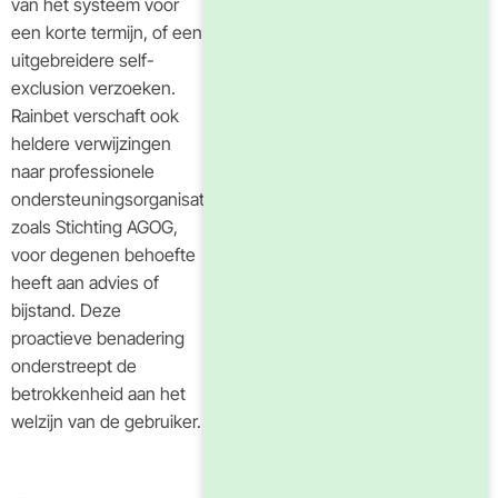
van het systeem voor
een korte termijn, of een
uitgebreidere self-
exclusion verzoeken.
Rainbet verschaft ook
heldere verwijzingen
naar professionele
ondersteuningsorganisaties,
zoals Stichting AGOG,
voor degenen behoefte
heeft aan advies of
bijstand. Deze
proactieve benadering
onderstreept de
betrokkenheid aan het
welzijn van de gebruiker.