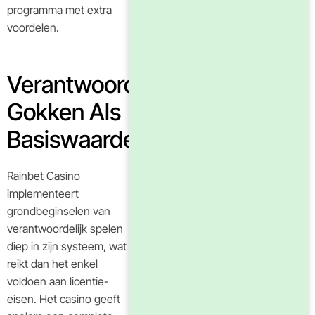
programma met extra
voordelen.
Verantwoord
Gokken Als
Basiswaarde
Rainbet Casino
implementeert
grondbeginselen van
verantwoordelijk spelen
diep in zijn systeem, wat
reikt dan het enkel
voldoen aan licentie-
eisen. Het casino geeft