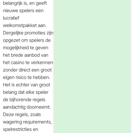
belangrijk is, en geeft
nieuwe spelers een
lucratief
welkomstpakket aan.
Dergelijke promoties zijn
opgezet om spelers de
mogelijkheid te geven
het brede aanbod van
het casino te verkennen
zonder direct een groot
eigen risico te hebben.
Het is echter van groot
belang dat elke speler
de bijhorende regels
aandachtig doorneemt.
Deze regels, zoals
wagering requirements,
spelrestricties en