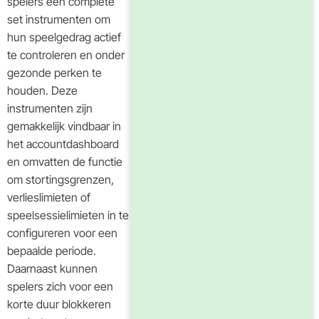
spelers een complete
set instrumenten om
hun speelgedrag actief
te controleren en onder
gezonde perken te
houden. Deze
instrumenten zijn
gemakkelijk vindbaar in
het accountdashboard
en omvatten de functie
om stortingsgrenzen,
verlieslimieten of
speelsessielimieten in te
configureren voor een
bepaalde periode.
Daarnaast kunnen
spelers zich voor een
korte duur blokkeren