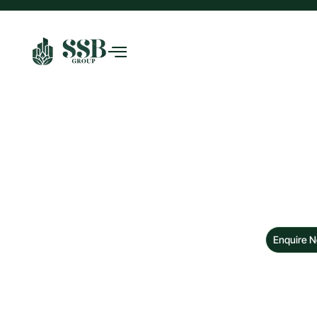
Skip
to
content
Rainbet
Enquire 
Casino –
Kwaliteitsspellen