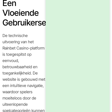
Een
Vloeiende
Gebruikerservaring
De technische
uitvoering van het
Rainbet Casino-platform
is toegespitst op
eenvoud,
betrouwbaarheid en
toegankelijkheid. De
website is gebouwd met
een intuïtieve navigatie,
waardoor spelers
moeiteloos door de
uiteenlopende
spelcategorieën kunnen