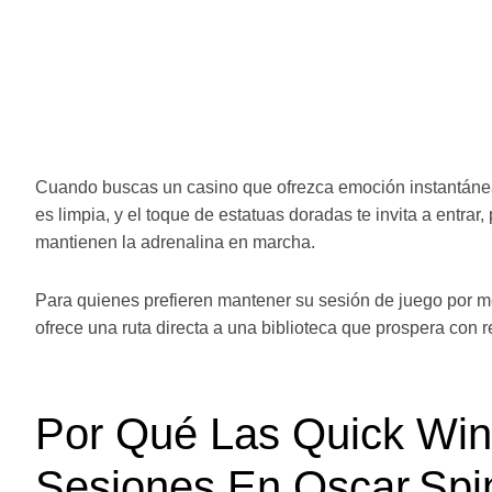
Cuando buscas un casino que ofrezca emoción instantánea, O
es limpia, y el toque de estatuas doradas te invita a entrar
mantienen la adrenalina en marcha.
Para quienes prefieren mantener su sesión de juego por m
ofrece una ruta directa a una biblioteca que prospera con r
Por Qué Las Quick Win
Sesiones En Oscar Spi