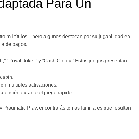
daptada Para Un
ro mil títulos—pero algunos destacan por su jugabilidad en
cia de pagos.
h,” “Royal Joker,” y “Cash Cleory.” Estos juegos presentan:
 spin.
ren múltiples activaciones.
atención durante el juego rápido.
 Pragmatic Play, encontrarás temas familiares que resultan