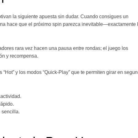
motivan la siguiente apuesta sin dudar. Cuando consigues un
ina hace que el próximo spin parezca inevitable—exactamente 
gadores rara vez hacen una pausa entre rondas; el juego los
ión y recompensa.
ls “Hot” y los modos “Quick‑Play” que te permiten girar en segu
actividad.
rápido.
 sencilla.