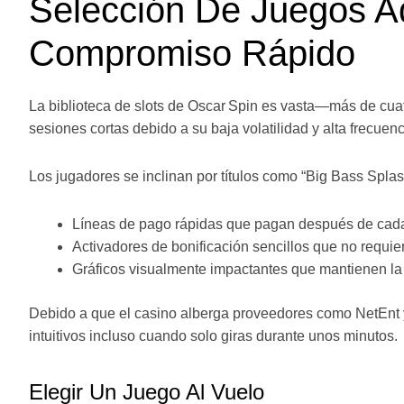
Selección De Juegos A
Compromiso Rápido
La biblioteca de slots de Oscar Spin es vasta—más de cuat
sesiones cortas debido a su baja volatilidad y alta frecuen
Los jugadores se inclinan por títulos como “Big Bass Splas
Líneas de pago rápidas que pagan después de cada
Activadores de bonificación sencillos que no requie
Gráficos visualmente impactantes que mantienen la 
Debido a que el casino alberga proveedores como NetEnt y
intuitivos incluso cuando solo giras durante unos minutos.
Elegir Un Juego Al Vuelo