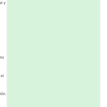
ar y
 su
 el
ión.