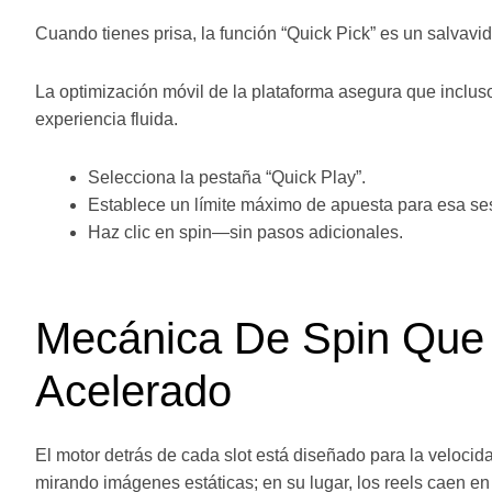
Cuando tienes prisa, la función “Quick Pick” es un salvavid
La optimización móvil de la plataforma asegura que inclus
experiencia fluida.
Selecciona la pestaña “Quick Play”.
Establece un límite máximo de apuesta para esa se
Haz clic en spin—sin pasos adicionales.
Mecánica De Spin Que 
Acelerado
El motor detrás de cada slot está diseñado para la velocid
mirando imágenes estáticas; en su lugar, los reels caen e