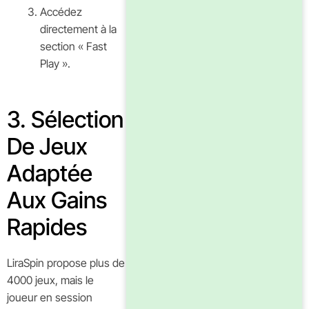
Accédez
directement à la
section « Fast
Play ».
3. Sélection
De Jeux
Adaptée
Aux Gains
Rapides
LiraSpin propose plus de
4000 jeux, mais le
joueur en session