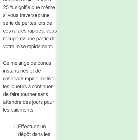
25 % signifie que même
si vous traversez une
série de pertes lors de
ces rafales rapides, vous
récupérez une partie de
votre mise rapidement.
Ce mélange de bonus
instantanés et de
cashback rapide motive
les joueurs à continuer
de faire tourner sans
attendre des jours pour
les paiements.
Effectuez un
dépôt dans les