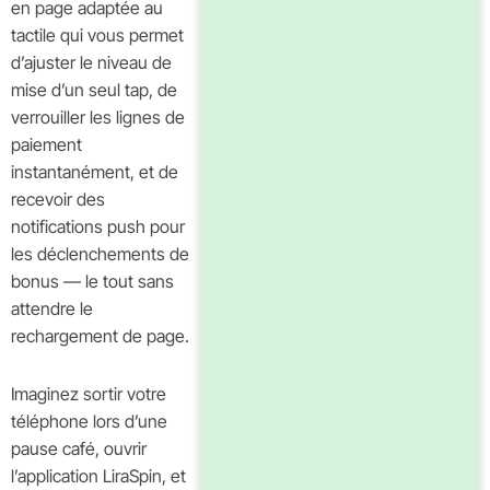
en page adaptée au
tactile qui vous permet
d’ajuster le niveau de
mise d’un seul tap, de
verrouiller les lignes de
paiement
instantanément, et de
recevoir des
notifications push pour
les déclenchements de
bonus — le tout sans
attendre le
rechargement de page.
Imaginez sortir votre
téléphone lors d’une
pause café, ouvrir
l’application LiraSpin, et