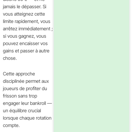
jamais le dépasser. Si
vous atteignez cette
limite rapidement, vous
arrêtez immédiatement ;
si vous gagnez, vous
pouvez encaisser vos
gains et passer à autre
chose.
Cette approche
disciplinée permet aux
joueurs de profiter du
frisson sans trop
engager leur bankroll —
un équilibre crucial
lorsque chaque rotation
compte.