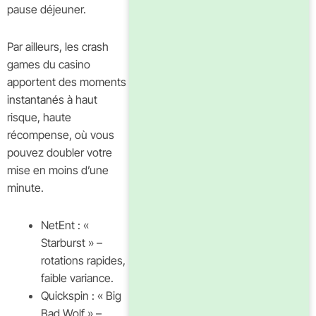
pause déjeuner.
Par ailleurs, les crash
games du casino
apportent des moments
instantanés à haut
risque, haute
récompense, où vous
pouvez doubler votre
mise en moins d’une
minute.
NetEnt : «
Starburst » –
rotations rapides,
faible variance.
Quickspin : « Big
Bad Wolf » –