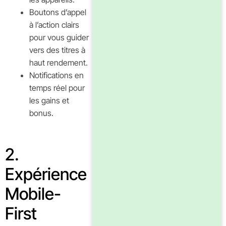
Boutons d’appel
à l’action clairs
pour vous guider
vers des titres à
haut rendement.
Notifications en
temps réel pour
les gains et
bonus.
2.
Expérience
Mobile-
First