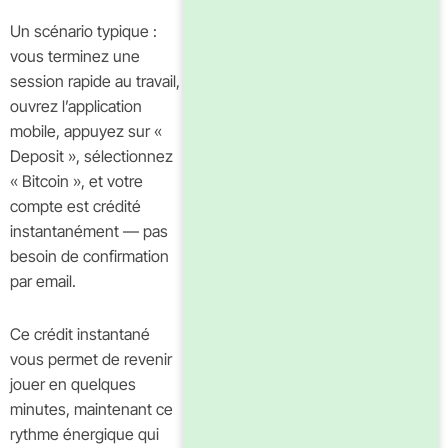
Un scénario typique :
vous terminez une
session rapide au travail,
ouvrez l’application
mobile, appuyez sur «
Deposit », sélectionnez
« Bitcoin », et votre
compte est crédité
instantanément — pas
besoin de confirmation
par email.
Ce crédit instantané
vous permet de revenir
jouer en quelques
minutes, maintenant ce
rythme énergique qui