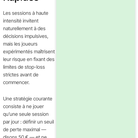
Les sessions à haute
intensité invitent
naturellement à des
décisions impulsives,
mais les joueurs
expérimentés maîtrisent
leur risque en fixant des
limites de stop-loss
strictes avant de
commencer.
Une stratégie courante
consiste à ne jouer
qu’une seule session
par jour : définir un seuil
de perte maximal —
disons 50 € — et ne