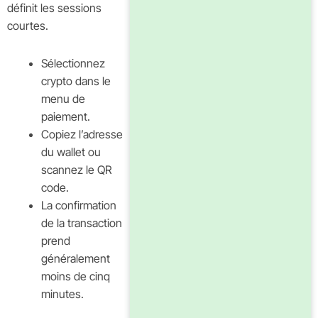
définit les sessions
courtes.
Sélectionnez
crypto dans le
menu de
paiement.
Copiez l’adresse
du wallet ou
scannez le QR
code.
La confirmation
de la transaction
prend
généralement
moins de cinq
minutes.