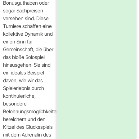
Bonusguthaben oder
sogar Sachpreisen
versehen sind. Diese
Turniere schaffen eine
kollektive Dynamik und
einen Sinn für
Gemeinschaft, die über
das bloße Solospiel
hinausgehen. Sie sind
ein ideales Beispiel
davon, wie wir das
Spielerlebnis durch
kontinuierliche,
besondere
Belohnungsmöglichkeiten
bereichern und den
Kitzel des Glücksspiels
mit dem Adrenalin des