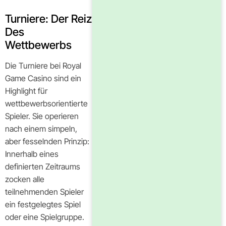
Turniere: Der Reiz
Des
Wettbewerbs
Die Turniere bei Royal
Game Casino sind ein
Highlight für
wettbewerbsorientierte
Spieler. Sie operieren
nach einem simpeln,
aber fesselnden Prinzip:
Innerhalb eines
definierten Zeitraums
zocken alle
teilnehmenden Spieler
ein festgelegtes Spiel
oder eine Spielgruppe.