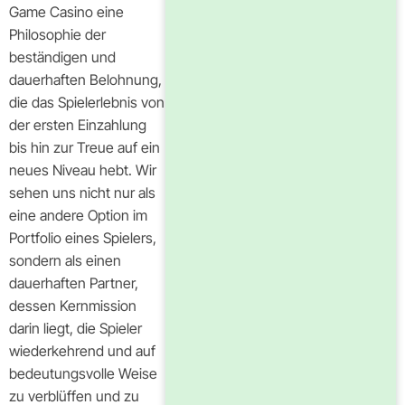
Game Casino eine
Philosophie der
beständigen und
dauerhaften Belohnung,
die das Spielerlebnis von
der ersten Einzahlung
bis hin zur Treue auf ein
neues Niveau hebt. Wir
sehen uns nicht nur als
eine andere Option im
Portfolio eines Spielers,
sondern als einen
dauerhaften Partner,
dessen Kernmission
darin liegt, die Spieler
wiederkehrend und auf
bedeutungsvolle Weise
zu verblüffen und zu