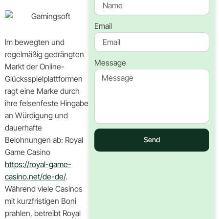
Email
Im bewegten und
regelmäßig gedrängten
Message
Markt der Online-
Glücksspielplattformen
ragt eine Marke durch
ihre felsenfeste Hingabe
an Würdigung und
dauerhafte
Belohnungen ab: Royal
Send
Game Casino
https://royal-game-
casino.net/de-de/
.
Während viele Casinos
mit kurzfristigen Boni
prahlen, betreibt Royal