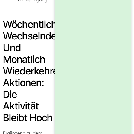
Wöchentlich
Wechselnde
Und
Monatlich
Wiederkehrende
Aktionen:
Die
Aktivität
Bleibt Hoch
Ergänzend zu dem