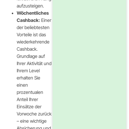
aufzusteigen.
Wöchentliches
Cashback:
Einer
der beliebtesten
Vorteile ist das
wiederkehrende
Cashback.
Grundlage auf
Ihrer Aktivität und
Ihrem Level
erhalten Sie
einen
prozentualen
Anteil Ihrer
Einsätze der
Vorwoche zurück
– eine wichtige
Absicherung und