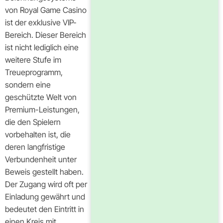
von Royal Game Casino
ist der exklusive VIP-
Bereich. Dieser Bereich
ist nicht lediglich eine
weitere Stufe im
Treueprogramm,
sondern eine
geschützte Welt von
Premium-Leistungen,
die den Spielern
vorbehalten ist, die
deren langfristige
Verbundenheit unter
Beweis gestellt haben.
Der Zugang wird oft per
Einladung gewährt und
bedeutet den Eintritt in
einen Kreis mit