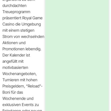
durchdachten
Treueprogramm
präsentiert Royal Game
Casino die Umgebung
mit einem stetigen
Strom von wechselnden
Aktionen und
Promotionen lebendig.
Der Kalender ist
angefüllt mit
motivbasierten
Wochenangeboten,
Turnieren mit hohen
Preisgeldern, “Reload”-
Boni für das
Wochenende und
exklusiven Events zu
Feiertagen oder neuen