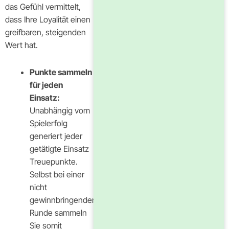
das Gefühl vermittelt,
dass Ihre Loyalität einen
greifbaren, steigenden
Wert hat.
Punkte sammeln
für jeden
Einsatz:
Unabhängig vom
Spielerfolg
generiert jeder
getätigte Einsatz
Treuepunkte.
Selbst bei einer
nicht
gewinnbringenden
Runde sammeln
Sie somit