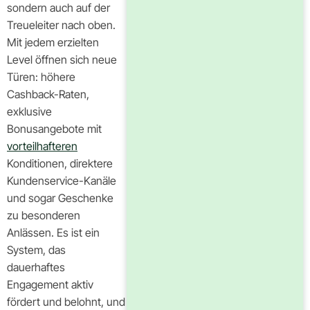
sondern auch auf der
Treueleiter nach oben.
Mit jedem erzielten
Level öffnen sich neue
Türen: höhere
Cashback-Raten,
exklusive
Bonusangebote mit
vorteilhafteren
Konditionen, direktere
Kundenservice-Kanäle
und sogar Geschenke
zu besonderen
Anlässen. Es ist ein
System, das
dauerhaftes
Engagement aktiv
fördert und belohnt, und