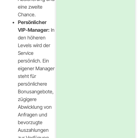
eine zweite
Chance.
Persönlicher
VIP-Manager:
In
den höheren
Levels wird der
Service
persönlich. Ein
eigener Manager
steht für
persönlichere
Bonusangebote,
zügigere
Abwicklung von
Anfragen und
bevorzugte
Auszahlungen
zur Verfügung.