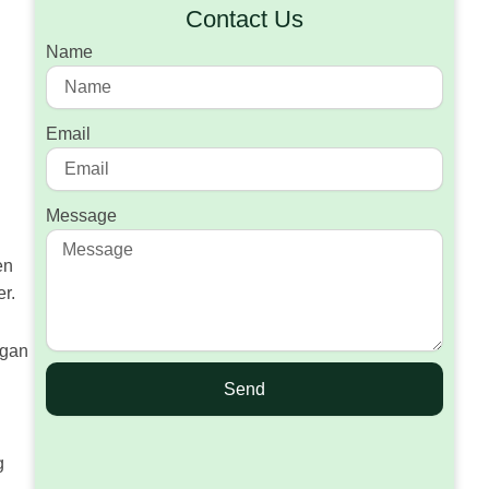
Contact Us
Name
Email
Message
en
r.
ngan
Send
g