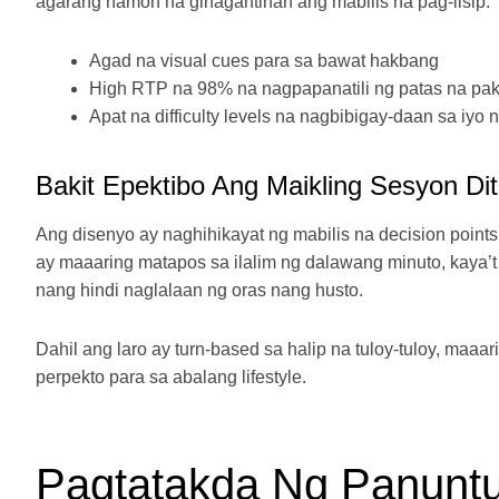
agarang hamon na ginagantihan ang mabilis na pag-iisip.
Agad na visual cues para sa bawat hakbang
High RTP na 98% na nagpapanatili ng patas na pa
Apat na difficulty levels na nagbibigay-daan sa iyo
Bakit Epektibo Ang Maikling Sesyon Di
Ang disenyo ay naghihikayat ng mabilis na decision points:
ay maaaring matapos sa ilalim ng dalawang minuto, kaya’t
nang hindi naglalaan ng oras nang husto.
Dahil ang laro ay turn‑based sa halip na tuloy-tuloy, maa
perpekto para sa abalang lifestyle.
Pagtatakda Ng Panunt