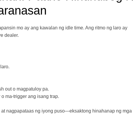
aranasan
nsin mo ay ang kawalan ng idle time. Ang ritmo ng laro ay
ve dealer.
laro.
h out o magpatuloy pa.
o ma-trigger ang isang trap.
cus at nagpapataas ng iyong puso—eksaktong hinahanap ng mga