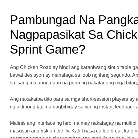
Pambungad Na Pangkal
Nagpapasikat Sa Chick
Sprint Game?
Ang Chicken Road ay hindi ang karaniwang slot o table ga
bawat desisyon ay mahalaga sa loob ng ilang segundo. An
sa isang mataong daan na puno ng nakatagong mga bitag,
Ang nakakaiba dito para sa mga short‑session players a
ng aktibong tap, na nagbibigay sa iyo ng instant feedback 
Malinis ang interface ng laro, na may nakalagay na multip
masusuri ang risk on the fly. Kahit nasa coffee break ka o 