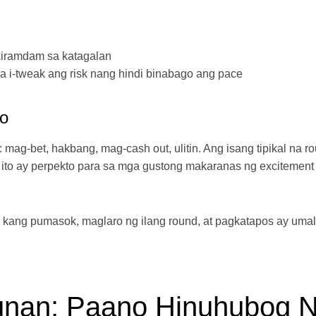
kiramdam sa katagalan
 na i-tweak ang risk nang hindi binabago ang pace
to
 mag-bet, hakbang, mag-cash out, ulitin. Ang isang tipikal na r
 ito ay perpekto para sa mga gustong makaranas ng excitement
ari kang pumasok, maglaro ng ilang round, at pagkatapos ay uma
unan: Paano Hinuhubog 