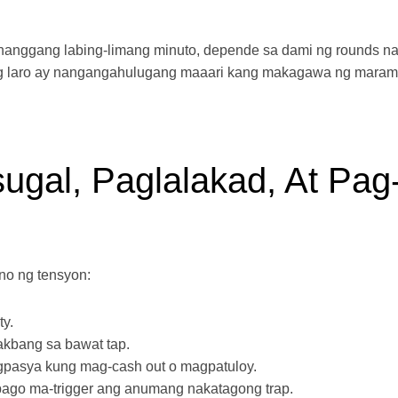
o hanggang labing-limang minuto, depende sa dami ng rounds n
g ng laro ay nangangahulugang maaari kang makagawa ng maram
gal, Paglalakad, At Pag
no ng tensyon:
ty.
kbang sa bawat tap.
pasya kung mag-cash out o magpatuloy.
ago ma-trigger ang anumang nakatagong trap.