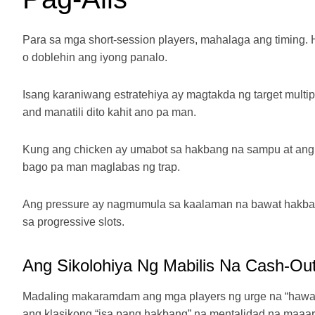
Para sa mga short‑session players, mahalaga ang timing. H
o doblehin ang iyong panalo.
Isang karaniwang estratehiya ay magtakda ng target mult
and manatili dito kahit ano pa man.
Kung ang chicken ay umabot sa hakbang na sampu at ang m
bago pa man maglabas ng trap.
Ang pressure ay nagmumula sa kaalaman na bawat hakbang 
sa progressive slots.
Ang Sikolohiya Ng Mabilis Na Cash‑Ou
Madaling makaramdam ang mga players ng urge na “hawak
ang klasikong “isa pang hakbang” na mentalidad na maaari