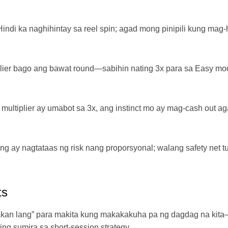
indi ka naghihintay sa reel spin; agad mong pinipili kung mag-
iplier bago ang bawat round—sabihin nating 3x para sa Easy 
ultiplier ay umabot sa 3x, ang instinct mo ay mag-cash out a
ay nagtataas ng risk nang proporsyonal; walang safety net t
ts
an lang” para makita kung makakakuha pa ng dagdag na kita
ng sumira sa short‑session strategy.