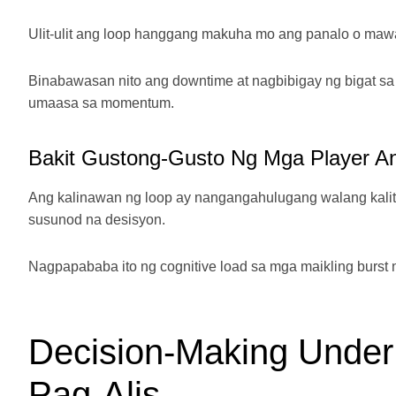
Ulit-ulit ang loop hanggang makuha mo ang panalo o mawal
Binabawasan nito ang downtime at nagbibigay ng bigat s
umaasa sa momentum.
Bakit Gustong-Gusto Ng Mga Player A
Ang kalinawan ng loop ay nangangahulugang walang kalit
susunod na desisyon.
Nagpapababa ito ng cognitive load sa mga maikling burst n
Decision‑Making Under
Pag-Alis