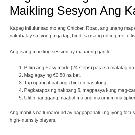
Maikling Sesyon Ang K
Kapag inilulunsad mo ang Chicken Road, ang unang mapapa
nakabatay sa iyong mga tap, hindi sa isang rolling reel o li
Ang isang maikling session ay maaaring ganito:
Piliin ang Easy mode (24 steps) para sa matatag na 
Maglagay ng €0.50 na bet.
Tap upang ilipat ang chicken pasulong.
Pagkatapos ng hakbang 5, magpasya kung mag-cas
Ulitin hanggang maabot mo ang maximum multiplier 
Ang mabilis na turnaround ay nagpapanatili ng iyong fo
high‑intensity players.