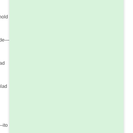
hold
mode—
gad
ulad
—ito