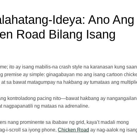
ahatang-Ideya: Ano Ang
en Road Bilang Isang
me; ito ay isang mabilis‑na crash style na karanasan kung saan
g premise ay simple: ginagabayan mo ang isang cartoon chick
 at sa bawat matagumpay na hakbang ay tumataas ang multiplie
y ang kontroladong pacing nito—bawat hakbang ay nangangaila
at nagpapanatili ng mataas na adrenaline.
liers nang prominente sa ibabaw ng grid, kaya’t madali mong
nag-i-scroll sa iyong phone,
Chicken Road
ay nag-aalok ng isan