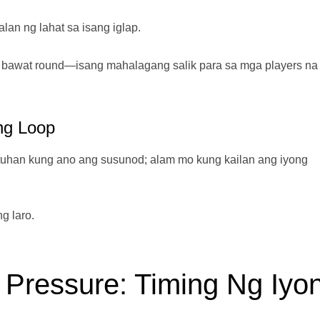
an ng lahat sa isang iglap.
a bawat round—isang mahalagang salik para sa mga players na
ng Loop
uhan kung ano ang susunod; alam mo kung kailan ang iyong
g laro.
 Pressure: Timing Ng Iyo