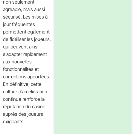
non seulement
agréable, mais aussi
sécurisé. Les mises à
jour fréquentes
permettent également
de fidéliser les joueurs,
qui peuvent ainsi
s’adapter rapidement
aux nouvelles
fonctionnalités et
corrections apportées.
En définitive, cette
culture d’amélioration
continue renforce la
réputation du casino
auprès des joueurs
exigeants.