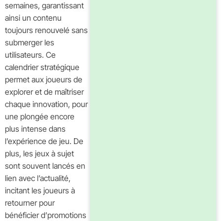
semaines, garantissant
ainsi un contenu
toujours renouvelé sans
submerger les
utilisateurs. Ce
calendrier stratégique
permet aux joueurs de
explorer et de maîtriser
chaque innovation, pour
une plongée encore
plus intense dans
l’expérience de jeu. De
plus, les jeux à sujet
sont souvent lancés en
lien avec l’actualité,
incitant les joueurs à
retourner pour
bénéficier d’promotions