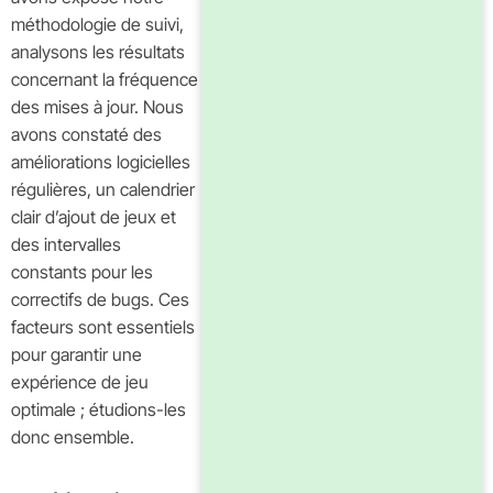
méthodologie de suivi,
analysons les résultats
concernant la fréquence
des mises à jour. Nous
avons constaté des
améliorations logicielles
régulières, un calendrier
clair d’ajout de jeux et
des intervalles
constants pour les
correctifs de bugs. Ces
facteurs sont essentiels
pour garantir une
expérience de jeu
optimale ; étudions-les
donc ensemble.