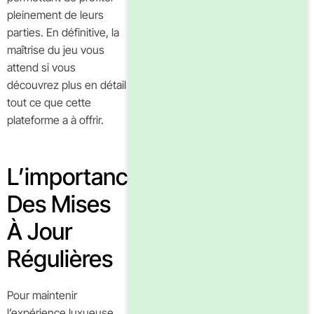
pleinement de leurs
parties. En définitive, la
maîtrise du jeu vous
attend si vous
découvrez plus en détail
tout ce que cette
plateforme a à offrir.
L’importance
Des Mises
À Jour
Régulières
Pour maintenir
l’expérience luxueuse