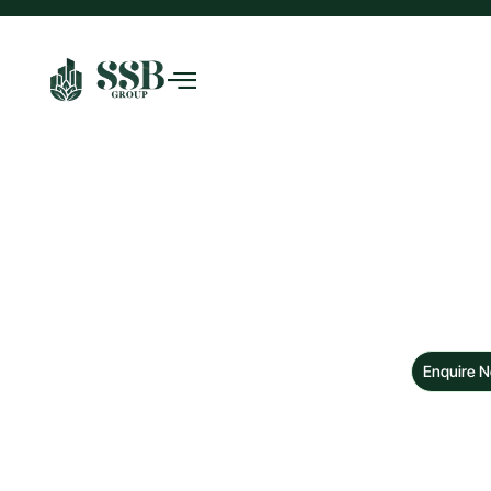
Skip
to
content
Fréquence
Enquire 
Des Mises
À Jour Du