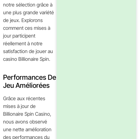
notre sélection grâce à
une plus grande variété
de jeux. Explorons
comment ces mises à
jour participent
réellement à notre
satisfaction de jouer au
casino Billionaire Spin.
Performances De
Jeu Améliorées
Grâce aux récentes
mises à jour de
Billionaire Spin Casino,
nous avons observé
une nette amélioration
des performances du