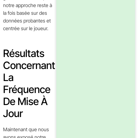
notre approche reste à
la fois basée sur des
données probantes et
centrée sur le joueur.
Résultats
Concernant
La
Fréquence
De Mise À
Jour
Maintenant que nous
avons exposé notre