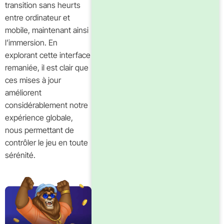
transition sans heurts
entre ordinateur et
mobile, maintenant ainsi
l’immersion. En
explorant cette interface
remaniée, il est clair que
ces mises à jour
améliorent
considérablement notre
expérience globale,
nous permettant de
contrôler le jeu en toute
sérénité.