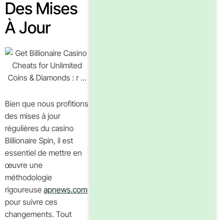
Des Mises
À Jour
Bien que nous profitions
des mises à jour
régulières du casino
Billionaire Spin, il est
essentiel de mettre en
œuvre une
méthodologie
rigoureuse
apnews.com
pour suivre ces
changements. Tout